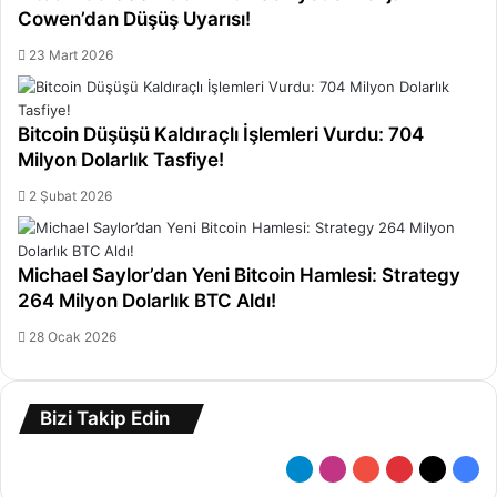
Cowen’dan Düşüş Uyarısı!
23 Mart 2026
Bitcoin Düşüşü Kaldıraçlı İşlemleri Vurdu: 704
Milyon Dolarlık Tasfiye!
2 Şubat 2026
Michael Saylor’dan Yeni Bitcoin Hamlesi: Strategy
264 Milyon Dolarlık BTC Aldı!
28 Ocak 2026
Bizi Takip Edin
Telegram
Instagram
YouTube
Pinterest
X
Fac