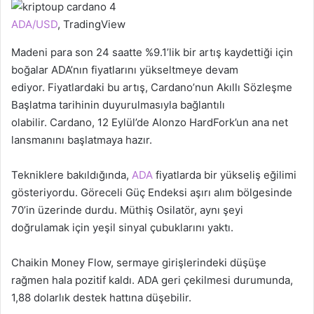
ADA/USD
, TradingView
Madeni para son 24 saatte %9.1’lik bir artış kaydettiği için
boğalar ADA’nın fiyatlarını yükseltmeye devam
ediyor. Fiyatlardaki bu artış, Cardano’nun Akıllı Sözleşme
Başlatma tarihinin duyurulmasıyla bağlantılı
olabilir. Cardano, 12 Eylül’de Alonzo HardFork’un ana net
lansmanını başlatmaya hazır.
Tekniklere bakıldığında,
ADA
fiyatlarda bir yükseliş eğilimi
gösteriyordu. Göreceli Güç Endeksi aşırı alım bölgesinde
70’in üzerinde durdu. Müthiş Osilatör, aynı şeyi
doğrulamak için yeşil sinyal çubuklarını yaktı.
Chaikin Money Flow, sermaye girişlerindeki düşüşe
rağmen hala pozitif kaldı. ADA geri çekilmesi durumunda,
1,88 dolarlık destek hattına düşebilir.