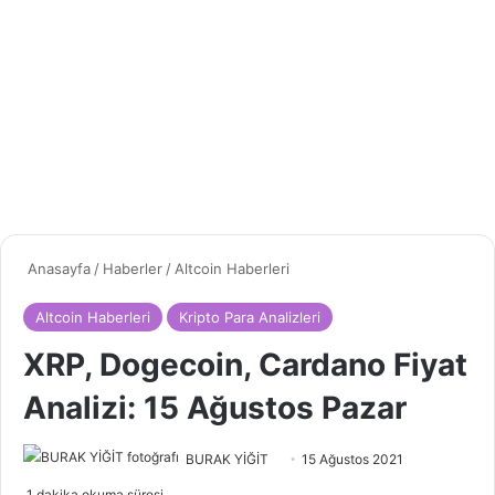
Anasayfa
/
Haberler
/
Altcoin Haberleri
Altcoin Haberleri
Kripto Para Analizleri
XRP, Dogecoin, Cardano Fiyat
Analizi: 15 Ağustos Pazar
Bir
BURAK YİĞİT
15 Ağustos 2021
e-
1 dakika okuma süresi