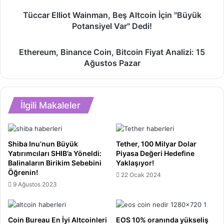
Tüccar
Tüccar Elliot Wainman, Beş Altcoin İçin "Büyük
Elliot
Potansiyel Var" Dedi!
Wainman,
Beş
Ethereum,
Altcoin
Ethereum, Binance Coin, Bitcoin Fiyat Analizi: 15
Binance
İçin
Ağustos Pazar
Coin,
"Büyük
Bitcoin
Potansiyel
Fiyat
Var"
Analizi:
Dedi!
İlgili Makaleler
15
Ağustos
Pazar
Shiba Inu’nun Büyük
Tether, 100 Milyar Dolar
Yatırımcıları SHIB’a Yöneldi:
Piyasa Değeri Hedefine
Balinaların Birikim Sebebini
Yaklaşıyor!
Öğrenin!
22 Ocak 2024
9 Ağustos 2023
Coin Bureau En İyi Altcoinleri
EOS 10% oranında yükseliş