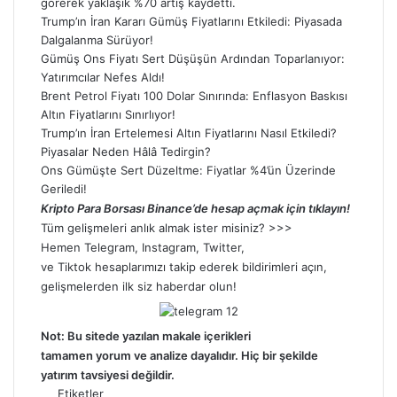
görerek yaklaşık %70 artış kaydetti.
Trump’ın İran Kararı Gümüş Fiyatlarını Etkiledi: Piyasada
Dalgalanma Sürüyor!
Gümüş Ons Fiyatı Sert Düşüşün Ardından Toparlanıyor:
Yatırımcılar Nefes Aldı!
Brent Petrol Fiyatı 100 Dolar Sınırında: Enflasyon Baskısı
Altın Fiyatlarını Sınırlıyor!
Trump’ın İran Ertelemesi Altın Fiyatlarını Nasıl Etkiledi?
Piyasalar Neden Hâlâ Tedirgin?
Ons Gümüşte Sert Düzeltme: Fiyatlar %4’ün Üzerinde
Geriledi!
Kripto Para Borsası Binance’de hesap açmak için tıklayın!
Tüm gelişmeleri anlık almak ister misiniz? >>>
Hemen
Telegram
,
Instagram
,
Twitter
,
ve
Tiktok
hesaplarımızı takip ederek bildirimleri açın,
gelişmelerden ilk siz haberdar olun!
Not: Bu sitede yazılan makale içerikleri
tamamen
yorum
ve analize dayalıdır. Hiç bir şekilde
yatırım tavsiyesi değildir.
Etiketler