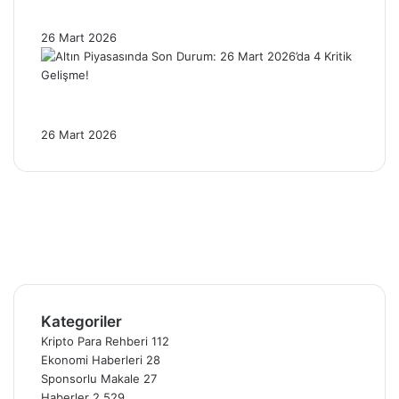
Baskısı Altını Nasıl Etkiliyor?
26 Mart 2026
Altın Piyasasında Son Durum: 26 Mart
2026’da 4 Kritik Gelişme!
26 Mart 2026
Facebook
X
Pinterest
YouTube
Instagram
Telegram
Kategoriler
Kripto Para Rehberi
112
Ekonomi Haberleri
28
Sponsorlu Makale
27
Haberler
2.529