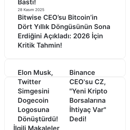
Bastı!
28 Kasım 2025
Bitwise CEO’su Bitcoin’in
Dört Yıllık Döngüsünün Sona
Erdiğini Açıkladı: 2026 İçin
Kritik Tahmin!
Elon
Binance
Elon Musk,
Binance
Musk,
CEO'su
Twitter
CEO'su CZ,
Twitter
CZ,
Simgesini
"Yeni
Simgesini
"Yeni Kripto
Dogecoin
Kripto
Dogecoin
Borsalarına
Logosuna
Borsalarına
Dönüştürdü!
İhtiyaç
Logosuna
İhtiyaç Var"
Var"
Dönüştürdü!
Dedi!
Dedi!
İlgili Makaleler