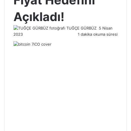
Fiyat Hedefini
Açıkladı!
Bir
TUĞÇE GÜRBÜZ
5 Nisan
e-
2023
1 dakika okuma süresi
posta
göndermek