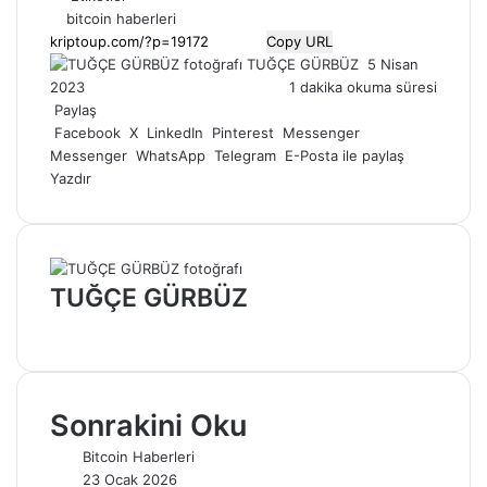
bitcoin haberleri
Copy URL
Bir
TUĞÇE GÜRBÜZ
5 Nisan
e-
2023
1 dakika okuma süresi
posta
Paylaş
göndermek
Facebook
X
LinkedIn
Pinterest
Messenger
Messenger
WhatsApp
Telegram
E-Posta ile paylaş
Yazdır
TUĞÇE GÜRBÜZ
Web
sitesi
Sonrakini Oku
Bitcoin Haberleri
23 Ocak 2026