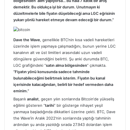
bölgesinden’ alım yapıyorsa… bu hala 7 katlık bir artış
demektir. Bu oldukça iyi bir durum. Unutmayın ki
düzeltmelerle bile fiyatın düşebileceği ama LGC eğrisinin
yukarı yönlü hareket etmeye devam edeceği bir durum.”
Dave the Wave
, genellikle BTC’nin kısa vadeli hareketleri
üzerinde işlem yapmaya çalışmadığını, bunun yerine LGC
kanalının alt ve üst limitleri arasındaki uzun vadeli
döngülere güvendiğini belirtti. Şu anki durumda BTC,
LGC grafiğindeki “
satın alma bölgesinden
” çıkmakta.
“Fiyatın yönü konusunda sadece tahminde
bulunabileceğimi belirtmek isterim. Fiyatın bu kanal
içerisinde kalacağından, belirli bir hedef vermeden daha
eminim.”
Başarılı
analist
, geçen yılın sonlarında
Bitcoin
‘de yükseliş
eğilimi gösteren “
tarihi
” bir gösterge nihayet yeşil
yanmaya başladığında dikkatleri üzerine çekti. BTC, Dave
the Wave’in Aralık 2022’nin sonlarında yaptığı tahminin
ardından şu anda yazıldığı sırada 27.943 dolardan işlem