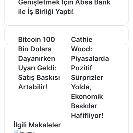
Genişletmek İçin Absa Bank
ile İş Birliği Yaptı!
Bitcoin
Cathie
Bitcoin 100
Cathie
100
Wood:
Bin Dolara
Wood:
Bin
Piyasalarda
Dolara
Pozitif
Dayanırken
Piyasalarda
Dayanırken
Sürprizler
Uyarı Geldi:
Pozitif
Uyarı
Yolda,
Geldi:
Ekonomik
Satış Baskısı
Sürprizler
Satış
Baskılar
Artabilir!
Yolda,
Baskısı
Hafifliyor!
Artabilir!
Ekonomik
Baskılar
Hafifliyor!
İlgili Makaleler