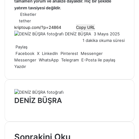
tamamen
yorum
ve analize dayalıdır. Hiç bir şekilde
yatırım tavsiyesi değildir.
Etiketler
tether
Copy URL
Bir
DENİZ BÜŞRA
3 Mayıs 2025
e-
1 dakika okuma süresi
posta
Paylaş
göndermek
Facebook
X
LinkedIn
Pinterest
Messenger
Messenger
WhatsApp
Telegram
E-Posta ile paylaş
Yazdır
DENİZ BÜŞRA
Web
sitesi
Sonrakini Oku