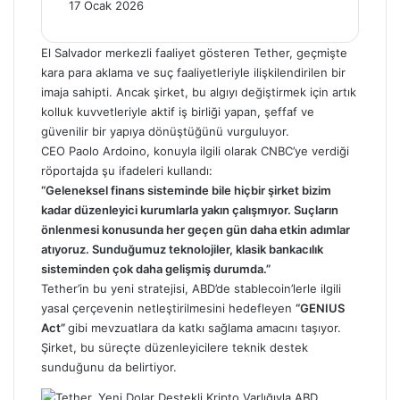
17 Ocak 2026
El Salvador merkezli faaliyet gösteren Tether, geçmişte
kara para aklama ve suç faaliyetleriyle ilişkilendirilen bir
imaja sahipti. Ancak şirket, bu algıyı değiştirmek için artık
kolluk kuvvetleriyle aktif iş birliği yapan, şeffaf ve
güvenilir bir yapıya dönüştüğünü vurguluyor.
CEO Paolo Ardoino, konuyla ilgili olarak CNBC’ye verdiği
röportajda şu ifadeleri kullandı:
“Geleneksel finans sisteminde bile hiçbir şirket bizim
kadar düzenleyici kurumlarla yakın çalışmıyor. Suçların
önlenmesi konusunda her geçen gün daha etkin adımlar
atıyoruz. Sunduğumuz teknolojiler, klasik bankacılık
sisteminden çok daha gelişmiş durumda.”
Tether’in bu yeni stratejisi, ABD’de stablecoin’lerle ilgili
yasal çerçevenin netleştirilmesini hedefleyen
“GENIUS
Act”
gibi mevzuatlara da katkı sağlama amacını taşıyor.
Şirket, bu süreçte düzenleyicilere teknik destek
sunduğunu da belirtiyor.