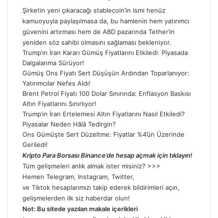
Şirketin yeni çıkaracağı stablecoin’in ismi henüz
kamuoyuyla paylaşılmasa da, bu hamlenin hem yatırımcı
güvenini artırması hem de ABD pazarında Tether’in
yeniden söz sahibi olmasını sağlaması bekleniyor.
Trump’ın İran Kararı Gümüş Fiyatlarını Etkiledi: Piyasada
Dalgalanma Sürüyor!
Gümüş Ons Fiyatı Sert Düşüşün Ardından Toparlanıyor:
Yatırımcılar Nefes Aldı!
Brent Petrol Fiyatı 100 Dolar Sınırında: Enflasyon Baskısı
Altın Fiyatlarını Sınırlıyor!
Trump’ın İran Ertelemesi Altın Fiyatlarını Nasıl Etkiledi?
Piyasalar Neden Hâlâ Tedirgin?
Ons Gümüşte Sert Düzeltme: Fiyatlar %4’ün Üzerinde
Geriledi!
Kripto Para Borsası Binance’de hesap açmak için tıklayın!
Tüm gelişmeleri anlık almak ister misiniz? >>>
Hemen
Telegram
,
Instagram
,
Twitter
,
ve
Tiktok
hesaplarımızı takip ederek bildirimleri açın,
gelişmelerden ilk siz haberdar olun!
Not: Bu sitede yazılan makale içerikleri