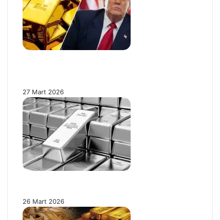
Trump’ın İran Ertelemesi Altın Fiyatlarını
Nasıl Etkiledi? Piyasalar Neden Hâlâ
Tedirgin?
27 Mart 2026
Ons Gümüşte Sert Düzeltme: Fiyatlar %4’ün
Üzerinde Geriledi!
26 Mart 2026