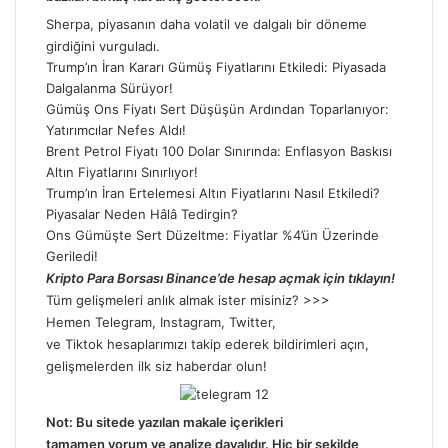
Sherpa, piyasanın daha volatil ve dalgalı bir döneme
girdiğini vurguladı.
Trump’ın İran Kararı Gümüş Fiyatlarını Etkiledi: Piyasada
Dalgalanma Sürüyor!
Gümüş Ons Fiyatı Sert Düşüşün Ardından Toparlanıyor:
Yatırımcılar Nefes Aldı!
Brent Petrol Fiyatı 100 Dolar Sınırında: Enflasyon Baskısı
Altın Fiyatlarını Sınırlıyor!
Trump’ın İran Ertelemesi Altın Fiyatlarını Nasıl Etkiledi?
Piyasalar Neden Hâlâ Tedirgin?
Ons Gümüşte Sert Düzeltme: Fiyatlar %4’ün Üzerinde
Geriledi!
Kripto Para Borsası Binance’de hesap açmak için tıklayın!
Tüm gelişmeleri anlık almak ister misiniz? >>>
Hemen
Telegram
,
Instagram
,
Twitter
,
ve
Tiktok
hesaplarımızı takip ederek bildirimleri açın,
gelişmelerden ilk siz haberdar olun!
Not: Bu sitede yazılan makale içerikleri
tamamen
yorum
ve analize dayalıdır. Hiç bir şekilde