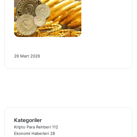
Altın Piyasasında Son Durum: 26 Mart
2026’da 4 Kritik Gelişme!
26 Mart 2026
Facebook
X
Pinterest
YouTube
Instagram
Telegram
Kategoriler
Kripto Para Rehberi
112
Ekonomi Haberleri
28