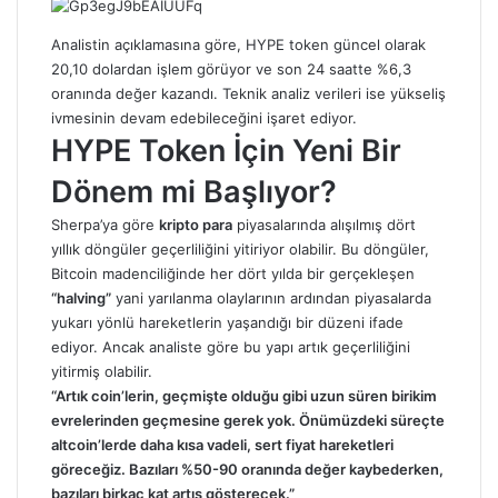
Analistin açıklamasına göre, HYPE token güncel olarak
20,10 dolardan işlem görüyor ve son 24 saatte %6,3
oranında değer kazandı. Teknik analiz verileri ise yükseliş
ivmesinin devam edebileceğini işaret ediyor.
HYPE Token İçin Yeni Bir
Dönem mi Başlıyor?
Sherpa’ya göre
kripto para
piyasalarında alışılmış dört
yıllık döngüler geçerliliğini yitiriyor olabilir. Bu döngüler,
Bitcoin madenciliğinde her dört yılda bir gerçekleşen
“halving”
yani yarılanma olaylarının ardından piyasalarda
yukarı yönlü hareketlerin yaşandığı bir düzeni ifade
ediyor. Ancak analiste göre bu yapı artık geçerliliğini
yitirmiş olabilir.
“Artık coin’lerin, geçmişte olduğu gibi uzun süren birikim
evrelerinden geçmesine gerek yok. Önümüzdeki süreçte
altcoin’lerde daha kısa vadeli, sert fiyat hareketleri
göreceğiz. Bazıları %50-90 oranında değer kaybederken,
bazıları birkaç kat artış gösterecek.”