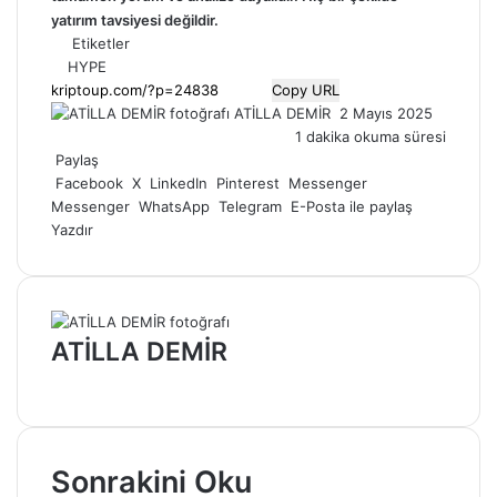
yatırım tavsiyesi değildir.
Etiketler
HYPE
Copy URL
Bir
ATİLLA DEMİR
2 Mayıs 2025
e-
1 dakika okuma süresi
posta
Paylaş
göndermek
Facebook
X
LinkedIn
Pinterest
Messenger
Messenger
WhatsApp
Telegram
E-Posta ile paylaş
Yazdır
ATİLLA DEMİR
Web
sitesi
Sonrakini Oku