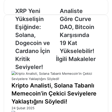
XRP
Analiste
XRP Yeni
Analiste
Yeni
Göre
Yükselişin
Göre Curve
Yükselişin
Curve
Eşiğinde:
DAO,
Eşiğinde:
DAO, Bitcoin
Solana,
Bitcoin
Solana,
Karşısında
Dogecoin
Karşısında
ve
19
Dogecoin ve
19 Kat
Cardano
Kat
Cardano İçin
Yükselebilir!
İçin
Yükselebilir!
Kritik
Kritik
İlgili Makaleler
Seviyeler!
Seviyeler!
Kripto Analisti, Solana Tabanlı
Memecoin’in Çekici Seviyelere
Yaklaştığını Söyledi!
24 Şubat 2025