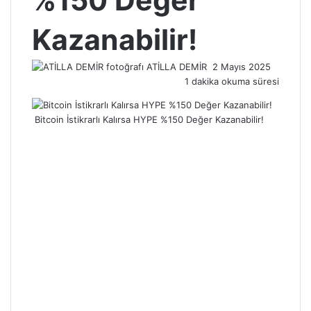
%150 Değer
Kazanabilir!
Bir
ATİLLA DEMİR
2 Mayıs 2025
e-
1 dakika okuma süresi
posta
göndermek
Bitcoin İstikrarlı Kalırsa HYPE %150 Değer Kazanabilir!