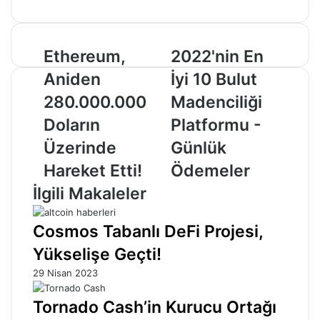
Ethereum,
2022'nin
Ethereum,
2022'nin En
Aniden
En
Aniden
İyi 10 Bulut
280.000.000
İyi
Doların
10
280.000.000
Madenciliği
Üzerinde
Bulut
Doların
Platformu -
Hareket
Madenciliği
Etti!
Platformu
Üzerinde
Günlük
-
Hareket Etti!
Ödemeler
Günlük
Ödemeler
İlgili Makaleler
Cosmos Tabanlı DeFi Projesi,
Yükselişe Geçti!
29 Nisan 2023
Tornado Cash’in Kurucu Ortağı