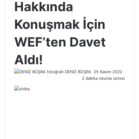
Hakkında
Konuşmak İçin
WEF’ten Davet
Aldı!
Bir
DENİZ BÜŞRA
25 Kasım 2022
e-
2 dakika okuma süresi
posta
göndermek