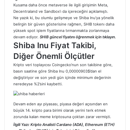
Kusama daha önce
metaverse
ile ilgili girişimin Meta,
Decentraland ve Sandbox’ı da içereceğini açıklamıştı.
Ne yazık ki, bu olumlu gelişmeye ve Shiba Inu’ya yönelik
belirgin bir güven gösterisine rağmen, SHIB tokenı daha
yüksek spot işlem fiyatlarına tırmanmakta zorlanmaya
devam ediyor.
SHIB güncel
fiyatını öğrenmek için tıklayın.
Shiba Inu Fiyat Takibi,
Diğer Önemli Ölçütler
Kripto
veri toplayıcısı Coingecko’nun son takibine göre,
basın saatine göre
Shiba
Inu 0,00000903$’dan el
değiştiriyor ve son yedi gün içinde minimum değerinin
neredeyse %2’sini kaybetti.
Devam eden ayı piyasası, piyasa değeri açısından en
büyük 14.
kripto
para birimi olarak yerini terk etmek
zorunda kalan meme kriptosuna çoktan zarar vermişti.
İlgili Yazı:
Kripto Analisti Cardano (ADA), Ethereum (ETH)