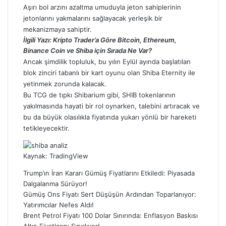
Aşırı bol arzını azaltma umuduyla jeton sahiplerinin
jetonlarını yakmalarını sağlayacak yerleşik bir
mekanizmaya sahiptir.
İlgili Yazı:
Kripto Trader’a Göre Bitcoin, Ethereum,
Binance Coin ve Shiba için Sırada Ne Var?
Ancak şimdilik topluluk, bu yılın Eylül ayında başlatılan
blok zinciri tabanlı bir kart oyunu olan
Shiba
Eternity ile
yetinmek zorunda kalacak.
Bu TCG de tıpkı Shibarium gibi,
SHIB
tokenlarının
yakılmasında hayati bir rol oynarken, talebini artıracak ve
bu da büyük olasılıkla fiyatında yukarı yönlü bir hareketi
tetikleyecektir.
Kaynak: TradingView
Trump’ın İran Kararı Gümüş Fiyatlarını Etkiledi: Piyasada
Dalgalanma Sürüyor!
Gümüş Ons Fiyatı Sert Düşüşün Ardından Toparlanıyor:
Yatırımcılar Nefes Aldı!
Brent Petrol Fiyatı 100 Dolar Sınırında: Enflasyon Baskısı
Altın Fiyatlarını Sınırlıyor!