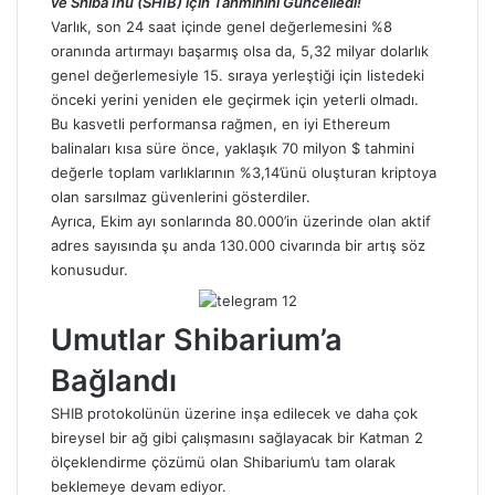
ve Shiba Inu (SHIB) için Tahminini Güncelledi!
Varlık, son 24 saat içinde genel değerlemesini %8
oranında artırmayı başarmış olsa da, 5,32 milyar dolarlık
genel değerlemesiyle 15. sıraya yerleştiği için listedeki
önceki yerini yeniden ele geçirmek için yeterli olmadı.
Bu kasvetli performansa rağmen, en iyi
Ethereum
balinaları kısa süre önce, yaklaşık 70 milyon $ tahmini
değerle toplam varlıklarının %3,14’ünü oluşturan kriptoya
olan sarsılmaz güvenlerini gösterdiler.
Ayrıca, Ekim ayı sonlarında 80.000’in üzerinde olan aktif
adres sayısında şu anda 130.000 civarında bir artış söz
konusudur.
Umutlar Shibarium’a
Bağlandı
SHIB
protokolünün üzerine inşa edilecek ve daha çok
bireysel bir ağ gibi çalışmasını sağlayacak bir Katman 2
ölçeklendirme çözümü olan Shibarium’u tam olarak
beklemeye devam ediyor.