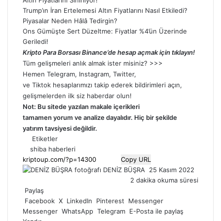
Trump’ın İran Ertelemesi Altın Fiyatlarını Nasıl Etkiledi?
Piyasalar Neden Hâlâ Tedirgin?
Ons Gümüşte Sert Düzeltme: Fiyatlar %4’ün Üzerinde
Geriledi!
Kripto Para Borsası Binance’de hesap açmak için tıklayın!
Tüm gelişmeleri anlık almak ister misiniz? >>>
Hemen
Telegram
,
Instagram
,
Twitter
,
ve
Tiktok
hesaplarımızı takip ederek bildirimleri açın,
gelişmelerden ilk siz haberdar olun!
Not: Bu sitede yazılan makale içerikleri
tamamen
yorum
ve analize dayalıdır. Hiç bir şekilde
yatırım tavsiyesi değildir.
Etiketler
shiba haberleri
Copy URL
Bir
DENİZ BÜŞRA
25 Kasım 2022
e-
2 dakika okuma süresi
posta
Paylaş
göndermek
Facebook
X
LinkedIn
Pinterest
Messenger
Messenger
WhatsApp
Telegram
E-Posta ile paylaş