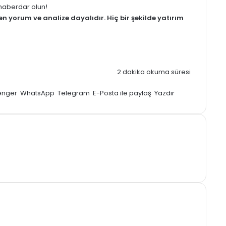
z haberdar olun!
men
yorum
ve analize dayalıdır. Hiç bir şekilde yatırım
4
2 dakika okuma süresi
enger
WhatsApp
Telegram
E-Posta ile paylaş
Yazdır