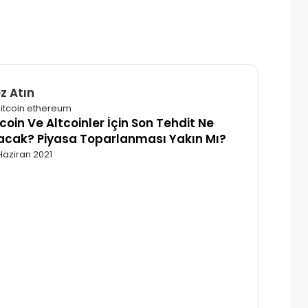
z Atın
alı
tcoin Ve Altcoinler İçin Son Tehdit Ne
acak? Piyasa Toparlanması Yakın Mı?
Haziran 2021