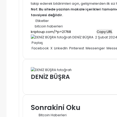
takip ederek bildirimleri açın, gelişmelerden ilk si
Not: Bu sitede yazılan makale içerikleri tama
tavsiyesi değildir.
Etiketler
bitcoin haberleri
Copy URL
Bir
DENİZ BÜŞRA
2 Şubat 202
e-
Paylaş
posta
Facebook
X
LinkedIn
Pinterest
Messenger
Mess
göndermek
DENİZ BÜŞRA
Web
sitesi
Sonrakini Oku
Bitcoin Haberleri