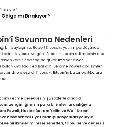
i Gölge mi Bırakıyor?
coin’i Savunma Nedenleri
ı bir paylaşımla, Robert Kiyosaki, yatırım portföyünde
ı belirtti. Kiyosaki’ye göre Bitcoin’in tercih edilmesinin ana
asyon karşısında sağladığı koruma yer alıyor.
lir bulan Kiyosaki, Fed Başkanı Jerome Powell gibi isimler
t bir dille eleştirdi. Kiyosaki, Bitcoin’in bu tür politikalara
ladı.
tcoin’i seçme gerekçesini şu sözlerle açıkladı:
in, zenginliğimizin para birimleri aracılığıyla
nı Powell, Hazine Bakanı Yellin ve Wall Street
e ve hisse senedi fiyat manipülasyonları yoluyla
 ve birikimlerimi hisse senetleri, tahviller ve değersiz