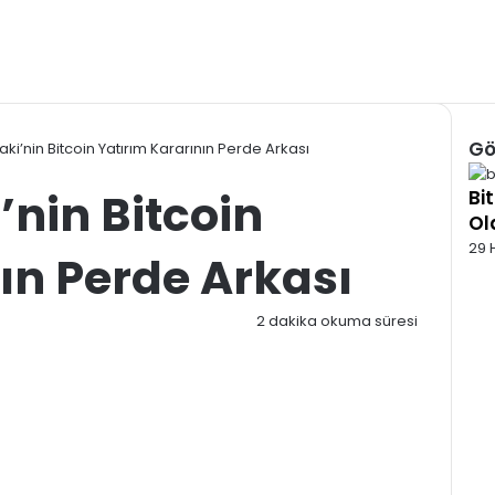
Gö
ki’nin Bitcoin Yatırım Kararının Perde Arkası
Kap
’nin Bitcoin
Bi
Ol
29 
ın Perde Arkası
4
2 dakika okuma süresi