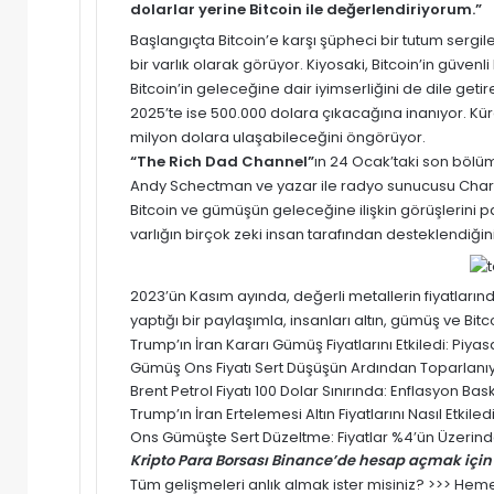
dolarlar yerine Bitcoin ile değerlendiriyorum.”
Başlangıçta Bitcoin’e karşı şüpheci bir tutum sergil
bir varlık olarak görüyor. Kiyosaki, Bitcoin’in güven
Bitcoin’in geleceğine dair iyimserliğini de dile getir
2025’te ise 500.000 dolara çıkacağına inanıyor. Küre
milyon dolara ulaşabileceğini öngörüyor.
“The Rich Dad Channel”
ın 24 Ocak’taki son bölü
Andy Schectman ve yazar ile radyo sunucusu Charle
Bitcoin ve gümüşün geleceğine ilişkin görüşlerini pa
varlığın birçok zeki insan tarafından desteklendiğini b
2023’ün Kasım ayında, değerli metallerin fiyatlarınd
yaptığı bir paylaşımla, insanları altın, gümüş ve Bitco
Trump’ın İran Kararı Gümüş Fiyatlarını Etkiledi: Pi
Gümüş Ons Fiyatı Sert Düşüşün Ardından Toparlanıyor
Brent Petrol Fiyatı 100 Dolar Sınırında: Enflasyon Baskısı
Trump’ın İran Ertelemesi Altın Fiyatlarını Nasıl Etki
Ons Gümüşte Sert Düzeltme: Fiyatlar %4’ün Üzerinde
Kripto Para Borsası Binance’de hesap açmak için 
Tüm gelişmeleri anlık almak ister misiniz? >>> He