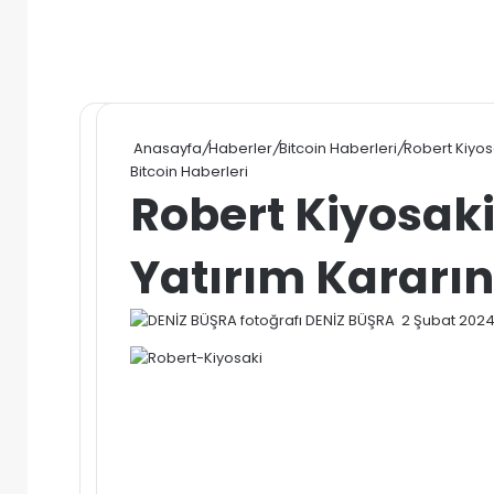
Anasayfa
/
Haberler
/
Bitcoin Haberleri
/
Robert Kiyosa
Bitcoin Haberleri
Robert Kiyosaki
Yatırım Kararın
Bir
DENİZ BÜŞRA
2 Şubat 202
e-
posta
göndermek