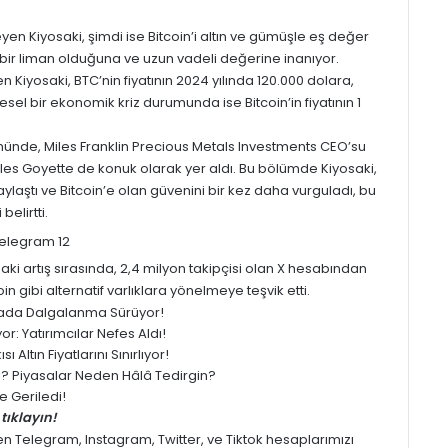
eyen Kiyosaki, şimdi ise Bitcoin’i altın ve gümüşle eş değer
li bir liman olduğuna ve uzun vadeli değerine inanıyor.
en Kiyosaki, BTC’nin fiyatının 2024 yılında 120.000 dolara,
sel bir ekonomik kriz durumunda ise Bitcoin’in fiyatının 1
münde, Miles Franklin Precious Metals Investments CEO’su
s Goyette de konuk olarak yer aldı. Bu bölümde Kiyosaki,
ylaştı ve Bitcoin’e olan güvenini bir kez daha vurguladı, bu
elirtti.
aki artış sırasında, 2,4 milyon takipçisi olan X hesabından
in gibi alternatif varlıklara yönelmeye teşvik etti.
yasada Dalgalanma Sürüyor!
: Yatırımcılar Nefes Aldı!
 Altın Fiyatlarını Sınırlıyor!
ledi? Piyasalar Neden Hâlâ Tedirgin?
 Geriledi!
tıklayın!
men
Telegram
,
Instagram
,
Twitter
, ve
Tiktok
hesaplarımızı