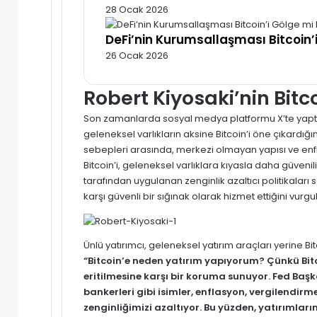
28 Ocak 2026
DeFi’nin Kurumsallaşması Bitcoin’
26 Ocak 2026
Robert Kiyosaki’nin Bit
Son zamanlarda sosyal medya platformu X’te yaptığ
geleneksel varlıkların aksine Bitcoin’i öne çıkardığın
sebepleri arasında, merkezi olmayan yapısı ve enfl
Bitcoin’i, geleneksel varlıklara kıyasla daha güveni
tarafından uygulanan zenginlik azaltıcı politikaları ser
karşı güvenli bir sığınak olarak hizmet ettiğini vurgu
Ünlü yatırımcı, geleneksel yatırım araçları yerine Bi
“Bitcoin’e neden yatırım yapıyorum? Çünkü Bitco
eritilmesine karşı bir koruma sunuyor. Fed Başka
bankerleri gibi isimler, enflasyon, vergilendirm
zenginliğimizi azaltıyor. Bu yüzden, yatırımlarımı