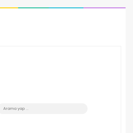
 görünümü değiştir
Arama
yap
...