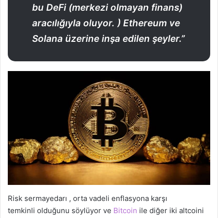
bu DeFi (merkezi olmayan finans)
aracılığıyla oluyor. ) Ethereum ve
Solana üzerine inşa edilen şeyler.”
Risk sermayedarı , orta vadeli enflasyona karşı
temkinli olduğunu söylüyor ve
Bitcoin
ile diğer iki altcoini