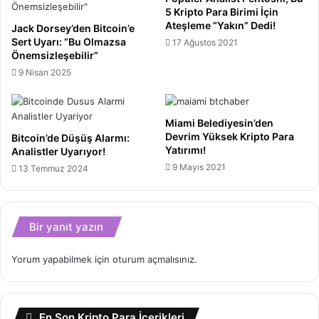
Kabul
5 Kripto Para Birimi İçin
Edeceğini
Ateşleme “Yakın” Dedi!
Jack Dorsey’den Bitcoin’e
Söyledi!
Sert Uyarı: “Bu Olmazsa
17 Ağustos 2021
Önemsizleşebilir”
9 Nisan 2025
Miami Belediyesin’den
Devrim Yüksek Kripto Para
Bitcoin’de Düşüş Alarmı:
Yatırımı!
Analistler Uyarıyor!
9 Mayıs 2021
13 Temmuz 2024
Bir yanıt yazın
Yorum yapabilmek için
oturum açmalısınız
.
En Son Kripto Para İçerikleri