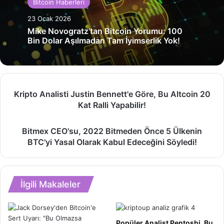
Bitcoin Haberleri
23 Ocak 2026
Mike Novogratz’tan Bitcoin Yorumu: 100
Bin Dolar Aşılmadan Tam İyimserlik Yok!
Kripto
Kripto Analisti Justin Bennett'e Göre, Bu Altcoin 20
Analisti
Kat Ralli Yapabilir!
Justin
Bennett'e
Bitmex
Göre,
Bitmex CEO'su, 2022 Bitmeden Önce 5 Ülkenin
CEO'su,
Bu
BTC'yi Yasal Olarak Kabul Edeceğini Söyledi!
2022
Altcoin
Bitmeden
20
Önce
Kat
5
Ralli
İlgili Makaleler
Ülkenin
Yapabilir!
BTC'yi
Yasal
Olarak
Popüler Analist Pentoshi, Bu