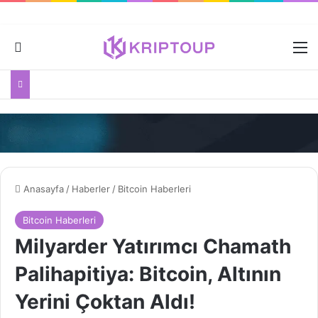
Dış görünümü değiştir
M
Anasayfa
/
Haberler
/
Bitcoin Haberleri
Bitcoin Haberleri
Milyarder Yatırımcı Chamath
Palihapitiya: Bitcoin, Altının
Yerini Çoktan Aldı!