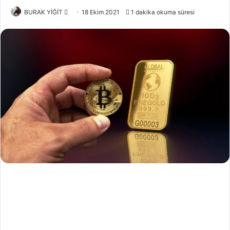
Bir
BURAK YİĞİT
18 Ekim 2021
1 dakika okuma süresi
e-
posta
göndermek