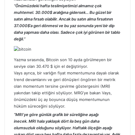
“Önümüzdeki hafta teslimiyetimizi almamız çok
muhtemel. 30.000$ aralığına gidersek… Bu güzel bir
satın alma fırsatı olabilir. Ancak bu satın alma fırsatının
37.000$’a geri dönmesi ve bu yaz sonunda yeni bir dip
daha yapması daha olası. Sadece çok iyi görünen bir tablo
değil.”
Yazma sırasında,
Bitcoin
son 10 ayda görülmeyen bir
seviye olan 30.470 $ için el değiştiriyor.
Vays ayrıca, bir varlığın fiyat momentumuna dayalı olarak
trend devamlarını ve geri dönüşleri öngören bir metrik
olan momentum tersine çevirme göstergesini (MRI)
yakından takip ettiğini söylüyor. MRG’ye bakan Vays,
önümüzdeki üç ay boyunca düşüş momentumunun
hüküm süreceğini söylüyor.
“MRI’ye göre günlük grafik bir süreliğine aşağı
inecek. MRI hala yaklaşık dört ila beş gün daha
olumsuzluk olduğunu söylüyor. Haftalık ölçeğin aşağı
yukarı dört veya beş hafta daha fazla dezavantajı var. Aylık