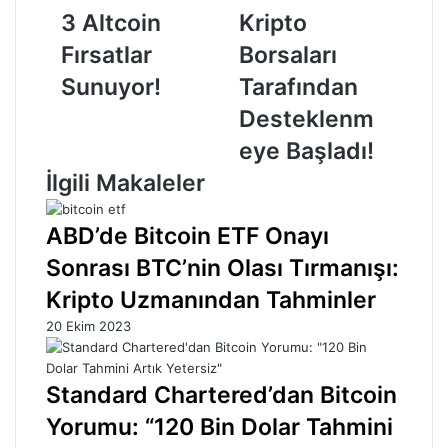
Altcoin
Borsaları
3 Altcoin
Kripto
Fırsatlar
Tarafından
Sunuyor!
Desteklenmeye
Fırsatlar
Borsaları
Başladı!
Sunuyor!
Tarafından
Desteklenm
eye Başladı!
İlgili Makaleler
ABD’de Bitcoin ETF Onayı
Sonrası BTC’nin Olası Tırmanışı:
Kripto Uzmanından Tahminler
20 Ekim 2023
Standard Chartered’dan Bitcoin
Yorumu: “120 Bin Dolar Tahmini