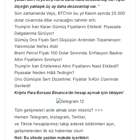
ölçeğin yaklaşık üç ay daha dezavantajı var. ”
Son zamanlarda Vays, BTC’nin bu yıl Kasım ayında 25.000
dolar civarında dibe vuracağını tahmin etti.
Trump’ın İran Kararı Gümüş Fiyatlarını Etkiledi: Piyasada
Dalgalanma Sürüyor!
Gümüş Ons Fiyatı Sert Düşüşün Ardından Toparlanıyor:
Yatırımcılar Nefes Aldı!
Brent Petrol Fiyatı 100 Dolar Sınırında: Enflasyon Baskısı
Altın Fiyatlarını Sınırlıyor!
Trump’ın İran Ertelemesi Altın Fiyatlarını Nasıl Etkiledi?
Piyasalar Neden Hâlâ Tedirgin?
Ons Gümüşte Sert Düzeltme: Fiyatlar %4’ün Üzerinde
Geriledi!
Kripto Para Borsası Binance’de hesap açmak için tıklayın!
Tüm gelişmeleri anlık almak ister misiniz? >>>
Hemen
Telegram
,
Instagram
,
Twitter
,
ve
Tiktok
hesaplarımızı takip ederek bildirimleri açın,
gelişmelerden ilk siz haberdar olun!
Not: Bu sitede yazılan makale içerikleri