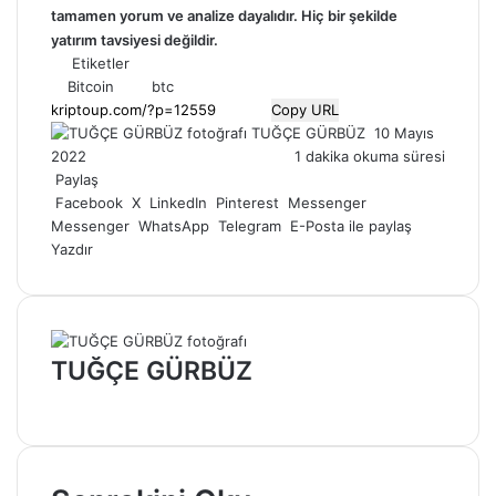
tamamen
yorum
ve analize dayalıdır. Hiç bir şekilde
yatırım tavsiyesi değildir.
Etiketler
Bitcoin
btc
Copy URL
Bir
TUĞÇE GÜRBÜZ
10 Mayıs
e-
2022
1 dakika okuma süresi
posta
Paylaş
göndermek
Facebook
X
LinkedIn
Pinterest
Messenger
Messenger
WhatsApp
Telegram
E-Posta ile paylaş
Yazdır
TUĞÇE GÜRBÜZ
Web
sitesi