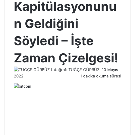
Kapitülasyonunu
n Geldiğini
Söyledi – İşte
Zaman Çizelgesi!
Bir
TUĞÇE GÜRBÜZ
10 Mayıs
e-
2022
1 dakika okuma süresi
posta
göndermek