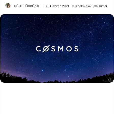
Bir
TUĞÇE GÜRBÜZ
28 Haziran 2021
3 dakika okuma süresi
e-
posta
göndermek