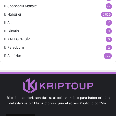
Sponsorlu Makale
27
Haberler
2.529
Altın
19
Gümüş
6
KATEGORİSİZ
5
Paladyum
2
Analizler
722
Bitcoin haberleri, son dakika altcoin ve kripto para haberleri tüm
detayları ile birlikte kriptonun güncel adresi Kriptoup.com'da.