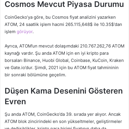
Cosmos Mevcut Piyasa Durumu
CoinGecko’ya göre, bu Cosmos fiyat analizini yazarken
ATOM, 24 saatlik işlem hacmi 265.115,648$ ile 10.35$’dan
işlem
görüyor
.
Ayrıca, ATOM’un mevcut dolaşımdaki 210.767.262,76 ATOM
kaynağı vardır. Şu anda ATOM için en iyi kripto para
borsaları Binance, Huobi Global, Coinbase, KuCoin, Kraken
ve Gate.io’dur. Şimdi, 2021 için bu ATOM fiyat tahmininin
bir sonraki bölümüne geçelim.
Düşen Kama Desenini Gösteren
Evren
Şu anda ATOM, CoinGecko’da 39. sırada yer alıyor. Ancak
ATOM blok zincirindeki en son yükseltmeler, geliştirmeler
ve değişiklikler, kripto para birimi fiyatının daha da