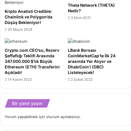
Yakın
Theta Network (THETA)
Mı?
Nedir?
Kripto Analisti Credible:
Chainlink ve Polygon’da
3 Ekim 2021
Düşüş Bekleniyor!
20 Mayıs 2024
Crypto.com CEO’su, Rezerv
LBank Borsası
Şeffaflığı Teklifi Arasında
CoinMarketCap’te İlk 24
347.000.000 $’lık Büyük
arasında Yer Alıyor ve
Ethereum (ETH) Transferini
DhabiCoin’i (DBC)
Açıkladı!
Listeleyecek!
14 Kasım 2022
2 Şubat 2022
Bir yanıt yazın
Yorum yapabilmek için
oturum açmalısınız
.