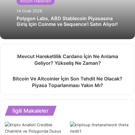
Altcoin Haberleri
14 Ocak 2026
Polygon Labs, ABD Stablecoin Piyasasına
Giriş İçin Coinme ve Sequence’i Satın Alıyor!
Mevcut
Mevcut Hareketlilik Cardano İçin Ne Anlama
Hareketlilik
Geliyor? Yükseliş Ne Zaman?
Cardano
İçin
Bitcoin
Ne
Bitcoin Ve Altcoinler İçin Son Tehdit Ne Olacak?
Ve
Anlama
Piyasa Toparlanması Yakın Mı?
Altcoinler
Geliyor?
İçin
Yükseliş
Son
Ne
Tehdit
Zaman?
İlgili Makaleler
Ne
Olacak?
Piyasa
Toparlanması