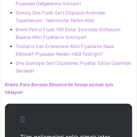
Piyasada Dalgalanma Sürüyor!
Gümüş Ons Fiyatı Sert Düşüşün Ardından
Toparlanıyor: Yatırımcılar Nefes Aldı!
Brent Petrol Fiyatı 100 Dolar Sınırında: Enflasyon
Baskısı Altın Fiyatlarını Sınırlıyor!
Trump’ın İran Ertelemesi Altın Fiyatlarını Nasıl
Etkiledi? Piyasalar Neden Hâlâ Tedirgin?
Ons Gümüşte Sert Düzeltme: Fiyatlar %4’ün Üzerinde
Geriledi!
Kripto Para Borsası Binance’de hesap açmak için
tıklayın!