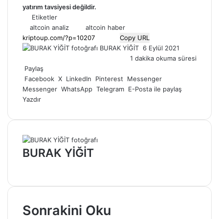
yatırım tavsiyesi değildir.
Etiketler
altcoin analiz
altcoin haber
Copy URL
Bir
BURAK YİĞİT
6 Eylül 2021
e-
1 dakika okuma süresi
posta
Paylaş
göndermek
Facebook
X
LinkedIn
Pinterest
Messenger
Messenger
WhatsApp
Telegram
E-Posta ile paylaş
Yazdır
BURAK YİĞİT
Web
sitesi
Sonrakini Oku