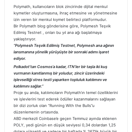
Polymath, kullanıcıların blok zincirinde dijital menkul
kıymetler oluşturmasına, ihraç etmesine ve yönetmesine
izin veren bir menkul kıymet belirteci platformudur.
Bir Polymath blog gönderisine göre, Polymesh Teşvik
Edilmiş Testnet
,
onları bu yıl ana ağı başlatmaya
yaklaştırıyor.
“Polymesh Teşvik Edilmiş Testnet, Polymesh ana ağının
lansmanına yönelik yürüyüşte bir sonraki adımı işaret
ediyor.
Polkadot’tan Cosmos’a kadar, ITN’ler bir taşla iki kuş
vurmanın kanıtlanmış bir yoludur, zincir üzerindeki
işlevselliği stres testi yaparken topluluk katılımını ve
katılımını sağlar.”
Proje şu anda, katılımcıların Polymath’ın temel özelliklerini
ve işlevlerini test ederek ödüller kazanmalarını sağlayan
bir dizi zorluk olan “Running With the Bulls”u
düzenlemenin ortasında.
ABD merkezli Coinbase’e geçen Temmuz ayında eklenen
POLY, yedi günün en düşük seviyesi 0,34 dolardan 1,25
dolara yükseldi ve sadece bir haftada % 267’lik büyük bir