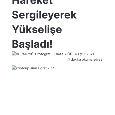
Hareket
Sergileyerek
Yükselişe
Başladı!
Bir
BURAK YİĞİT
6 Eylül 2021
e-
1 dakika okuma süresi
posta
göndermek