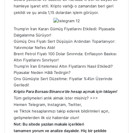
hamleye işaret etti. Kripto varlığı o zamandan beri geri
çekildi ve şu anda 1,15 dolardan işlem görüyor.
Trump’ın İran Kararı Gümüş Fiyatlarını Etkiledi: Piyasada
Dalgalanma Sürüyor!
Gümüş Ons Fiyatı Sert Düşüşün Ardından Toparlanıyor:
Yatırımcılar Nefes Aldı!
Brent Petrol Fiyatı 100 Dolar Sınırında: Enflasyon Baskısı
Altın Fiyatlarını Sınırlıyor!
Trump’ın İran Ertelemesi Altın Fiyatlarını Nasıl Etkiledi?
Piyasalar Neden Hâlâ Tedirgin?
Ons Gümüşte Sert Düzeltme: Fiyatlar %4’ün Üzerinde
Geriledi!
Kripto Para Borsası Binance’de hesap açmak için tıklayın!
Tüm gelişmeleri anlık almak ister misiniz? >>>
Hemen
Telegram
,
Instagram
,
Twitter
,
ve
Tiktok
hesaplarımızı takip ederek bildirimleri açın,
gelişmelerden ilk siz haberdar olun!
Not: Bu sitede yazılan makale içerikleri
tamamen
yorum
ve analize dayalıdır. Hiç bir şekilde