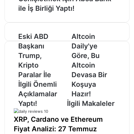
ile İş Birliği Yaptı!
Eski
Altcoin
Eski ABD
Altcoin
ABD
Daily'ye
Başkanı
Daily'ye
Başkanı
Göre,
Trump,
Bu
Trump,
Göre, Bu
Kripto
Altcoin
Kripto
Altcoin
Paralar
Devasa
İle
Bir
Paralar İle
Devasa Bir
İlgili
Koşuya
İlgili Önemli
Koşuya
Önemli
Hazır!
Açıklamalar
Açıklamalar
Hazır!
Yaptı!
Yaptı!
İlgili Makaleler
XRP, Cardano ve Ethereum
Fiyat Analizi: 27 Temmuz