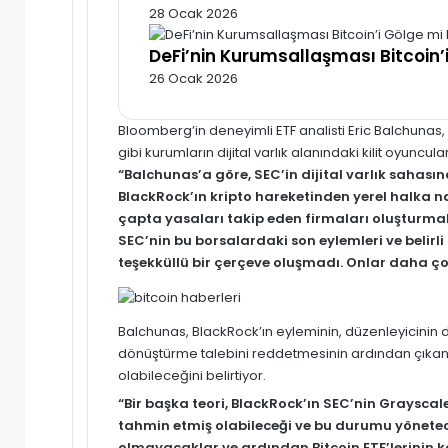
28 Ocak 2026
DeFi’nin Kurumsallaşması Bitcoin’
26 Ocak 2026
Bloomberg’in deneyimli ETF analisti Eric Balchunas, 
gibi kurumların dijital varlık alanındaki kilit oyuncul
“Balchunas’a göre, SEC’in dijital varlık sahas
BlackRock’ın kripto hareketinden yerel halka n
çapta yasaları takip eden firmaları oluşturm
SEC’nin bu borsalardaki son eylemleri ve belirli
teşekküllü bir çerçeve oluşmadı. Onlar daha çok
Balchunas, BlackRock’ın eyleminin, düzenleyicinin dijit
dönüştürme talebini reddetmesinin ardından çıkan 
olabileceğini belirtiyor.
“Bir başka teori, BlackRock’ın SEC’nin Graysc
tahmin etmiş olabileceği ve bu durumu yönetec
olmayacaklar ve ardından Bitcoin ETF’lerinin 