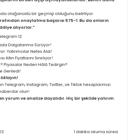
da olağanüstü bir geçmişi olduğunu belirtiyor.
 tarafından onaylatma başarısı 575-1. Bu da onların
ddiye alıyorlar.”
yasada Dalgalanma Sürüyor!
: Yatırımcılar Nefes Aldı!
 Altın Fiyatlarını Sınırlıyor!
ledi? Piyasalar Neden Hâlâ Tedirgin?
 Geriledi!
tıklayın!
men
Telegram
,
Instagram
,
Twitter
, ve
Tiktok
hesaplarımızı
z haberdar olun!
men
yorum
ve analize dayalıdır. Hiç bir şekilde yatırım
23
1 dakika okuma süresi