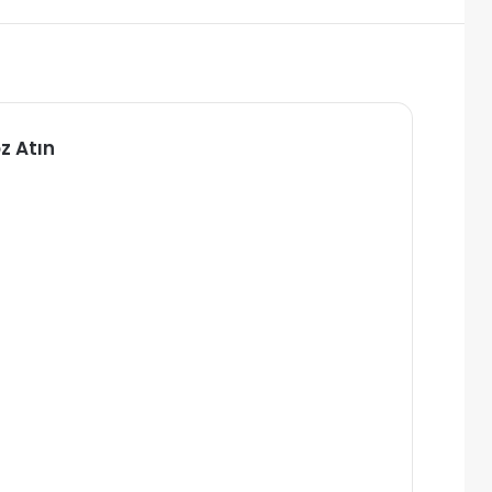
z Atın
alı