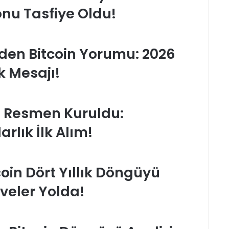
onu Tasfiye Oldu!
en Bitcoin Yorumu: 2026
k Mesajı!
i Resmen Kuruldu:
rlık İlk Alım!
oin Dört Yıllık Döngüyü
rveler Yolda!