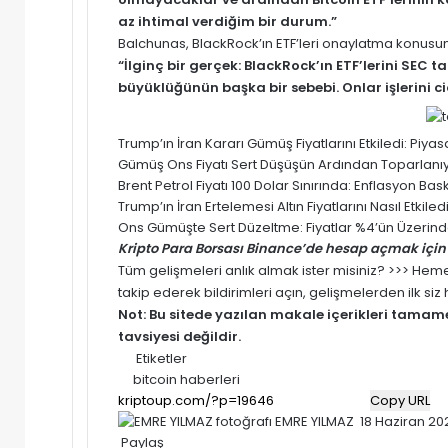
az ihtimal verdiğim bir durum.”
Balchunas, BlackRock’ın ETF’leri onaylatma konusun
“İlginç bir gerçek: BlackRock’ın ETF’lerini SEC
büyüklüğünün başka bir sebebi. Onlar işlerini ci
Trump’ın İran Kararı Gümüş Fiyatlarını Etkiledi: Pi
Gümüş Ons Fiyatı Sert Düşüşün Ardından Toparlanıyor
Brent Petrol Fiyatı 100 Dolar Sınırında: Enflasyon Baskısı
Trump’ın İran Ertelemesi Altın Fiyatlarını Nasıl Etki
Ons Gümüşte Sert Düzeltme: Fiyatlar %4’ün Üzerinde
Kripto Para Borsası Binance’de hesap açmak için 
Tüm gelişmeleri anlık almak ister misiniz? >>> He
takip ederek bildirimleri açın, gelişmelerden ilk si
Not: Bu sitede yazılan makale içerikleri tama
tavsiyesi değildir.
Etiketler
bitcoin haberleri
Copy URL
Bir
EMRE YILMAZ
18 Haziran 20
e-
Paylaş