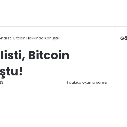
Gö
alisti, Bitcoin Hakkında Konuştu!
Kap
sti, Bitcoin
ştu!
23
1 dakika okuma süresi