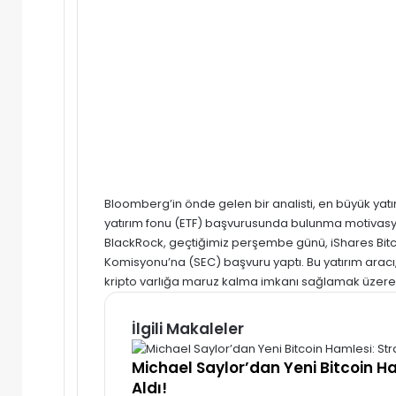
Bloomberg’in önde gelen bir analisti, en büyük yat
yatırım fonu (ETF) başvurusunda bulunma motivasy
BlackRock, geçtiğimiz perşembe günü, iShares Bitc
Komisyonu’na (SEC) başvuru yaptı. Bu yatırım arac
kripto varlığa maruz kalma imkanı sağlamak üzere t
İlgili Makaleler
Michael Saylor’dan Yeni Bitcoin H
Aldı!