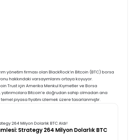
ırım yönetim firması olan BlackRock’ın
Bitcoin
(BTC) borsa
onu hakkındaki varsayımlarını ortaya koyuyor.
oin Trust için Amerika Menkul Kıymetler ve Borsa
ı, yatırımcılara Bitcoin’e doğrudan sahip olmadan ana
emel piyasa fiyatını izlemek üzere tasarlanmıştır.
amlesi: Strategy 264 Milyon Dolarlık BTC