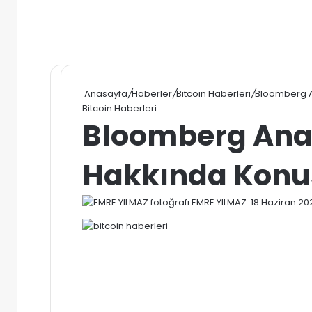
Anasayfa
/
Haberler
/
Bitcoin Haberleri
/
Bloomberg An
Bitcoin Haberleri
Bloomberg Anali
Hakkında Konu
Bir
EMRE YILMAZ
18 Haziran 20
e-
posta
göndermek