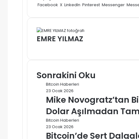
posta
Facebook
X
LinkedIn
Pinterest
Messenger
Mess
göndermek
EMRE YILMAZ
Web
sitesi
Sonrakini Oku
Bitcoin Haberleri
23 Ocak 2026
Mike Novogratz’tan Bi
Dolar Aşılmadan Tam 
Bitcoin Haberleri
23 Ocak 2026
Bitcoin’de Sert Dalg