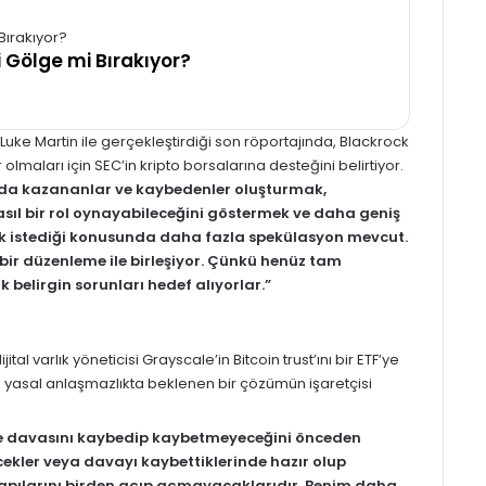
i Gölge mi Bırakıyor?
Luke Martin ile gerçekleştirdiği son röportajında, Blackrock
ar olmaları için SEC’in kripto borsalarına desteğini belirtiyor.
ında kazananlar ve kaybedenler oluşturmak,
asıl bir rol oynayabileceğini göstermek ve daha geniş
ak istediği konusunda daha fazla spekülasyon mevcut.
 bir düzenleme ile birleşiyor. Çünkü henüz tam
 belirgin sorunları hedef alıyorlar.”
al varlık yöneticisi Grayscale’in Bitcoin trust’ını bir ETF’ye
yasal anlaşmazlıkta beklenen bir çözümün işaretçisi
ale davasını kaybedip kaybetmeyeceğini önceden
ekler veya davayı kaybettiklerinde hazır olup
kapılarını birden açıp açmayacaklarıdır. Benim daha