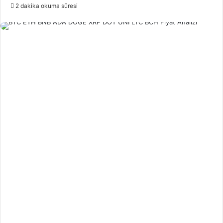
e-
2 dakika okuma süresi
posta
göndermek