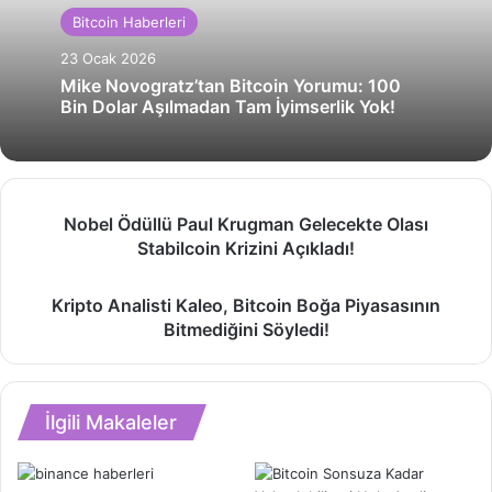
Bitcoin Haberleri
23 Ocak 2026
Mike Novogratz’tan Bitcoin Yorumu: 100
Bin Dolar Aşılmadan Tam İyimserlik Yok!
Nobel
Nobel Ödüllü Paul Krugman Gelecekte Olası
Ödüllü
Stabilcoin Krizini Açıkladı!
Paul
Krugman
Kripto
Gelecekte
Kripto Analisti Kaleo, Bitcoin Boğa Piyasasının
Analisti
Olası
Bitmediğini Söyledi!
Kaleo,
Stabilcoin
Bitcoin
Krizini
Boğa
Açıkladı!
Piyasasının
İlgili Makaleler
Bitmediğini
Söyledi!