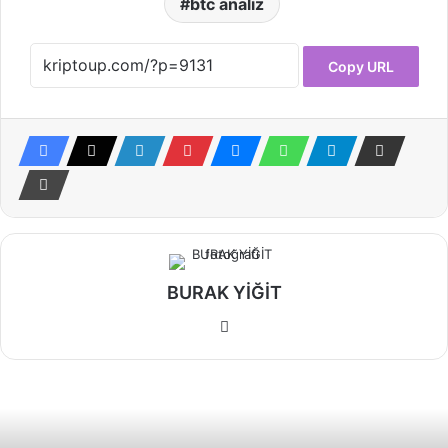
btc analiz
Copy URL
BURAK YİĞİT
Web
sitesi