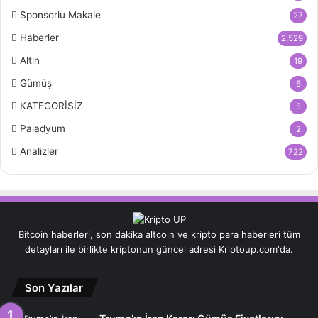
Sponsorlu Makale
27
Haberler
2.529
Altın
19
Gümüş
6
KATEGORİSİZ
5
Paladyum
2
Analizler
722
Bitcoin haberleri, son dakika altcoin ve kripto para haberleri tüm
detayları ile birlikte kriptonun güncel adresi Kriptoup.com'da.
Son Yazılar