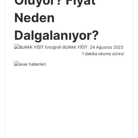
Oluyor? Fiyat
Neden
Dalgalanıyor?
Bir
BURAK YİĞİT
24 Ağustos 2023
e-
1 dakika okuma süresi
posta
göndermek