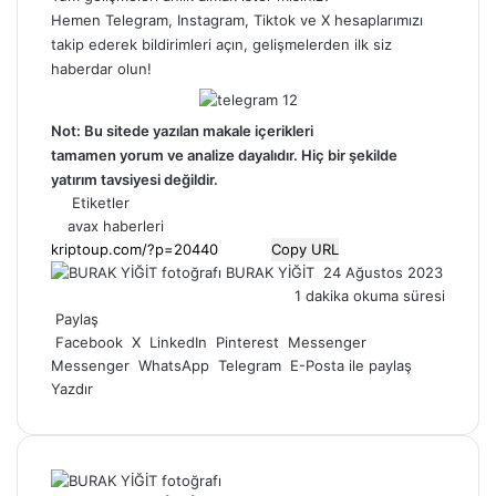
Hemen
Telegram
,
Instagram
,
Tiktok
ve
X
hesaplarımızı
takip ederek bildirimleri açın, gelişmelerden ilk siz
haberdar olun!
Not: Bu sitede yazılan makale içerikleri
tamamen
yorum
ve analize dayalıdır. Hiç bir şekilde
yatırım tavsiyesi değildir.
Etiketler
avax haberleri
Copy URL
Bir
BURAK YİĞİT
24 Ağustos 2023
e-
1 dakika okuma süresi
posta
Paylaş
göndermek
Facebook
X
LinkedIn
Pinterest
Messenger
Messenger
WhatsApp
Telegram
E-Posta ile paylaş
Yazdır