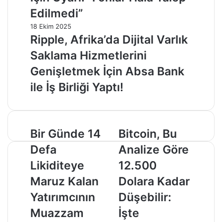
Edilmedi”
18 Ekim 2025
Ripple, Afrika’da Dijital Varlık
Saklama Hizmetlerini
Genişletmek İçin Absa Bank
ile İş Birliği Yaptı!
Bir
Bitcoin,
Bir Günde 14
Bitcoin, Bu
Günde
Bu
Defa
Analize Göre
14
Analize
Defa
Göre
Likiditeye
12.500
Likiditeye
12.500
Maruz Kalan
Dolara Kadar
Maruz
Dolara
Kalan
Kadar
Yatırımcının
Düşebilir:
Yatırımcının
Düşebilir:
Muazzam
İşte
Muazzam
İşte