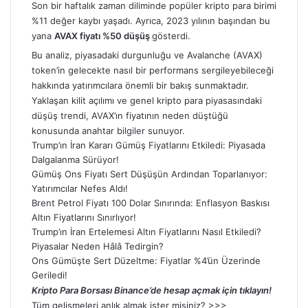
Son bir haftalık zaman diliminde popüler kripto para birimi
%11 değer kaybı yaşadı. Ayrıca, 2023 yılının başından bu
yana
AVAX fiyatı %50 düşüş
gösterdi.
Bu analiz, piyasadaki durgunluğu ve Avalanche (AVAX)
token’in gelecekte nasıl bir performans sergileyebileceği
hakkında yatırımcılara önemli bir bakış sunmaktadır.
Yaklaşan kilit açılımı ve genel kripto para piyasasındaki
düşüş trendi, AVAX’ın fiyatının neden düştüğü
konusunda anahtar bilgiler sunuyor.
Trump’ın İran Kararı Gümüş Fiyatlarını Etkiledi: Piyasada
Dalgalanma Sürüyor!
Gümüş Ons Fiyatı Sert Düşüşün Ardından Toparlanıyor:
Yatırımcılar Nefes Aldı!
Brent Petrol Fiyatı 100 Dolar Sınırında: Enflasyon Baskısı
Altın Fiyatlarını Sınırlıyor!
Trump’ın İran Ertelemesi Altın Fiyatlarını Nasıl Etkiledi?
Piyasalar Neden Hâlâ Tedirgin?
Ons Gümüşte Sert Düzeltme: Fiyatlar %4’ün Üzerinde
Geriledi!
Kripto Para Borsası Binance’de hesap açmak için tıklayın!
Tüm gelişmeleri anlık almak ister misiniz? >>>