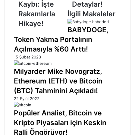
Kaybı:
Detaylar!
Kaybı: İşte
Detaylar!
İşte
Rakamlarla
İlgili Makaleler
Rakamlarla
Hikaye!
Hikaye!
BABYDOGE,
Token Yakma Portalının
Açılmasıyla %60 Arttı!
15 Şubat 2023
Milyarder Mike Novogratz,
Ethereum (ETH) ve Bitcoin
(BTC) Tahminini Açıkladı!
22 Eylül 2022
Popüler Analist, Bitcoin ve
Kripto Piyasaları için Keskin
Ralli Öngörüyor!