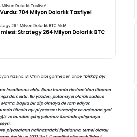
 Vurdu: 704 Milyon Dolarlık Tasfiye!
amlesi: Strategy 264 Milyon Dolarlık BTC
 sayan Pizzino, BTC’nin dibi görmeden önce
“birkaç ayı
ma fırsatlarınız oldu. Bunu burada Haziran’dan itibaren
rmişiz demektir. Bu yüzden, potansiyel olarak sadece
i Mart’a, başka bir dip olmaya devam ediyor.
nunda Bitcoin ayı piyasasını kıracağız ve ardından geri
eceğiz ve bundan çıkış yolumuz üzerinde çalışmaya
eyri.
e, piyasaların halihazırdaki fiyatlarına, temel olarak
rak Aralık ve 2023’ün 1. Çeyreğini söyleyebilirim.”