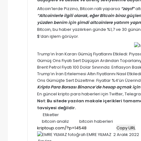
Altcoin’lerde Pizzino,
Bitcoin
ralli yaparsa
“zayıf”
alt
“Altcoinlerle ilgili olarak, eğer Bitcoin biraz güçl
yüzden benim için şimdi altcoinlere yatırım yap
Bitcoin
, bu haber yazılırken günde %1,7 ve 30 günün
$’dan işlem görüyor.
Trump’ın İran Kararı Gümüş Fiyatlarını Etkiledi: Pi
Gümüş Ons Fiyatı Sert Düşüşün Ardından Toparlanıyor
Brent Petrol Fiyatı 100 Dolar Sınırında: Enflasyon Baskısı
Trump’ın İran Ertelemesi Altın Fiyatlarını Nasıl Etki
Ons Gümüşte Sert Düzeltme: Fiyatlar %4’ün Üzerinde
Kripto Para Borsası Binance’de hesap açmak için 
En güncel kripto para haberleri için
Twitter
,
Telegr
Not: Bu sitede yazılan makale içerikleri tama
tavsiyesi değildir.
Etiketler
bitcoin analiz
bitcoin haberleri
Copy URL
Bir
EMRE YILMAZ
2 Aralık 2022
e-