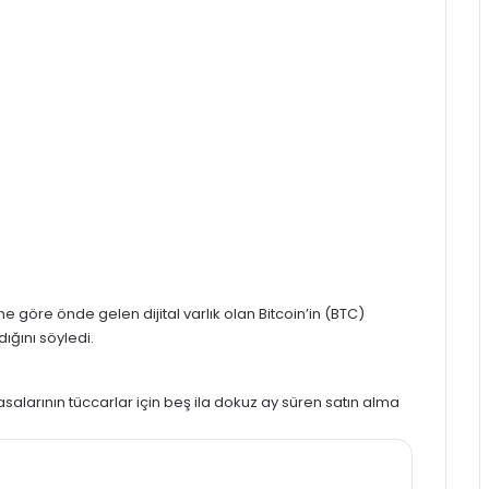
ne göre önde gelen dijital varlık olan
Bitcoin’in (BTC)
ığını söyledi.
salarının tüccarlar için beş ila dokuz ay süren satın alma