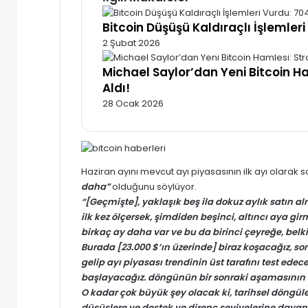
Bitcoin Düşüşü Kaldıraçlı İşlemleri
2 Şubat 2026
Michael Saylor’dan Yeni Bitcoin H
Aldı!
28 Ocak 2026
Haziran ayını mevcut ayı piyasasının ilk ayı olarak
daha”
olduğunu söylüyor.
“[Geçmişte], yaklaşık beş ila dokuz aylık satın al
ilk kez ölçersek, şimdiden beşinci, altıncı aya gi
birkaç ay daha var ve bu da birinci çeyreğe, belk
Burada [23.000 $’ın üzerinde] biraz koşacağız, so
gelip ayı piyasası trendinin üst tarafını test ed
başlayacağız. döngünün bir sonraki aşamasının s
O kadar çok büyük şey olacak ki, tarihsel döngüler
düşüşlere ve destek ve direnç seviyelerine dayana