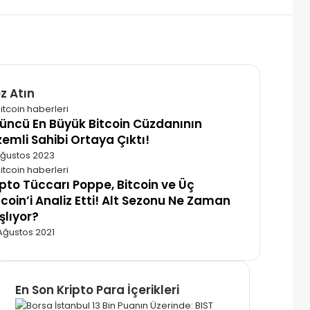
z Atın
alı
üncü En Büyük Bitcoin Cüzdanının
zemli Sahibi Ortaya Çıktı!
Ağustos 2023
ipto Tüccarı Poppe, Bitcoin ve Üç
tcoin’i Analiz Etti! Alt Sezonu Ne Zaman
şlıyor?
Ağustos 2021
En Son Kripto Para İçerikleri