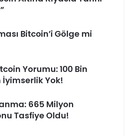
t”
ası Bitcoin’i Gölge mi
tcoin Yorumu: 100 Bin
İyimserlik Yok!
alanma: 665 Milyon
onu Tasfiye Oldu!