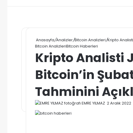
Anasayfa
/
Analizler
/
Bitcoin Analizleri
/
Kripto Analist
Bitcoin Analizleri
Bitcoin Haberleri
Kripto Analisti 
Bitcoin’in Şubat
Tahminini Açıkl
Bir
EMRE YILMAZ
2 Aralık 2022
e-
posta
göndermek