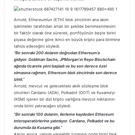
Arnold, Ethereum’un (ETH) blok zincirinin ana akım
işletmeler tarafından artan bir şekilde benimsenmesini
bir faktör olarak öne sürerek, portföyünün beşte birini
piyasa değerine göre ikinci en büyük kripto para birimine
tahsis edeceğini söyledi.
“Bir sonraki 200 dolarım doğrudan Ethereum’a
gidiyor. Goldman Sachs, JPMorgan’ın Repo Blockchain
ağında ticarete yeni başladı ve bu son derece özel
olmasına rağmen, Ethereum blok zincirinde son derece
izinli.”
Arnold, mevcut ve gelecekteki akıllı sözleşme blok
zincirleri Cardano (ADA), Polkadot (DOT) ve Kusama’yı
(KSM) içeren bir dizi kripto varlığına mevcut miktarının
onda birini yatıracağını söyledi.
“Bir sonraki 100 dolarım, ilerleme kaydeden Ethereum
interoperatörlerine yatırılıyor. Cardano, Polkadot ve bu
durumda da Kusama gibi.”
Aaron ayrıca, yatırım yapılabilir tutarının onda birini blok