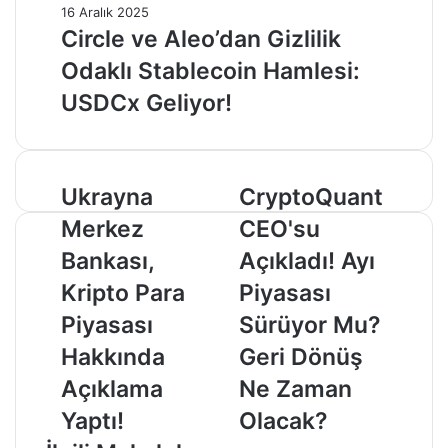
16 Aralık 2025
Circle ve Aleo’dan Gizlilik
Odaklı Stablecoin Hamlesi:
USDCx Geliyor!
Ukrayna
CryptoQuant
Ukrayna
CryptoQuant
Merkez
CEO'su
Merkez
CEO'su
Bankası,
Açıkladı!
Kripto
Ayı
Bankası,
Açıkladı! Ayı
Para
Piyasası
Kripto Para
Piyasası
Piyasası
Sürüyor
Hakkında
Mu?
Piyasası
Sürüyor Mu?
Açıklama
Geri
Hakkında
Geri Dönüş
Yaptı!
Dönüş
Ne
Açıklama
Ne Zaman
Zaman
Yaptı!
Olacak?
Olacak?