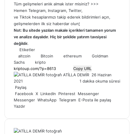
Tüm gelişmeleri anlık almak ister misiniz? >>>
Hemen
Telegram
,
Instagram
,
Twitter
,
ve
Tiktok
hesaplarımızı takip ederek bildirimleri açın,
gelişmelerden ilk siz haberdar olun
!
Not: Bu sitede yazılan makale içerikleri tamamen yorum
ve analize dayalıdır. Hiç bir şekilde yatırım tavsiyesi
değildir.
Etiketler
altcoin
Bitcoin
ethereum
Goldman
Sachs
kripto
Copy URL
Bir
ATİLLA DEMİR
26 Haziran
e-
2021
1 dakika okuma süresi
posta
Paylaş
göndermek
Facebook
X
LinkedIn
Pinterest
Messenger
Messenger
WhatsApp
Telegram
E-Posta ile paylaş
Yazdır