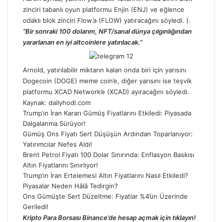
zinciri tabanlı oyun platformu Enjin (ENJ) ve eğlence
odaklı blok zinciri Flow’a (FLOW) yatıracağını söyledi. ).
“Bir sonraki 100 dolarım, NFT/sanal dünya çılgınlığından
yararlanan en iyi altcoinlere yatırılacak.”
Arnold, yatırılabilir miktarın kalan onda biri için yarısını
Dogecoin (DOGE) meme coin’e, diğer yarısını ise teşvik
platformu XCAD Network’e (XCAD) ayıracağını söyledi.
Kaynak:
dailyhodl.com
Trump’ın İran Kararı Gümüş Fiyatlarını Etkiledi: Piyasada
Dalgalanma Sürüyor!
Gümüş Ons Fiyatı Sert Düşüşün Ardından Toparlanıyor:
Yatırımcılar Nefes Aldı!
Brent Petrol Fiyatı 100 Dolar Sınırında: Enflasyon Baskısı
Altın Fiyatlarını Sınırlıyor!
Trump’ın İran Ertelemesi Altın Fiyatlarını Nasıl Etkiledi?
Piyasalar Neden Hâlâ Tedirgin?
Ons Gümüşte Sert Düzeltme: Fiyatlar %4’ün Üzerinde
Geriledi!
Kripto Para Borsası Binance’de hesap açmak için tıklayın!