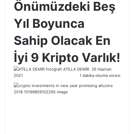
Önümüzdeki Beş
Yıl Boyunca
Sahip Olacak En
İyi 9 Kripto Varlık!
Bir
ATİLLA DEMİR
26 Haziran
e-
2021
1 dakika okuma süresi
posta
göndermek