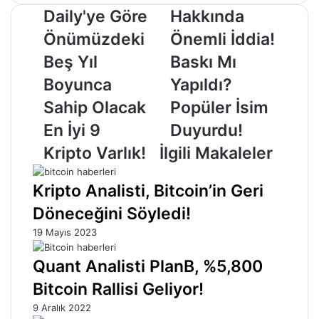
Daily'ye
Musk
Daily'ye Göre
Hakkında
Göre
Hakkında
Önümüzdeki
Önemli
Önümüzdeki
Önemli İddia!
Beş
İddia!
Beş Yıl
Baskı Mı
Yıl
Baskı
Boyunca
Mı
Boyunca
Yapıldı?
Sahip
Yapıldı?
Sahip Olacak
Popüler İsim
Olacak
Popüler
En
İsim
En İyi 9
Duyurdu!
İyi
Duyurdu!
Kripto Varlık!
İlgili Makaleler
9
Kripto
Varlık!
Kripto Analisti, Bitcoin’in Geri
Döneceğini Söyledi!
19 Mayıs 2023
Quant Analisti PlanB, %5,800
Bitcoin Rallisi Geliyor!
9 Aralık 2022