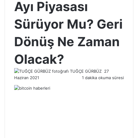
Ayı Piyasası
Sürüyor Mu? Geri
Dönüş Ne Zaman
Olacak?
Bir
TUĞÇE GÜRBÜZ
27
e-
Haziran 2021
1 dakika okuma süresi
posta
göndermek