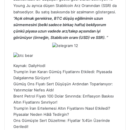
Young Ju ayrıca düşen Stabilcoin Arz Oranından (SSR) da
bahsediyor. Bu satış baskısında bir azalmanın göstergesi.
“Açık olmak gerekirse, BTC düşüş eğilimimin uzun
sürmemesini (belki sadece birkaç hafta) bekliyorum
çünkü piyasa uzun vadede arz/talep açısından iyi
görünüyor (örneğin, Stabilcoin oranı (USD) ve SSR). ”
Kaynak:
DailyHodl
Trump’ın İran Kararı Gümüş Fiyatlarını Etkiledi: Piyasada
Dalgalanma Sürüyor!
Gümüş Ons Fiyatı Sert Düşüşün Ardından Toparlanıyor:
Yatırımcılar Nefes Aldı!
Brent Petrol Fiyatı 100 Dolar Sınırında: Enflasyon Baskısı
Altın Fiyatlarını Sınırlıyor!
Trump’ın İran Ertelemesi Altın Fiyatlarını Nasıl Etkiledi?
Piyasalar Neden Hâlâ Tedirgin?
Ons Gümüşte Sert Düzeltme: Fiyatlar %4’ün Üzerinde
Geriledi!