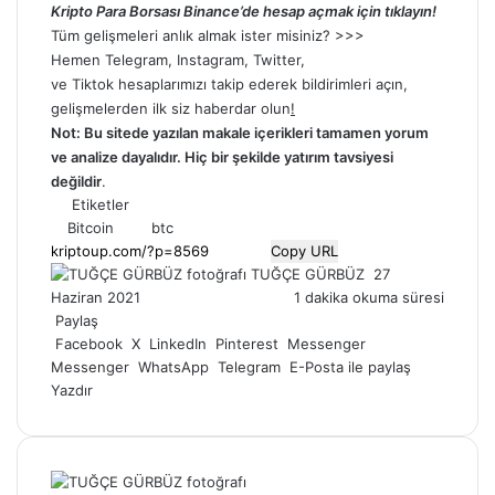
Kripto Para Borsası Binance’de hesap açmak için tıklayın!
Tüm gelişmeleri anlık almak ister misiniz? >>>
Hemen
Telegram
,
Instagram
,
Twitter
,
ve
Tiktok
hesaplarımızı takip ederek bildirimleri açın,
gelişmelerden ilk siz haberdar olun
!
Not: Bu sitede yazılan makale içerikleri tamamen yorum
ve analize dayalıdır. Hiç bir şekilde yatırım tavsiyesi
değildir
.
Etiketler
Bitcoin
btc
Copy URL
Bir
TUĞÇE GÜRBÜZ
27
e-
Haziran 2021
1 dakika okuma süresi
posta
Paylaş
göndermek
Facebook
X
LinkedIn
Pinterest
Messenger
Messenger
WhatsApp
Telegram
E-Posta ile paylaş
Yazdır