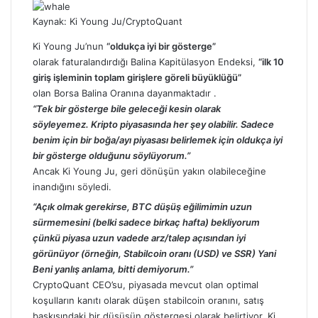
Kaynak: Ki Young Ju/CryptoQuant
Ki Young Ju’nun
“oldukça iyi bir gösterge”
olarak
faturalandırdığı
Balina Kapitülasyon Endeksi,
“ilk 10
giriş işleminin toplam girişlere göreli büyüklüğü”
olan
Borsa Balina Oranına
dayanmaktadır .
“Tek bir gösterge bile geleceği kesin olarak
söyleyemez. Kripto piyasasında her şey olabilir. Sadece
benim için bir boğa/ayı piyasası belirlemek için oldukça iyi
bir gösterge olduğunu söylüyorum.”
Ancak Ki Young Ju
,
geri dönüşün yakın olabileceğine
inandığını
söyledi
.
“Açık olmak gerekirse, BTC düşüş eğilimimin uzun
sürmemesini (belki sadece birkaç hafta) bekliyorum
çünkü piyasa uzun vadede arz/talep açısından iyi
görünüyor (örneğin, Stabilcoin oranı (USD) ve SSR) Yani
Beni yanlış anlama, bitti demiyorum.”
CryptoQuant CEO’su
,
piyasada mevcut olan optimal
koşulların kanıtı olarak düşen stabilcoin oranını, satış
baskısındaki bir düşüşün göstergesi olarak
belirtiyor
. Ki