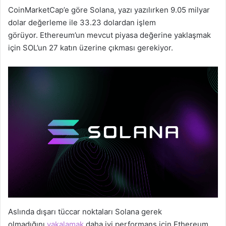
CoinMarketCap’e göre Solana, yazı yazılırken 9.05 milyar
dolar değerleme ile 33.23 dolardan işlem
görüyor. Ethereum’un mevcut piyasa değerine yaklaşmak
için SOL’un 27 katın üzerine çıkması gerekiyor.
Aslında dışarı tüccar noktaları Solana gerek
olmadığını
yakalamak
daha iyi performans için Ethereum