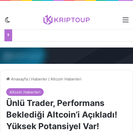
Dış görünümü değiştir
M
Anasayfa
/
Haberler
/
Altcoin Haberleri
Altcoin Haberleri
Ünlü Trader, Performans
Beklediği Altcoin’i Açıkladı!
Yüksek Potansiyel Var!