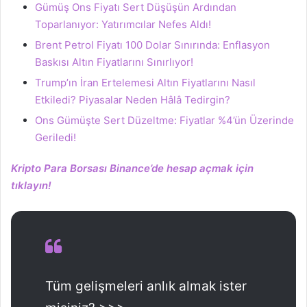
Gümüş Ons Fiyatı Sert Düşüşün Ardından
Toparlanıyor: Yatırımcılar Nefes Aldı!
Brent Petrol Fiyatı 100 Dolar Sınırında: Enflasyon
Baskısı Altın Fiyatlarını Sınırlıyor!
Trump’ın İran Ertelemesi Altın Fiyatlarını Nasıl
Etkiledi? Piyasalar Neden Hâlâ Tedirgin?
Ons Gümüşte Sert Düzeltme: Fiyatlar %4’ün Üzerinde
Geriledi!
Kripto Para Borsası Binance’de hesap açmak için
tıklayın!
Tüm gelişmeleri anlık almak ister