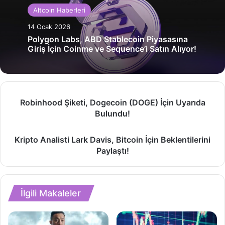
Altcoin Haberleri
14 Ocak 2026
Polygon Labs, ABD Stablecoin Piyasasına
Giriş İçin Coinme ve Sequence’i Satın Alıyor!
Robinhood
Robinhood Şiketi, Dogecoin (DOGE) İçin Uyarıda
Şiketi,
Bulundu!
Dogecoin
(DOGE)
Kripto
İçin
Kripto Analisti Lark Davis, Bitcoin İçin Beklentilerini
Analisti
Uyarıda
Paylaştı!
Lark
Bulundu!
Davis,
Bitcoin
İçin
İlgili Makaleler
Beklentilerini
Paylaştı!