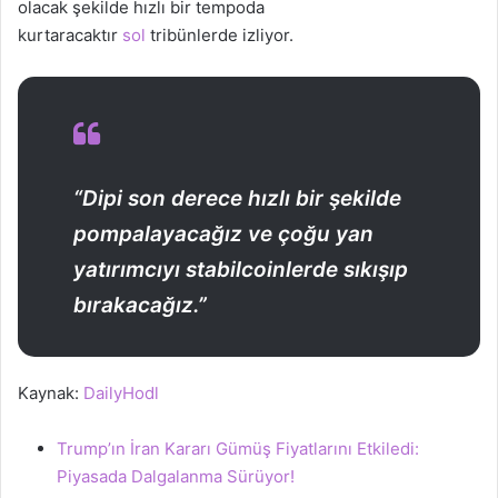
olacak şekilde hızlı bir tempoda
kurtaracaktır
sol
tribünlerde izliyor.
“Dipi son derece hızlı bir şekilde
pompalayacağız ve çoğu yan
yatırımcıyı stabilcoinlerde sıkışıp
bırakacağız.”
Kaynak:
DailyHodl
Trump’ın İran Kararı Gümüş Fiyatlarını Etkiledi:
Piyasada Dalgalanma Sürüyor!