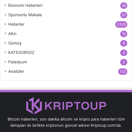
Ekonomi Haberleri
28
Sponsorlu Makale
27
Haberler
2.529
Altın
19
Gümüş
6
KATEGORİSİZ
5
Paladyum
2
Analizler
722
Bitcoin haberleri, son dakika altcoin ve kripto para haberleri tüm
detayları ile birlikte kriptonun güncel adresi Kriptoup.com'da.