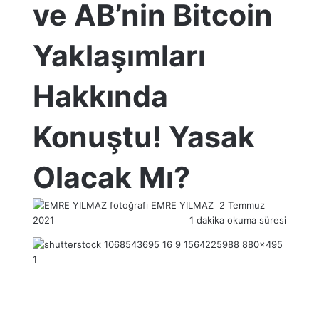
ve AB’nin Bitcoin
Yaklaşımları
Hakkında
Konuştu! Yasak
Olacak Mı?
Bir
EMRE YILMAZ
2 Temmuz
e-
2021
1 dakika okuma süresi
posta
göndermek