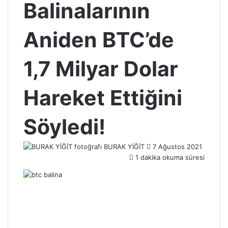
Balinalarının
Aniden BTC’de
1,7 Milyar Dolar
Hareket Ettiğini
Söyledi!
Bir
BURAK YİĞİT
7 Ağustos 2021
e-
1 dakika okuma süresi
posta
göndermek