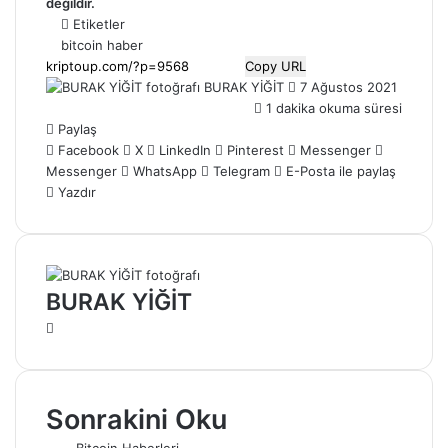
değildir.
Etiketler
bitcoin haber
Copy URL
Bir
BURAK YİĞİT
7 Ağustos 2021
e-
1 dakika okuma süresi
posta
Paylaş
göndermek
Facebook
X
LinkedIn
Pinterest
Messenger
Messenger
WhatsApp
Telegram
E-Posta ile paylaş
Yazdır
BURAK YİĞİT
Web
sitesi
Sonrakini Oku
Bitcoin Haberleri