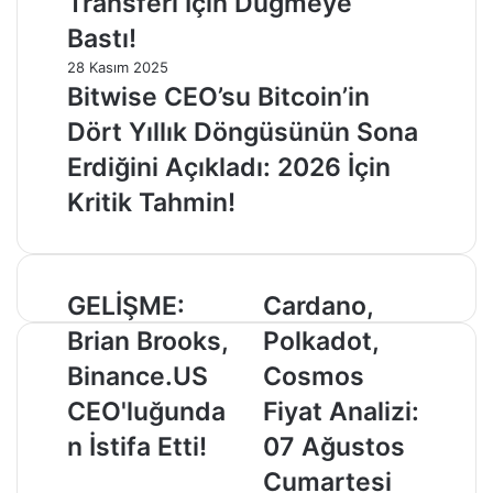
Transferi İçin Düğmeye
Bastı!
28 Kasım 2025
Bitwise CEO’su Bitcoin’in
Dört Yıllık Döngüsünün Sona
Erdiğini Açıkladı: 2026 İçin
Kritik Tahmin!
GELİŞME:
Cardano,
GELİŞME:
Cardano,
Brian
Polkadot,
Brian Brooks,
Polkadot,
Brooks,
Cosmos
Binance.US
Fiyat
Binance.US
Cosmos
CEO'luğundan
Analizi:
CEO'luğunda
Fiyat Analizi:
İstifa
07
Etti!
Ağustos
n İstifa Etti!
07 Ağustos
Cumartesi
Cumartesi