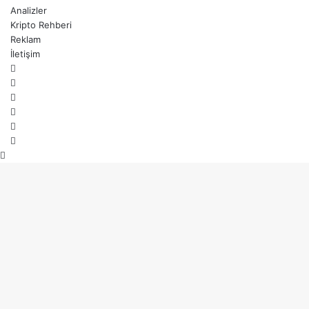
Analizler
Kripto Rehberi
Reklam
İletişim
Facebook
X
Pinterest
YouTube
Instagram
Telegram
Başa
dön
tuşu