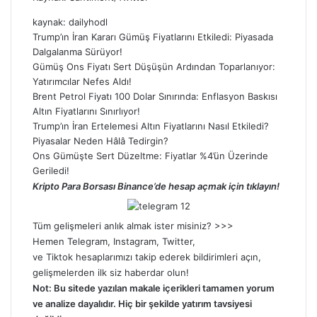
kaynak:
dailyhodl
Trump’ın İran Kararı Gümüş Fiyatlarını Etkiledi: Piyasada
Dalgalanma Sürüyor!
Gümüş Ons Fiyatı Sert Düşüşün Ardından Toparlanıyor:
Yatırımcılar Nefes Aldı!
Brent Petrol Fiyatı 100 Dolar Sınırında: Enflasyon Baskısı
Altın Fiyatlarını Sınırlıyor!
Trump’ın İran Ertelemesi Altın Fiyatlarını Nasıl Etkiledi?
Piyasalar Neden Hâlâ Tedirgin?
Ons Gümüşte Sert Düzeltme: Fiyatlar %4’ün Üzerinde
Geriledi!
Kripto Para Borsası Binance’de hesap açmak için tıklayın!
Tüm gelişmeleri anlık almak ister misiniz? >>>
Hemen
Telegram
,
Instagram
,
Twitter
,
ve
Tiktok
hesaplarımızı takip ederek bildirimleri açın,
gelişmelerden ilk siz haberdar olun!
Not: Bu sitede yazılan makale içerikleri tamamen yorum
ve analize dayalıdır. Hiç bir şekilde yatırım tavsiyesi