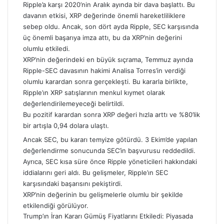
Ripple’a karşı 2020’nin Aralık ayında bir dava başlattı. Bu
davanın etkisi, XRP değerinde önemli hareketliliklere
sebep oldu. Ancak, son dört ayda Ripple, SEC karşısında
üç önemli başarıya imza attı, bu da XRP’nin değerini
olumlu etkiledi.
XRP’nin değerindeki en büyük sıçrama, Temmuz ayında
Ripple-SEC davasının hakimi Analisa Torres’in verdiği
olumlu karardan sonra gerçekleşti. Bu kararla birlikte,
Ripple’ın XRP satışlarının menkul kıymet olarak
değerlendirilemeyeceği belirtildi.
Bu pozitif karardan sonra XRP değeri hızla arttı ve %80’lik
bir artışla 0,94 dolara ulaştı.
Ancak SEC, bu kararı temyize götürdü. 3 Ekim’de yapılan
değerlendirme sonucunda SEC’in başvurusu reddedildi.
Ayrıca, SEC kısa süre önce Ripple yöneticileri hakkındaki
iddialarını geri aldı. Bu gelişmeler, Ripple’ın SEC
karşısındaki başarısını pekiştirdi.
XRP’nin değerinin bu gelişmelerle olumlu bir şekilde
etkilendiği görülüyor.
Trump’ın İran Kararı Gümüş Fiyatlarını Etkiledi: Piyasada