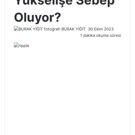
Yükselişe Sebep
Oluyor?
Bir
BURAK YİĞİT
30 Ekim 2023
e-
1 dakika okuma süresi
posta
göndermek