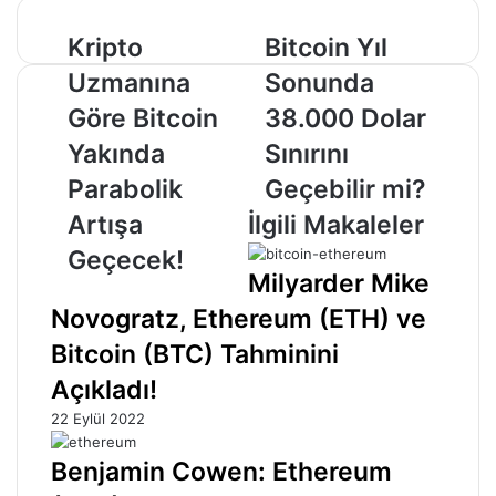
Kripto
Bitcoin
Kripto
Bitcoin Yıl
Uzmanına
Yıl
Uzmanına
Sonunda
Göre
Sonunda
Bitcoin
38.000
Göre Bitcoin
38.000 Dolar
Yakında
Dolar
Yakında
Sınırını
Parabolik
Sınırını
Artışa
Geçebilir
Parabolik
Geçebilir mi?
Geçecek!
mi?
Artışa
İlgili Makaleler
Geçecek!
Milyarder Mike
Novogratz, Ethereum (ETH) ve
Bitcoin (BTC) Tahminini
Açıkladı!
22 Eylül 2022
Benjamin Cowen: Ethereum