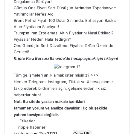
Dalgalanma Sürüyor!
Gümüş Ons Fiyatı Sert Düşüşün Ardından Toparlanıyor:
Yatırımcılar Nefes Aldı!
Brent Petrol Fiyatı 100 Dolar Sınırında: Enflasyon Baskısı
Altın Fiyatlarını Sınırlıyor!
Trump’ın İran Ertelemesi Altın Fiyatlarını Nasıl Etkiledi?
Piyasalar Neden Hâlâ Tedirgin?
Ons Gümüşte Sert Düzeltme: Fiyatlar %4’ün Üzerinde
Geriledi!
Kripto Para Borsası Binance’de hesap açmak için tıklayın!
Tüm gelişmeleri anlık almak ister misiniz? >>>
Hemen
Telegram
,
Instagram
,
Tiktok
ve
X
hesaplarımızı
takip ederek bildirimleri açın, gelişmelerden ilk siz
haberdar olun!
Not: Bu sitede yazılan makale içerikleri
tamamen
yorum
ve analize dayalıdır. Hiç bir şekilde
yatırım tavsiyesi değildir.
Etiketler
ripple haberleri
Copy URL