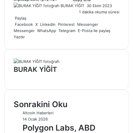
Bir
BURAK YİĞİT
30 Ekim 2023
e-
1 dakika okuma süresi
posta
Paylaş
göndermek
Facebook
X
LinkedIn
Pinterest
Messenger
Messenger
WhatsApp
Telegram
E-Posta ile paylaş
Yazdır
BURAK YİĞİT
Web
sitesi
Sonrakini Oku
Altcoin Haberleri
14 Ocak 2026
Polygon Labs, ABD