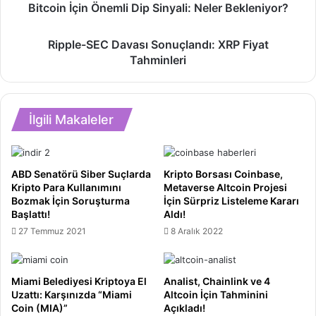
Bitcoin İçin Önemli Dip Sinyali: Neler Bekleniyor?
İçin
Önemli
Ripple-
Ripple-SEC Davası Sonuçlandı: XRP Fiyat
Dip
SEC
Sinyali:
Tahminleri
Davası
Neler
Sonuçlandı:
Bekleniyor?
XRP
Fiyat
İlgili Makaleler
Tahminleri
ABD Senatörü Siber Suçlarda
Kripto Borsası Coinbase,
Kripto Para Kullanımını
Metaverse Altcoin Projesi
Bozmak İçin Soruşturma
İçin Sürpriz Listeleme Kararı
Başlattı!
Aldı!
27 Temmuz 2021
8 Aralık 2022
Miami Belediyesi Kriptoya El
Analist, Chainlink ve 4
Uzattı: Karşınızda “Miami
Altcoin İçin Tahminini
Coin (MIA)”
Açıkladı!