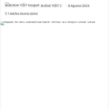
Bir
BURAK YİĞİT
8 Ağustos 2024
e-
1 dakika okuma süresi
posta
göndermek