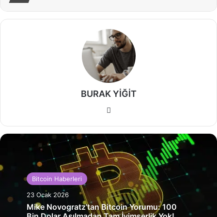
BURAK YİĞİT
Web
sitesi
Bitcoin Haberleri
23 Ocak 2026
Mike Novogratz’tan Bitcoin Yorumu: 100
Bin Dolar Aşılmadan Tam İyimserlik Yok!