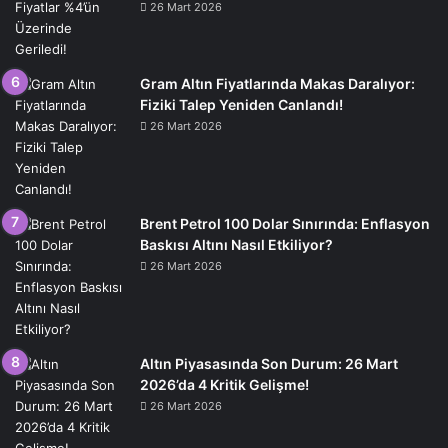
26 Mart 2026
Gram Altın Fiyatlarında Makas Daralıyor:
Fiziki Talep Yeniden Canlandı!
26 Mart 2026
Brent Petrol 100 Dolar Sınırında: Enflasyon
Baskısı Altını Nasıl Etkiliyor?
26 Mart 2026
Altın Piyasasında Son Durum: 26 Mart
2026’da 4 Kritik Gelişme!
26 Mart 2026