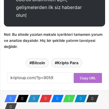
gelişmelerden ilk siz haberdar
olun
!
Not: Bu sitede yazılan makale içerikleri tamamen yorum
ve analize dayalıdır. Hiç bir şekilde yatırım tavsiyesi
değildir
.
Bitcoin
Kripto Para
Copy URL