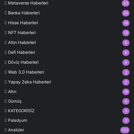
Metaverse Haberleri
33
Banka Haberleri
23
Hisse Haberleri
18
NFT Haberleri
13
Altın Haberleri
9
Defi Haberleri
8
Döviz Haberleri
4
Web 3.0 Haberleri
2
Yapay Zeka Haberleri
2
Altın
19
Gümüş
6
KATEGORİSİZ
5
Paladyum
2
Analizler
722