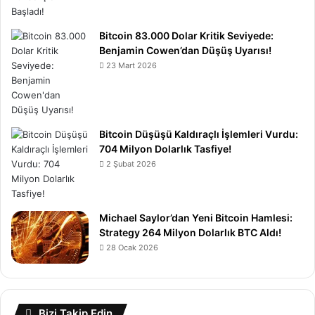
Bitcoin 83.000 Dolar Kritik Seviyede:
Benjamin Cowen’dan Düşüş Uyarısı!
23 Mart 2026
Bitcoin Düşüşü Kaldıraçlı İşlemleri Vurdu:
704 Milyon Dolarlık Tasfiye!
2 Şubat 2026
Michael Saylor’dan Yeni Bitcoin Hamlesi:
Strategy 264 Milyon Dolarlık BTC Aldı!
28 Ocak 2026
Bizi Takip Edin