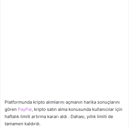
Platformunda kripto alımlarını açmanın harika sonuçlarını
gören
PayPal
, kripto satın alma konusunda kullanıcılar için
haftalık limiti artırma kararı aldı . Dahası, yıllık limiti de
tamamen kaldırdı.