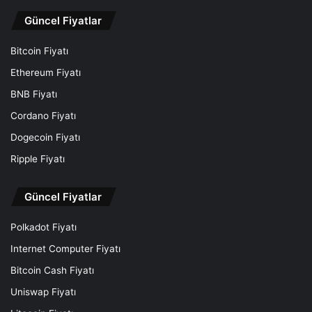
Güncel Fiyatlar
Bitcoin Fiyatı
Ethereum Fiyatı
BNB Fiyatı
Cordano Fiyatı
Dogecoin Fiyatı
Ripple Fiyatı
Güncel Fiyatlar
Polkadot Fiyatı
Internet Computer Fiyatı
Bitcoin Cash Fiyatı
Uniswap Fiyatı