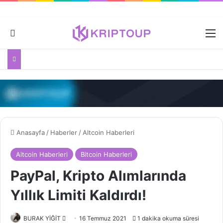
Dış görünümü değiştir
M
Anasayfa
/
Haberler
/
Altcoin Haberleri
Altcoin Haberleri
Bitcoin Haberleri
PayPal, Kripto Alımlarında
Yıllık Limiti Kaldırdı!
Bir
BURAK YİĞİT
16 Temmuz 2021
1 dakika okuma süresi