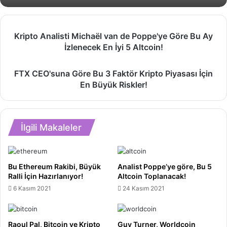
Kripto
Kripto Analisti Michaël van de Poppe'ye Göre Bu Ay
Analisti
İzlenecek En İyi 5 Altcoin!
Michaël
van
FTX
de
FTX CEO'suna Göre Bu 3 Faktör Kripto Piyasası İçin
CEO'suna
Poppe'ye
En Büyük Riskler!
Göre
Göre
Bu
Bu
3
Ay
Faktör
İzlenecek
İlgili Makaleler
Kripto
En
Piyasası
İyi
İçin
5
En
Bu Ethereum Rakibi, Büyük
Analist Poppe’ye göre, Bu 5
Altcoin!
Büyük
Ralli İçin Hazırlanıyor!
Altcoin Toplanacak!
Riskler!
6 Kasım 2021
24 Kasım 2021
Raoul Pal, Bitcoin ve Kripto
Guy Turner, Worldcoin