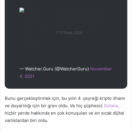
Coinbase Listelemesi
Raydium (RAY) Fiyatını
Harekete Geçirdi!
17 Ocak 2026
— Watcher.Guru (@WatcherGuru)
November
4, 2021
Bunu gerçekleştirmek için, bu yılın 4. çeyreği kripto ilhamı
ve duyarlılığı için bir grev oldu. Ve hiç şüphesiz
Solana,
hiçbir yerde hakkında en çok konuşulan ve en sıcak dijital
varlıklardan biri oldu.