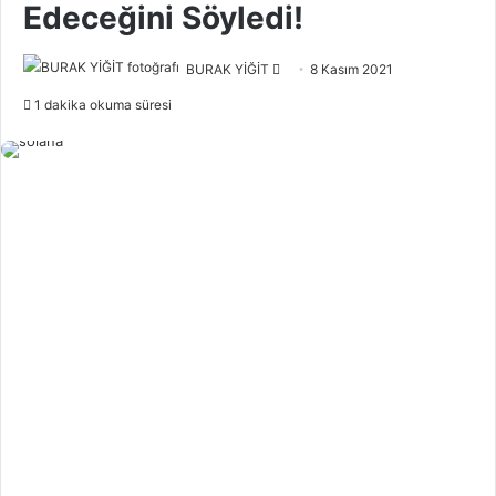
Edeceğini Söyledi!
Bir
BURAK YİĞİT
8 Kasım 2021
e-
1 dakika okuma süresi
posta
göndermek