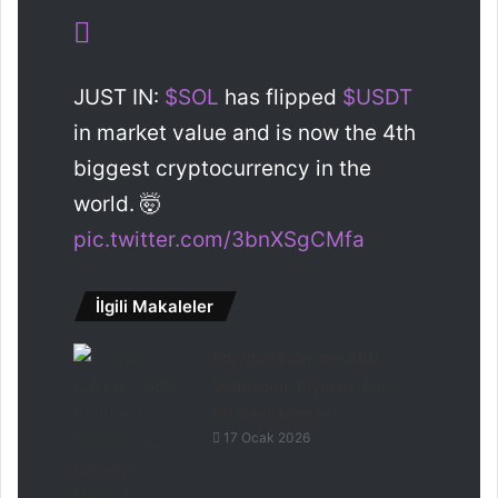
JUST IN:
$SOL
has flipped
$USDT
in market value and is now the 4th
biggest cryptocurrency in the
world. 🤯
pic.twitter.com/3bnXSgCMfa
İlgili Makaleler
Polygon Labs’ten ABD
Stablecoin Piyasası İçin
Stratejik Hamle!
17 Ocak 2026