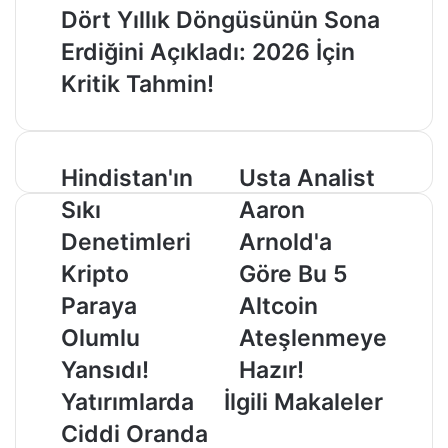
Dört Yıllık Döngüsünün Sona
Erdiğini Açıkladı: 2026 İçin
Kritik Tahmin!
Hindistan'ın
Usta
Hindistan'ın
Usta Analist
Sıkı
Analist
Sıkı
Aaron
Denetimleri
Aaron
Kripto
Arnold'a
Denetimleri
Arnold'a
Paraya
Göre
Kripto
Göre Bu 5
Olumlu
Bu
Yansıdı!
5
Paraya
Altcoin
Yatırımlarda
Altcoin
Olumlu
Ateşlenmeye
Ciddi
Ateşlenmeye
Oranda
Hazır!
Yansıdı!
Hazır!
Artış
Yatırımlarda
İlgili Makaleler
Yaşandı!
Ciddi Oranda