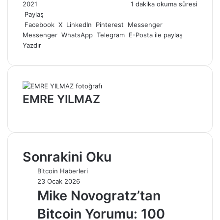
e-
2021
1 dakika okuma süresi
posta
Paylaş
göndermek
Facebook
X
LinkedIn
Pinterest
Messenger
Messenger
WhatsApp
Telegram
E-Posta ile paylaş
Yazdır
EMRE YILMAZ
Web
sitesi
Sonrakini Oku
Bitcoin Haberleri
23 Ocak 2026
Mike Novogratz’tan
Bitcoin Yorumu: 100