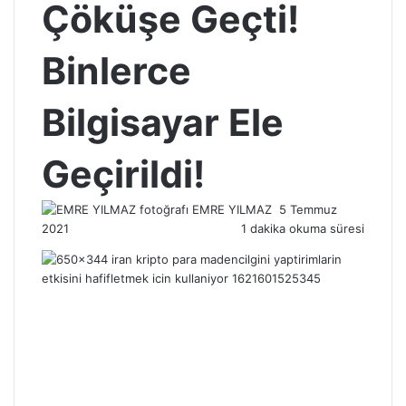
Çöküşe Geçti!
Binlerce
Bilgisayar Ele
Geçirildi!
Bir
EMRE YILMAZ
5 Temmuz
e-
2021
1 dakika okuma süresi
posta
göndermek