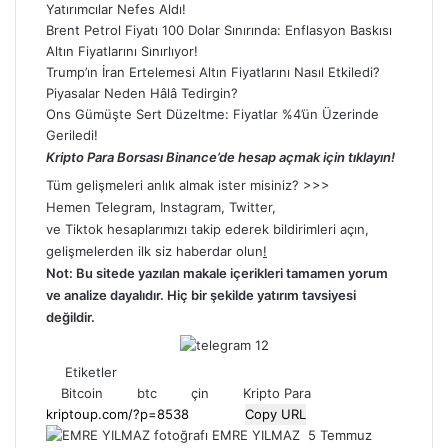
Yatırımcılar Nefes Aldı!
Brent Petrol Fiyatı 100 Dolar Sınırında: Enflasyon Baskısı
Altın Fiyatlarını Sınırlıyor!
Trump’ın İran Ertelemesi Altın Fiyatlarını Nasıl Etkiledi?
Piyasalar Neden Hâlâ Tedirgin?
Ons Gümüşte Sert Düzeltme: Fiyatlar %4’ün Üzerinde
Geriledi!
Kripto Para Borsası Binance’de hesap açmak için tıklayın!
Tüm gelişmeleri anlık almak ister misiniz? >>>
Hemen
Telegram
,
Instagram
,
Twitter
,
ve
Tiktok
hesaplarımızı takip ederek bildirimleri açın,
gelişmelerden ilk siz haberdar olun
!
Not: Bu sitede yazılan makale içerikleri tamamen yorum
ve analize dayalıdır. Hiç bir şekilde yatırım tavsiyesi
değildir.
Etiketler
Bitcoin
btc
çin
Kripto Para
Copy URL
Bir
EMRE YILMAZ
5 Temmuz