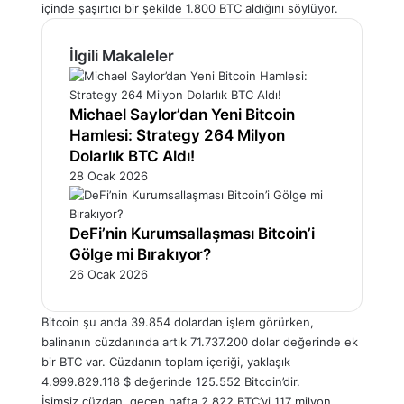
içinde şaşırtıcı bir şekilde 1.800 BTC aldığını söylüyor.
İlgili Makaleler
Michael Saylor’dan Yeni Bitcoin
Hamlesi: Strategy 264 Milyon
Dolarlık BTC Aldı!
28 Ocak 2026
DeFi’nin Kurumsallaşması Bitcoin’i
Gölge mi Bırakıyor?
26 Ocak 2026
Bitcoin
şu anda 39.854 dolardan işlem görürken,
balinanın cüzdanında artık 71.737.200 dolar değerinde ek
bir
BTC
var. Cüzdanın toplam içeriği, yaklaşık
4.999.829.118 $ değerinde 125.552
Bitcoin’dir
.
İsimsiz cüzdan, geçen hafta 2,822
BTC’yi
117 milyon