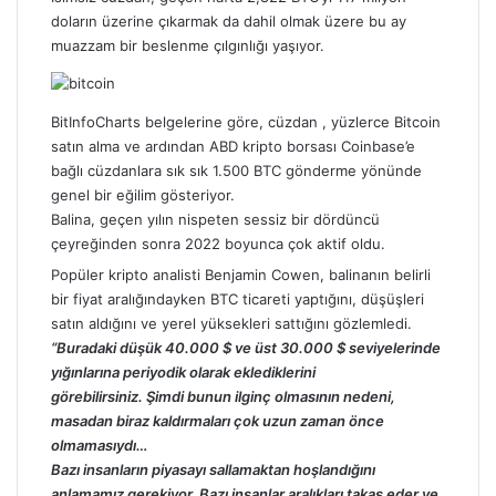
doların üzerine çıkarmak da dahil olmak üzere bu ay
muazzam bir beslenme çılgınlığı yaşıyor.
BitInfoCharts belgelerine göre, cüzdan , yüzlerce Bitcoin
satın alma ve ardından ABD kripto borsası Coinbase’e
bağlı cüzdanlara sık sık 1.500
BTC
gönderme yönünde
genel bir eğilim gösteriyor.
Balina, geçen yılın nispeten sessiz bir dördüncü
çeyreğinden sonra 2022 boyunca çok aktif oldu.
Popüler kripto analisti Benjamin Cowen, balinanın belirli
bir fiyat aralığındayken BTC ticareti yaptığını, düşüşleri
satın aldığını ve yerel yüksekleri sattığını gözlemledi.
“Buradaki düşük 40.000 $ ve üst 30.000 $ seviyelerinde
yığınlarına periyodik olarak eklediklerini
görebilirsiniz. Şimdi bunun ilginç olmasının nedeni,
masadan biraz kaldırmaları çok uzun zaman önce
olmamasıydı…
Bazı insanların piyasayı sallamaktan hoşlandığını
anlamamız gerekiyor. Bazı insanlar aralıkları takas eder ve