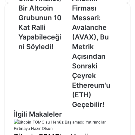
Analist,
Firması
Bir Altcoin
Firması
Bir
Messari:
Altcoin
Avalanche
Grubunun 10
Messari:
Grubunun
(AVAX),
Kat Ralli
Avalanche
10
Bu
Kat
Metrik
Yapabileceği
(AVAX), Bu
Ralli
Açısından
ni Söyledi!
Metrik
Yapabileceğini
Sonraki
Söyledi!
Çeyrek
Açısından
Ethereum'u
Sonraki
(ETH)
Geçebilir!
Çeyrek
Ethereum'u
(ETH)
Geçebilir!
İlgili Makaleler