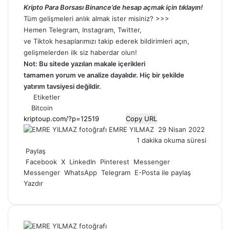
Kripto Para Borsası Binance’de hesap açmak için tıklayın!
Tüm gelişmeleri anlık almak ister misiniz? >>>
Hemen
Telegram
,
Instagram
,
Twitter
,
ve
Tiktok
hesaplarımızı takip ederek bildirimleri açın,
gelişmelerden ilk siz haberdar olun!
Not: Bu sitede yazılan makale içerikleri
tamamen
yorum
ve analize dayalıdır. Hiç bir şekilde
yatırım tavsiyesi değildir.
Etiketler
Bitcoin
Copy URL
Bir
EMRE YILMAZ
29 Nisan 2022
e-
1 dakika okuma süresi
posta
Paylaş
göndermek
Facebook
X
LinkedIn
Pinterest
Messenger
Messenger
WhatsApp
Telegram
E-Posta ile paylaş
Yazdır