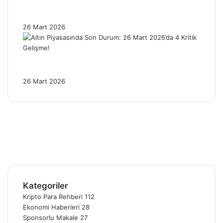
Brent Petrol 100 Dolar Sınırında: Enflasyon
Baskısı Altını Nasıl Etkiliyor?
26 Mart 2026
Altın Piyasasında Son Durum: 26 Mart
2026’da 4 Kritik Gelişme!
26 Mart 2026
Facebook
X
Pinterest
YouTube
Instagram
Telegram
Kategoriler
Kripto Para Rehberi
112
Ekonomi Haberleri
28
Sponsorlu Makale
27