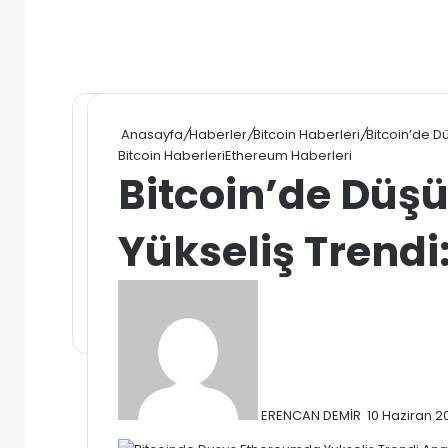
Anasayfa
/
Haberler
/
Bitcoin Haberleri
/
Bitcoin’de D
Bitcoin Haberleri
Ethereum Haberleri
Bitcoin’de Düş
Yükseliş Trendi:
Bir
e-
posta
göndermek
ERENCAN DEMİR
10 Haziran 2