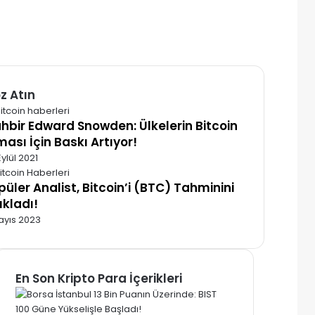
z Atın
alı
hbir Edward Snowden: Ülkelerin Bitcoin
ması İçin Baskı Artıyor!
ylül 2021
püler Analist, Bitcoin’i (BTC) Tahminini
ıkladı!
ayıs 2023
En Son Kripto Para İçerikleri