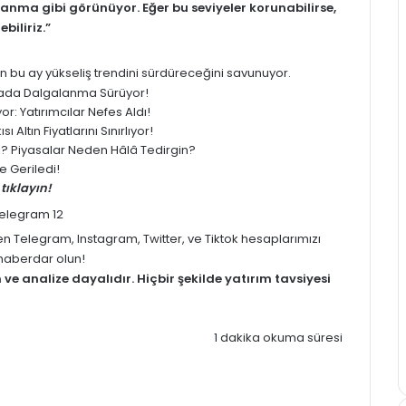
nma gibi görünüyor. Eğer bu seviyeler korunabilirse,
biliriz.”
bu ay yükseliş trendini sürdüreceğini savunuyor.
yasada Dalgalanma Sürüyor!
: Yatırımcılar Nefes Aldı!
 Altın Fiyatlarını Sınırlıyor!
ledi? Piyasalar Neden Hâlâ Tedirgin?
 Geriledi!
tıklayın!
men
Telegram
,
Instagram
,
Twitter
, ve
Tiktok
hesaplarımızı
z haberdar olun!
m
ve analize dayalıdır. Hiçbir şekilde yatırım tavsiyesi
1 dakika okuma süresi