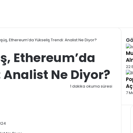
Gö
üşüş, Ethereum’da Yükseliş Trendi: Analist Ne Diyor?
Kap
üş, Ethereum’da
Mu
Al
22 E
 Analist Ne Diyor?
Po
Aç
1 dakika okuma süresi
7 M
024