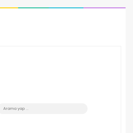
 görünümü değiştir
Arama
yap
...