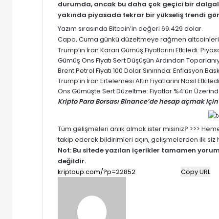
durumda, ancak bu daha çok geçici bir dalgala
yakında piyasada tekrar bir yükseliş trendi göre
Yazım sırasında Bitcoin’in değeri 69.429 dolar.
Capo, Cuma günkü düzeltmeye rağmen altcoinlerin 
Trump’ın İran Kararı Gümüş Fiyatlarını Etkiledi: Pi
Gümüş Ons Fiyatı Sert Düşüşün Ardından Toparlanıyor
Brent Petrol Fiyatı 100 Dolar Sınırında: Enflasyon Baskısı
Trump’ın İran Ertelemesi Altın Fiyatlarını Nasıl Etki
Ons Gümüşte Sert Düzeltme: Fiyatlar %4’ün Üzerinde
Kripto Para Borsası Binance’de hesap açmak için 
Tüm gelişmeleri anlık almak ister misiniz? >>> He
takip ederek bildirimleri açın, gelişmelerden ilk si
Not: Bu sitede yazılan içerikler tamamen
yoru
değildir.
Copy URL
Bir
e-
posta
göndermek