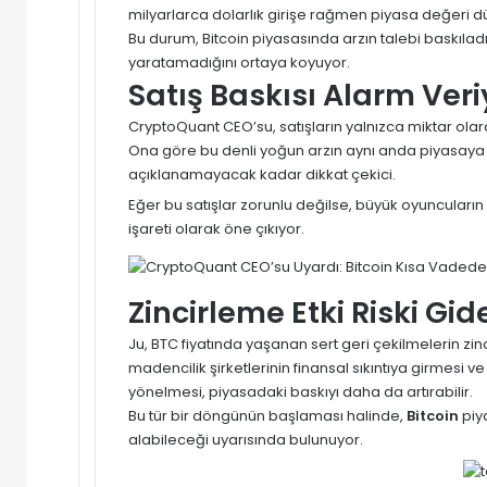
milyarlarca dolarlık girişe rağmen piyasa değeri d
Bu durum, Bitcoin piyasasında arzın talebi baskıladı
yaratamadığını ortaya koyuyor.
Satış Baskısı Alarm Veri
CryptoQuant CEO’su, satışların yalnızca miktar olara
Ona göre bu denli yoğun arzın aynı anda piyasaya 
açıklanamayacak kadar dikkat çekici.
Eğer bu satışlar zorunlu değilse, büyük oyuncuları
işareti olarak öne çıkıyor.
Zincirleme Etki Riski Gi
Ju, BTC fiyatında yaşanan sert geri çekilmelerin zin
madencilik şirketlerinin finansal sıkıntıya girmesi ve 
yönelmesi, piyasadaki baskıyı daha da artırabilir.
Bu tür bir döngünün başlaması halinde,
Bitcoin
piy
alabileceği uyarısında bulunuyor.