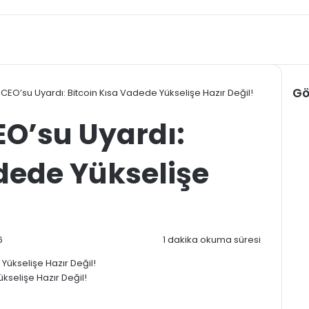
Gö
EO’su Uyardı: Bitcoin Kısa Vadede Yükselişe Hazır Değil!
Kap
O’su Uyardı:
dede Yükselişe
6
1 dakika okuma süresi
kselişe Hazır Değil!