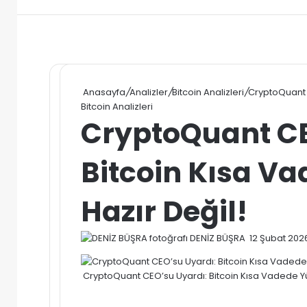
Anasayfa
/
Analizler
/
Bitcoin Analizleri
/
CryptoQuant C
Bitcoin Analizleri
CryptoQuant CE
Bitcoin Kısa Va
Hazır Değil!
Bir
DENİZ BÜŞRA
12 Şubat 202
e-
posta
CryptoQuant CEO’su Uyardı: Bitcoin Kısa Vadede Yü
göndermek