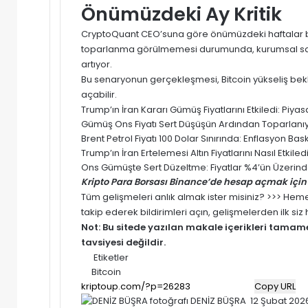
Önümüzdeki Ay Kritik
CryptoQuant CEO’suna göre önümüzdeki haftalar beli
toparlanma görülmemesi durumunda, kurumsal satışl
artıyor.
Bu senaryonun gerçekleşmesi, Bitcoin yükseliş bek
açabilir.
Trump’ın İran Kararı Gümüş Fiyatlarını Etkiledi: Pi
Gümüş Ons Fiyatı Sert Düşüşün Ardından Toparlanıyor
Brent Petrol Fiyatı 100 Dolar Sınırında: Enflasyon Baskısı
Trump’ın İran Ertelemesi Altın Fiyatlarını Nasıl Etki
Ons Gümüşte Sert Düzeltme: Fiyatlar %4’ün Üzerinde
Kripto Para Borsası Binance’de hesap açmak için 
Tüm gelişmeleri anlık almak ister misiniz? >>> He
takip ederek bildirimleri açın, gelişmelerden ilk si
Not: Bu sitede yazılan makale içerikleri tama
tavsiyesi değildir.
Etiketler
Bitcoin
Copy URL
Bir
DENİZ BÜŞRA
12 Şubat 202