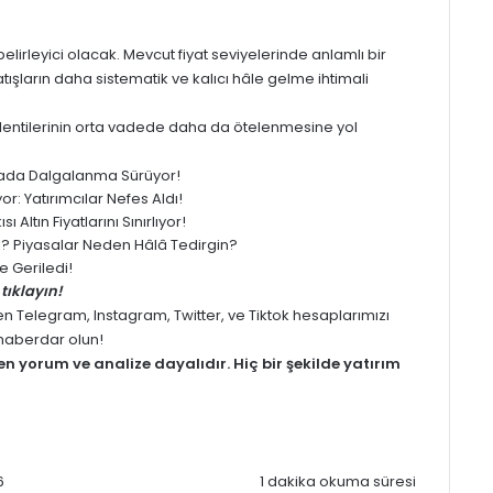
rleyici olacak. Mevcut fiyat seviyelerinde anlamlı bir
arın daha sistematik ve kalıcı hâle gelme ihtimali
lentilerinin orta vadede daha da ötelenmesine yol
yasada Dalgalanma Sürüyor!
: Yatırımcılar Nefes Aldı!
 Altın Fiyatlarını Sınırlıyor!
ledi? Piyasalar Neden Hâlâ Tedirgin?
 Geriledi!
tıklayın!
men
Telegram
,
Instagram
,
Twitter
, ve
Tiktok
hesaplarımızı
z haberdar olun!
men
yorum
ve analize dayalıdır. Hiç bir şekilde yatırım
6
1 dakika okuma süresi