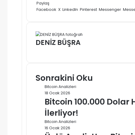
e-
Paylaş
posta
Facebook
X
LinkedIn
Pinterest
Messenger
Mess
göndermek
DENİZ BÜŞRA
Web
sitesi
Sonrakini Oku
Bitcoin Analizleri
18 Ocak 2026
Bitcoin 100.000 Dolar
İlerliyor!
Bitcoin Analizleri
16 Ocak 2026