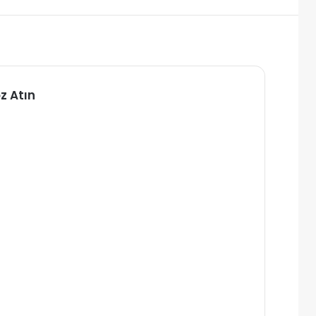
z Atın
alı