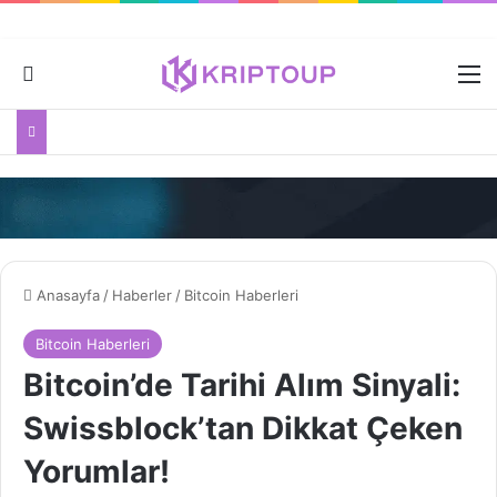
Dış görünümü değiştir
M
Anasayfa
/
Haberler
/
Bitcoin Haberleri
Bitcoin Haberleri
Bitcoin’de Tarihi Alım Sinyali:
Swissblock’tan Dikkat Çeken
Yorumlar!