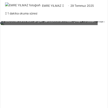
Bir
EMRE YILMAZ
29 Temmuz 2025
e-
1 dakika okuma süresi
posta
Bitcoin’de Tarihi Alım Sinyali: Swissblock’tan Dikkat Çeken Yorumlar!
göndermek