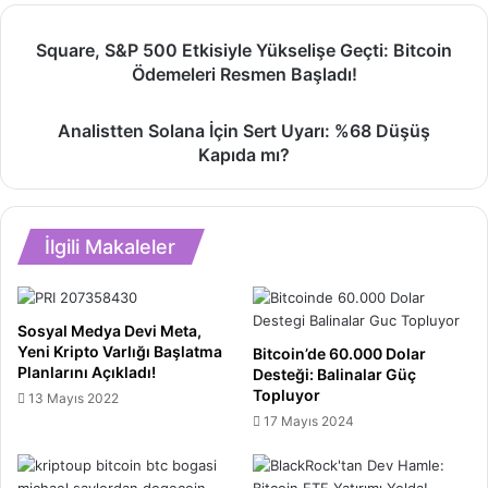
Square,
Square, S&P 500 Etkisiyle Yükselişe Geçti: Bitcoin
S&P
Ödemeleri Resmen Başladı!
500
Etkisiyle
Analistten
Yükselişe
Analistten Solana İçin Sert Uyarı: %68 Düşüş
Solana
Geçti:
Kapıda mı?
İçin
Bitcoin
Sert
Ödemeleri
Uyarı:
Resmen
%68
Başladı!
İlgili Makaleler
Düşüş
Kapıda
mı?
Sosyal Medya Devi Meta,
Yeni Kripto Varlığı Başlatma
Bitcoin’de 60.000 Dolar
Planlarını Açıkladı!
Desteği: Balinalar Güç
Topluyor
13 Mayıs 2022
17 Mayıs 2024