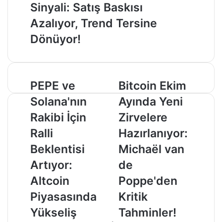
Sinyali: Satış Baskısı
Azalıyor, Trend Tersine
Dönüyor!
PEPE
Bitcoin
PEPE ve
Bitcoin Ekim
ve
Ekim
Solana'nın
Ayında Yeni
Solana'nın
Ayında
Rakibi
Yeni
Rakibi İçin
Zirvelere
İçin
Zirvelere
Ralli
Hazırlanıyor:
Ralli
Hazırlanıyor:
Beklentisi
Michaël
Beklentisi
Michaël van
Artıyor:
van
Artıyor:
de
Altcoin
de
Piyasasında
Poppe'den
Altcoin
Poppe'den
Yükseliş
Kritik
Piyasasında
Kritik
Zamanı!
Tahminler!
Yükseliş
Tahminler!