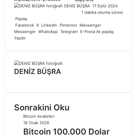
Bir
DENİZ BÜŞRA
17 Eylül 2024
e-
1 dakika okuma süresi
posta
Paylaş
göndermek
Facebook
X
LinkedIn
Pinterest
Messenger
Messenger
WhatsApp
Telegram
E-Posta ile paylaş
Yazdır
DENİZ BÜŞRA
Web
sitesi
Sonrakini Oku
Bitcoin Analizleri
18 Ocak 2026
Bitcoin 100.000 Dolar