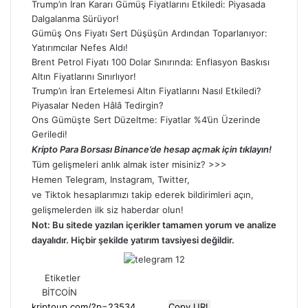
Trump’ın İran Kararı Gümüş Fiyatlarını Etkiledi: Piyasada
Dalgalanma Sürüyor!
Gümüş Ons Fiyatı Sert Düşüşün Ardından Toparlanıyor:
Yatırımcılar Nefes Aldı!
Brent Petrol Fiyatı 100 Dolar Sınırında: Enflasyon Baskısı
Altın Fiyatlarını Sınırlıyor!
Trump’ın İran Ertelemesi Altın Fiyatlarını Nasıl Etkiledi?
Piyasalar Neden Hâlâ Tedirgin?
Ons Gümüşte Sert Düzeltme: Fiyatlar %4’ün Üzerinde
Geriledi!
Kripto Para Borsası Binance’de hesap açmak için tıklayın!
Tüm gelişmeleri anlık almak ister misiniz? >>>
Hemen
Telegram
,
Instagram
,
Twitter
,
ve
Tiktok
hesaplarımızı takip ederek bildirimleri açın,
gelişmelerden ilk siz haberdar olun!
Not: Bu sitede yazılan içerikler tamamen
yorum
ve analize
dayalıdır. Hiçbir şekilde yatırım tavsiyesi değildir.
Etiketler
BİTCOİN
Copy URL