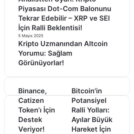
Piyasası Dot-Com Balonunu
Tekrar Edebilir – XRP ve SEI
İçin Ralli Beklentisi!
5 Mayıs 2025
Kripto Uzmanından Altcoin
Yorumu: Sağlam
Görünüyorlar!
Binance,
Bitcoin'in
Binance,
Bitcoin'in
Catizen
Potansiyel
Catizen
Potansiyel
Token’ı
Ralli
İçin
Yolları:
Token’ı İçin
Ralli Yolları:
Destek
Ayılar
Destek
Ayılar Büyük
Veriyor!
Büyük
Hareket
Veriyor!
Hareket İçin
İçin