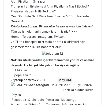
Altın Fiyatlarını Sınırlıyor!
Trump’ın İran Ertelemesi Altın Fiyatlarını Nasıl Etkiledi?
Piyasalar Neden Hâlâ Tedirgin?
Ons Gümüşte Sert Düzeltme: Fiyatlar %4’ün Üzerinde
Geriledi!
Kripto Para Borsası Binance’de hesap açmak için tıklayın!
Tüm gelişmeleri anlık almak ister misiniz? >>>
Hemen
Telegram
,
Instagram
,
Twitter
,
ve
Tiktok
hesaplarımızı takip ederek bildirimleri açın,
gelişmelerden ilk siz haberdar olun!
Not: Bu sitede yazılan içerikler tamamen
yorum
ve analize
dayalıdır. Hiçbir şekilde yatırım tavsiyesi değildir.
Etiketler
pepe analiz
Copy URL
Bir
EMRE YILMAZ
16 Eylül 2024
e-
1 dakika okuma süresi
posta
Paylaş
göndermek
Facebook
X
LinkedIn
Pinterest
Messenger
Messenger
WhatsApp
Telegram
E-Posta ile paylaş