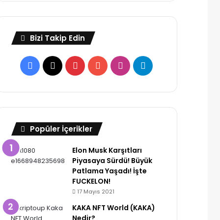
Bizi Takip Edin
Facebook
X
Pinterest
YouTube
Instagram
Telegram
Popüler İçerikler
Elon Musk Karşıtları
Piyasaya Sürdü! Büyük
Patlama Yaşadı! İşte
FUCKELON!
17 Mayıs 2021
KAKA NFT World (KAKA)
Nedir?