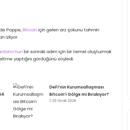
n de Poppe,
Bitcoin
için gelen arz şokunu tahmin
n izliyor.
rdano’nun
bir sonraki adım için bir temel oluşturmak
eltme yaptığını gördüğünü söyledi.
DeFi’nin Kurumsallaşması
64
Bitcoin’i Gölge mi Bırakıyor?
26 Ocak 2026