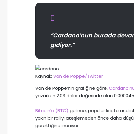
“Cardano’nun burada devam et
gidiyor.”
Kaynak:
Van de Poppe/Twitter
Van de Poppe’nin grafiğine göre,
Cardano’n
yazarken 2.03 dolar değerinde olan 0.000045
Bitcoin’e (BTC)
gelince, popüler kripto analisti
yakın bir ralliyi ateşlemeden önce daha düş
gerektiğine inanıyor.