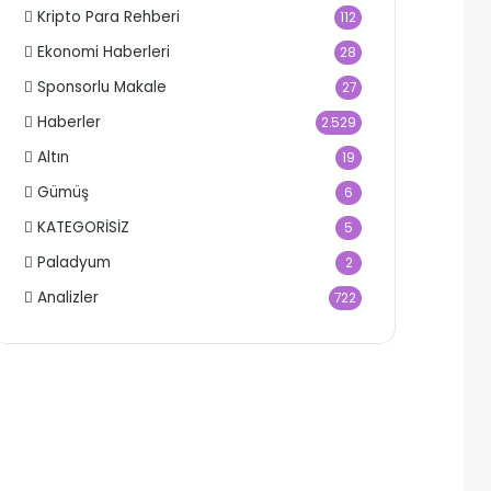
Kripto Para Rehberi
112
Ekonomi Haberleri
28
Sponsorlu Makale
27
Haberler
2.529
Altın
19
Gümüş
6
KATEGORİSİZ
5
Paladyum
2
Analizler
722