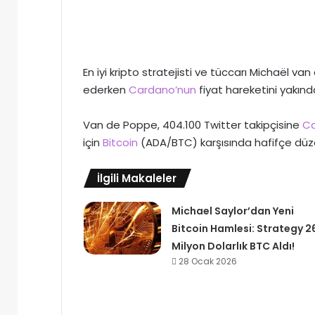
En iyi kripto stratejisti ve tüccarı Michaël va
ederken
Cardano’nun
fiyat hareketini yakında
Van de Poppe, 404.100 Twitter takipçisine
Ca
için
Bitcoin
(ADA/BTC) karşısında hafifçe düz
İlgili Makaleler
Michael Saylor’dan Yeni
Bitcoin Hamlesi: Strategy 2
Milyon Dolarlık BTC Aldı!
28 Ocak 2026