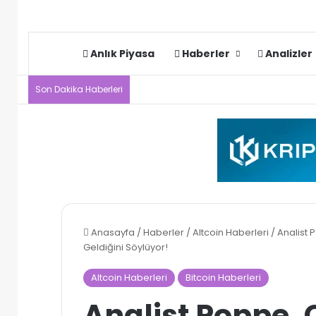
Anlık Piyasa
Haberler
Analizler
Son Dakika Haberleri
Anasayfa
/
Haberler
/
Altcoin Haberleri
/
Analist 
Geldiğini Söylüyor!
Altcoin Haberleri
Bitcoin Haberleri
Analist Poppe,