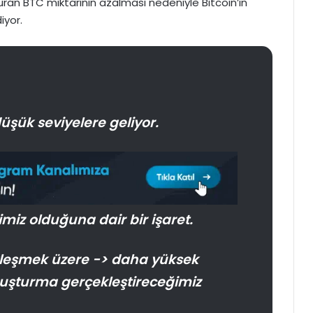
uran BTC miktarının azalması nedeniyle Bitcoin’in
iyor.
düşük seviyelere geliyor.
miz olduğuna dair bir işaret.
kleşmek üzere -> daha yüksek
şuşturma gerçekleştireceğimiz