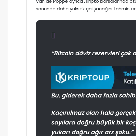
Van de Poppe ayrıca , kripto borsalarında ot
sonunda daha yüksek çalışacağını tahmin ed
“Bitcoin döviz rezervleri çok 
Bu, giderek daha fazla sahibi
Kaçınılmaz olan hala gerçe
sayılara doğru büyük bir ko
yukarı doğru ağır arz şoku.”