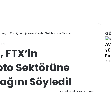
Gö
su, FTX’in Çöküşünün Kripto Sektörüne Yarar
Kap
leri
Av
 FTX’in
Yü
Far
7 E
to Sektörüne
ağını Söyledi!
1 dakika okuma süresi