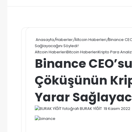
Anasayfa
/
Haberler
/
Altcoin Haberleri
/
Binance CEO’
Sağlayacağını Söyledi!
Altcoin Haberleri
Bitcoin Haberleri
Kripto Para Analiz
Binance CEO’su,
Çöküşünün Krip
Yarar Sağlayac
Bir
BURAK YİĞİT
19 Kasım 2022
e-
posta
göndermek