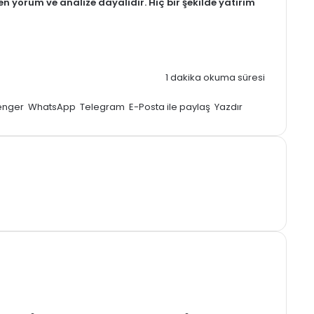
men
yorum
ve analize dayalıdır. Hiç bir şekilde yatırım
1 dakika okuma süresi
enger
WhatsApp
Telegram
E-Posta ile paylaş
Yazdır