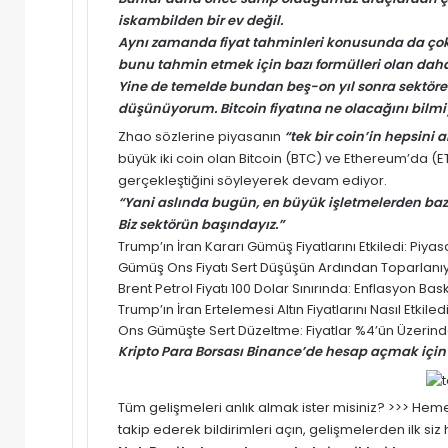
iskambilden bir ev değil.
Aynı zamanda fiyat tahminleri konusunda da çok 
bunu tahmin etmek için bazı formülleri olan dah
Yine de temelde bundan beş-on yıl sonra sektöre
düşünüyorum.
Bitcoin
fiyatına ne olacağını bilmiyo
Zhao sözlerine piyasanın
“tek bir coin’in hepsini
büyük iki coin olan Bitcoin (BTC) ve
Ethereum’da (E
gerçekleştiğini söyleyerek devam ediyor.
“Yani aslında bugün, en büyük işletmelerden bazıla
Biz sektörün başındayız.”
Trump’ın İran Kararı Gümüş Fiyatlarını Etkiledi: Pi
Gümüş Ons Fiyatı Sert Düşüşün Ardından Toparlanıyor
Brent Petrol Fiyatı 100 Dolar Sınırında: Enflasyon Baskısı
Trump’ın İran Ertelemesi Altın Fiyatlarını Nasıl Etki
Ons Gümüşte Sert Düzeltme: Fiyatlar %4’ün Üzerinde
Kripto Para Borsası Binance’de hesap açmak için 
Tüm gelişmeleri anlık almak ister misiniz? >>> He
takip ederek bildirimleri açın, gelişmelerden ilk si