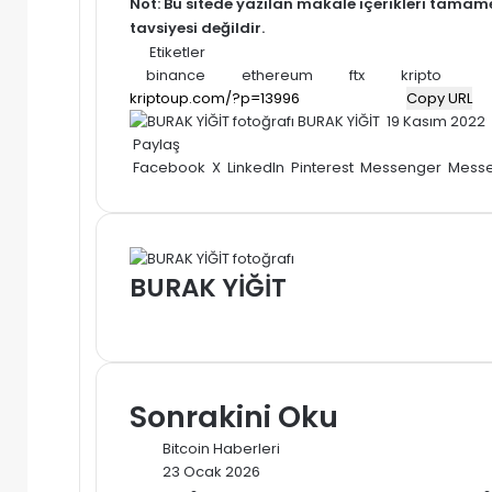
Not: Bu sitede yazılan makale içerikleri tama
tavsiyesi değildir.
Etiketler
binance
ethereum
ftx
kripto
Copy URL
Bir
BURAK YİĞİT
19 Kasım 2022
e-
Paylaş
posta
Facebook
X
LinkedIn
Pinterest
Messenger
Mess
göndermek
BURAK YİĞİT
Web
sitesi
Sonrakini Oku
Bitcoin Haberleri
23 Ocak 2026