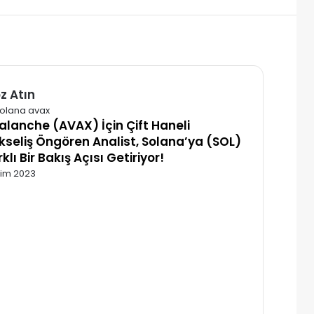
z Atın
alı
alanche (AVAX) İçin Çift Haneli
kseliş Öngören Analist, Solana’ya (SOL)
klı Bir Bakış Açısı Getiriyor!
kim 2023