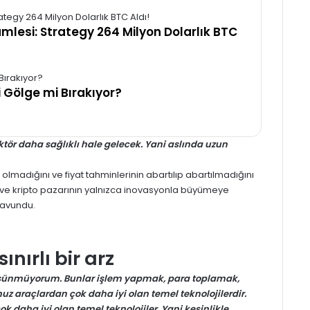
amlesi: Strategy 264 Milyon Dolarlık BTC
i Gölge mi Bırakıyor?
ktör daha sağlıklı hale gelecek. Yani aslında uzun
 olmadığını ve fiyat tahminlerinin abartılıp abartılmadığını
 ve
kripto
pazarının yalnızca inovasyonla büyümeye
savundu.
nırlı bir arz
üşünmüyorum. Bunlar işlem yapmak, para toplamak,
 araçlardan çok daha iyi olan temel teknolojilerdir.
daha iyi olan temel teknolojiler. Yani kesinlikle