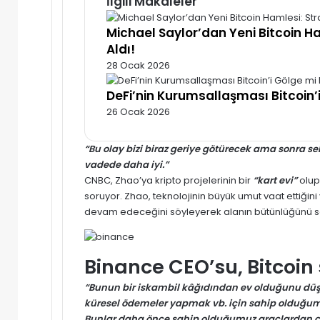
İlgili Makaleler
Michael Saylor’dan Yeni Bitcoin H
Aldı!
28 Ocak 2026
DeFi’nin Kurumsallaşması Bitcoin’
26 Ocak 2026
“Bu olay bizi biraz geriye götürecek ama sonra se
vadede daha iyi.”
CNBC, Zhao’ya kripto projelerinin bir
“kart evi”
olup
soruyor. Zhao, teknolojinin büyük umut vaat ettiğini
devam edeceğini söyleyerek alanın bütünlüğünü 
Binance CEO’su, Bitcoin sı
“Bunun bir iskambil kâğıdından ev olduğunu d
küresel ödemeler yapmak vb. için sahip olduğumuz
Bunlar daha önce sahip olduğumuz araçlardan çok 