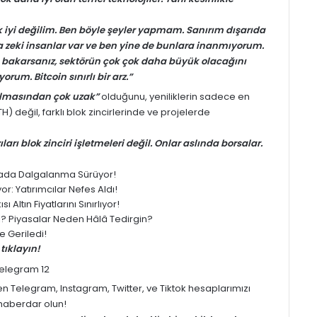
iyi değilim. Ben böyle şeyler yapmam. Sanırım dışarıda
a zeki insanlar var ve ben yine de bunlara inanmıyorum.
 bakarsanız, sektörün çok çok daha büyük olacağını
rum. Bitcoin sınırlı bir arz.”
 almasından çok uzak”
olduğunu, yeniliklerin sadece en
TH)
değil, farklı blok zincirlerinde ve projelerde
rı blok zinciri işletmeleri değil. Onlar aslında borsalar.
yasada Dalgalanma Sürüyor!
: Yatırımcılar Nefes Aldı!
 Altın Fiyatlarını Sınırlıyor!
ledi? Piyasalar Neden Hâlâ Tedirgin?
 Geriledi!
tıklayın!
men
Telegram
,
Instagram
,
Twitter
, ve
Tiktok
hesaplarımızı
z haberdar olun!