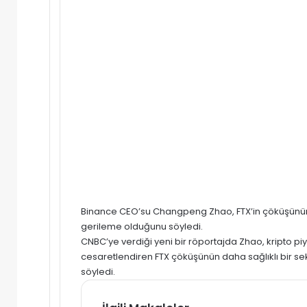
Binance CEO’su Changpeng Zhao,
FTX’in
çöküşün
gerileme olduğunu söyledi.
CNBC’ye verdiği yeni bir röportajda Zhao, kripto pi
cesaretlendiren
FTX
çöküşünün daha sağlıklı bir se
söyledi.