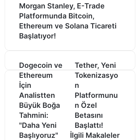
Morgan Stanley, E-Trade
Platformunda Bitcoin,
Ethereum ve Solana Ticareti
Başlatıyor!
Dogecoin
Tether,
Dogecoin ve
Tether, Yeni
ve
Yeni
Ethereum
Tokenizasyo
Ethereum
Tokenizasyon
İçin
Platformunun
İçin
n
Analistten
Özel
Analistten
Platformunu
Büyük
Betasını
Boğa
Başlattı!
Büyük Boğa
n Özel
Tahmini:
Tahmini:
Betasını
"Daha
Yeni
"Daha Yeni
Başlattı!
Başlıyoruz"
Başlıyoruz"
İlgili Makaleler