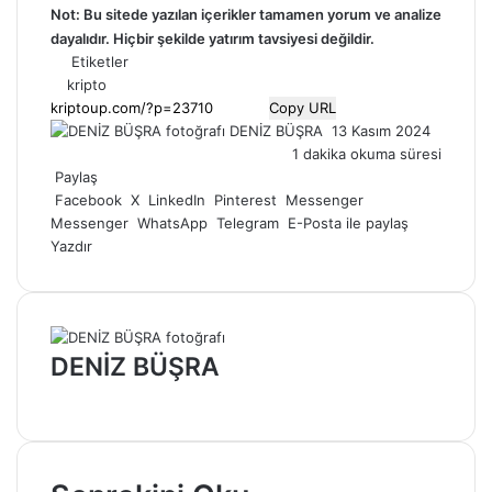
Not: Bu sitede yazılan içerikler tamamen
yorum
ve analize
dayalıdır. Hiçbir şekilde yatırım tavsiyesi değildir.
Etiketler
kripto
Copy URL
Bir
DENİZ BÜŞRA
13 Kasım 2024
e-
1 dakika okuma süresi
posta
Paylaş
göndermek
Facebook
X
LinkedIn
Pinterest
Messenger
Messenger
WhatsApp
Telegram
E-Posta ile paylaş
Yazdır
DENİZ BÜŞRA
Web
sitesi