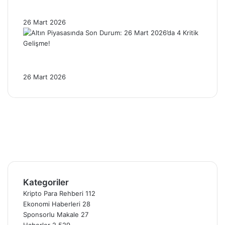
Baskısı Altını Nasıl Etkiliyor?
26 Mart 2026
Altın Piyasasında Son Durum: 26 Mart
2026’da 4 Kritik Gelişme!
26 Mart 2026
Facebook
X
Pinterest
YouTube
Instagram
Telegram
Kategoriler
Kripto Para Rehberi
112
Ekonomi Haberleri
28
Sponsorlu Makale
27
Haberler
2.529