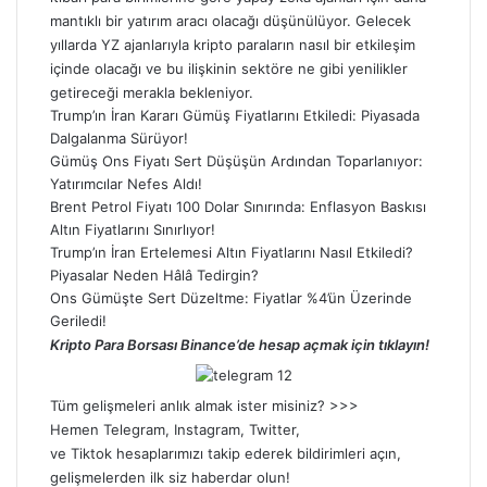
mantıklı bir yatırım aracı olacağı düşünülüyor. Gelecek
yıllarda YZ ajanlarıyla kripto paraların nasıl bir etkileşim
içinde olacağı ve bu ilişkinin sektöre ne gibi yenilikler
getireceği merakla bekleniyor.
Trump’ın İran Kararı Gümüş Fiyatlarını Etkiledi: Piyasada
Dalgalanma Sürüyor!
Gümüş Ons Fiyatı Sert Düşüşün Ardından Toparlanıyor:
Yatırımcılar Nefes Aldı!
Brent Petrol Fiyatı 100 Dolar Sınırında: Enflasyon Baskısı
Altın Fiyatlarını Sınırlıyor!
Trump’ın İran Ertelemesi Altın Fiyatlarını Nasıl Etkiledi?
Piyasalar Neden Hâlâ Tedirgin?
Ons Gümüşte Sert Düzeltme: Fiyatlar %4’ün Üzerinde
Geriledi!
Kripto Para Borsası Binance’de hesap açmak için tıklayın!
Tüm gelişmeleri anlık almak ister misiniz? >>>
Hemen
Telegram
,
Instagram
,
Twitter
,
ve
Tiktok
hesaplarımızı takip ederek bildirimleri açın,
gelişmelerden ilk siz haberdar olun!