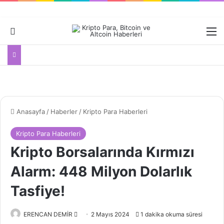
Dış görünümü değiştir
M
Anasayfa
/
Haberler
/
Kripto Para Haberleri
Kripto Para Haberleri
Kripto Borsalarında Kırmızı
Alarm: 448 Milyon Dolarlık
Tasfiye!
Bir
ERENCAN DEMİR
2 Mayıs 2024
1 dakika okuma süresi