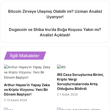
Bitcoin
Bitcoin Zirveye Ulaşmış Olabilir mi? Uzman Analist
Zirveye
Uyarıyor!
Ulaşmış
Olabilir
Dogecoin
mi?
Dogecoin ve Shiba Inu'da Boğa Koşusu Yakın mı?
ve
Uzman
Analist Açıkladı!
Shiba
Analist
Inu'da
Uyarıyor!
Boğa
Koşusu
İlgili Makaleler
Yakın
mı?
Analist
Açıkladı!
IRS Ceza Soruşturma Birimi,
Kripto Vergi
Soruşturmalarında Artış
Arthur Hayes’in Yapay Zeka
Olduğunu Bildirdi
ve Kripto Vizyonu: Yeni Bir
Dönem Başlıyor!
7 Aralık 2023
13 Kasım 2024