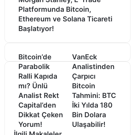
Platformunda Bitcoin,
Ethereum ve Solana Ticareti
Başlatıyor!
Bitcoin’de
VanEck
Bitcoin’de
VanEck
Parabolik
Analistinden
Parabolik
Analistinden
Ralli
Çarpıcı
Kapıda
Bitcoin
Ralli Kapıda
Çarpıcı
mı?
Tahmini:
mı? Ünlü
Bitcoin
Ünlü
BTC
Analist
İki
Analist Rekt
Tahmini: BTC
Rekt
Yılda
Capital’den
İki Yılda 180
Capital’den
180
Dikkat
Bin
Dikkat Çeken
Bin Dolara
Çeken
Dolara
Yorum!
Ulaşabilir!
Yorum!
Ulaşabilir!
İlgili Makaleler