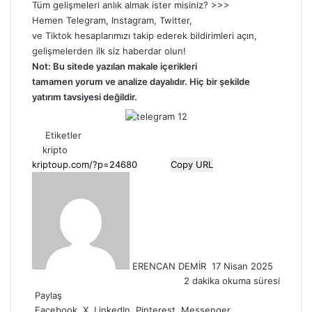
Tüm gelişmeleri anlık almak ister misiniz? >>>
Hemen
Telegram
,
Instagram
,
Twitter
,
ve
Tiktok
hesaplarımızı takip ederek bildirimleri açın,
gelişmelerden ilk siz haberdar olun!
Not: Bu sitede yazılan makale içerikleri
tamamen
yorum
ve analize dayalıdır. Hiç bir şekilde
yatırım tavsiyesi değildir.
Etiketler
kripto
Copy URL
Bir
e-
posta
göndermek
ERENCAN DEMİR
17 Nisan 2025
2 dakika okuma süresi
Paylaş
Facebook
X
LinkedIn
Pinterest
Messenger