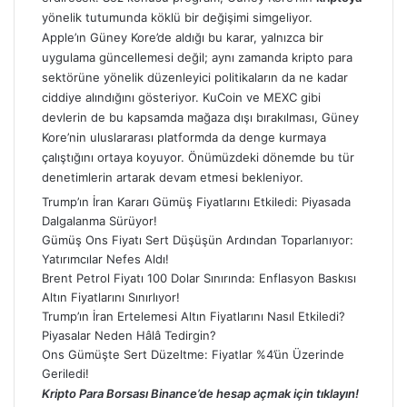
yönelik tutumunda köklü bir değişimi simgeliyor.
Apple’ın Güney Kore’de aldığı bu karar, yalnızca bir
uygulama güncellemesi değil; aynı zamanda kripto para
sektörüne yönelik düzenleyici politikaların da ne kadar
ciddiye alındığını gösteriyor. KuCoin ve MEXC gibi
devlerin de bu kapsamda mağaza dışı bırakılması, Güney
Kore’nin uluslararası platformda da denge kurmaya
çalıştığını ortaya koyuyor. Önümüzdeki dönemde bu tür
denetimlerin artarak devam etmesi bekleniyor.
Trump’ın İran Kararı Gümüş Fiyatlarını Etkiledi: Piyasada
Dalgalanma Sürüyor!
Gümüş Ons Fiyatı Sert Düşüşün Ardından Toparlanıyor:
Yatırımcılar Nefes Aldı!
Brent Petrol Fiyatı 100 Dolar Sınırında: Enflasyon Baskısı
Altın Fiyatlarını Sınırlıyor!
Trump’ın İran Ertelemesi Altın Fiyatlarını Nasıl Etkiledi?
Piyasalar Neden Hâlâ Tedirgin?
Ons Gümüşte Sert Düzeltme: Fiyatlar %4’ün Üzerinde
Geriledi!
Kripto Para Borsası Binance’de hesap açmak için tıklayın!