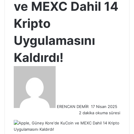
ve MEXC Dahil 14
Kripto
Uygulamasını
Kaldırdı!
Bir
e-
posta
göndermek
ERENCAN DEMİR
17 Nisan 2025
2 dakika okuma süresi