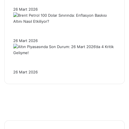
Fiziki Talep Yeniden Canlandı!
26 Mart 2026
Brent Petrol 100 Dolar Sınırında: Enflasyon
Baskısı Altını Nasıl Etkiliyor?
26 Mart 2026
Altın Piyasasında Son Durum: 26 Mart
2026’da 4 Kritik Gelişme!
26 Mart 2026
Facebook
X
Pinterest
YouTube
Instagram
Telegram