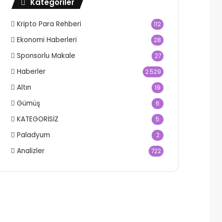
Kategoriler
Kripto Para Rehberi
112
Ekonomi Haberleri
28
Sponsorlu Makale
27
Haberler
2.529
Altın
19
Gümüş
6
KATEGORİSİZ
5
Paladyum
2
Analizler
722