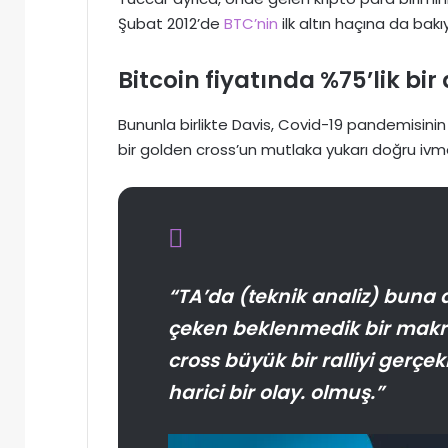
Şubat 2012’de
BTC’nin
ilk altın haçına da bakı
Bitcoin fiyatında %75’lik bi
Bununla birlikte Davis, Covid-19 pandemisini
bir golden cross’un mutlaka yukarı doğru ivme
“TA’da (teknik analiz) buna 
çeken beklenmedik bir makr
cross büyük bir ralliyi gerç
harici bir olay. olmuş.”