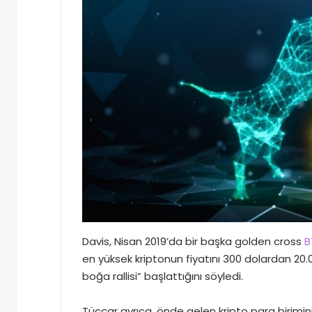
Davis, Nisan 2019’da bir başka golden cross
B
en yüksek kriptonun fiyatını 300 dolardan 20
boğa rallisi” başlattığını söyledi.
Tüccar ayrıca, önde gelen kripto para birimini