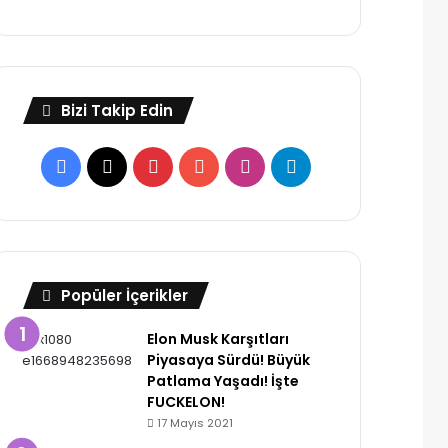
Bizi Takip Edin
Facebook
X
Pinterest
YouTube
Instagram
Telegram
Popüler İçerikler
Elon Musk Karşıtları
Piyasaya Sürdü! Büyük
Patlama Yaşadı! İşte
FUCKELON!
17 Mayıs 2021