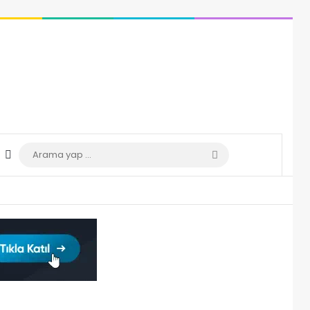
Dış görünümü değiştir
Arama
yap
...