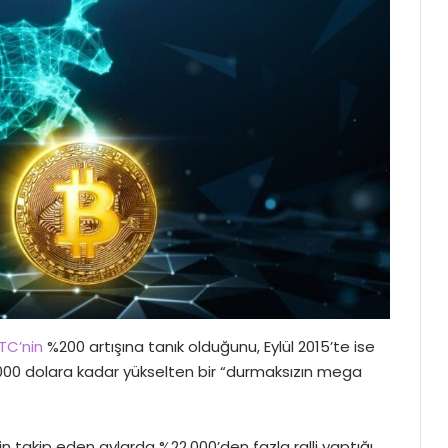
TC’nin
%200 artışına tanık olduğunu, Eylül 2015’te ise
.000 dolara kadar yükselten bir “durmaksızın mega
n takip eden aylarda %22.000’den fazla ralli yaptığı