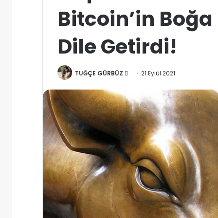
Bitcoin’in Boğa 
Dile Getirdi!
Bir
TUĞÇE GÜRBÜZ
21 Eylül 2021
e-
posta
göndermek