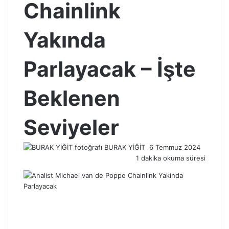
Chainlink
Yakında
Parlayacak – İşte
Beklenen
Seviyeler
Bir
BURAK YİĞİT
6 Temmuz 2024
e-
1 dakika okuma süresi
posta
göndermek