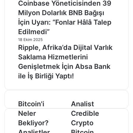
Coinbase Yöneticisinden 39
Milyon Dolarlık BNB Bağışı
İçin Uyarı: “Fonlar Hâlâ Talep
Edilmedi”
18 Ekim 2025
Ripple, Afrika’da Dijital Varlık
Saklama Hizmetlerini
Genişletmek İçin Absa Bank
ile İş Birliği Yaptı!
Bitcoin'i
Analist
Bitcoin'i
Analist
Neler
Credible
Neler
Credible
Bekliyor?
Crypto
Analistler
Bitcoin
Bekliyor?
Crypto
Açıkladı!
Hakkında
Analistler
Bitcoin