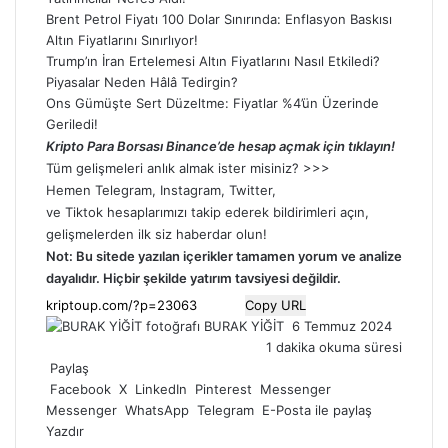
Brent Petrol Fiyatı 100 Dolar Sınırında: Enflasyon Baskısı
Altın Fiyatlarını Sınırlıyor!
Trump’ın İran Ertelemesi Altın Fiyatlarını Nasıl Etkiledi?
Piyasalar Neden Hâlâ Tedirgin?
Ons Gümüşte Sert Düzeltme: Fiyatlar %4’ün Üzerinde
Geriledi!
Kripto Para Borsası Binance’de hesap açmak için tıklayın!
Tüm gelişmeleri anlık almak ister misiniz? >>>
Hemen
Telegram
,
Instagram
,
Twitter
,
ve
Tiktok
hesaplarımızı takip ederek bildirimleri açın,
gelişmelerden ilk siz haberdar olun!
Not: Bu sitede yazılan içerikler tamamen
yorum
ve analize
dayalıdır. Hiçbir şekilde yatırım tavsiyesi değildir.
Copy URL
Bir
BURAK YİĞİT
6 Temmuz 2024
e-
1 dakika okuma süresi
posta
Paylaş
göndermek
Facebook
X
LinkedIn
Pinterest
Messenger
Messenger
WhatsApp
Telegram
E-Posta ile paylaş
Yazdır