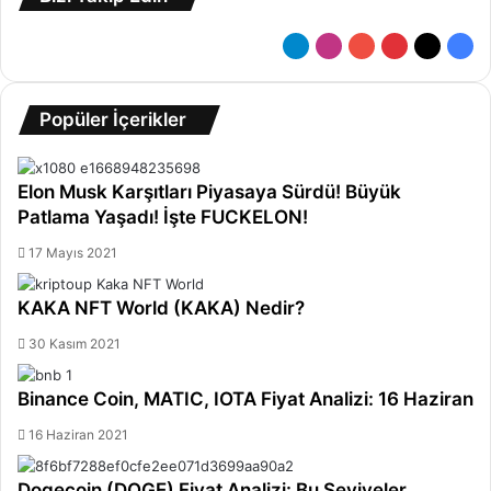
Telegram
Instagram
YouTube
Pinterest
X
Fac
Popüler İçerikler
Elon Musk Karşıtları Piyasaya Sürdü! Büyük
Patlama Yaşadı! İşte FUCKELON!
17 Mayıs 2021
KAKA NFT World (KAKA) Nedir?
30 Kasım 2021
Binance Coin, MATIC, IOTA Fiyat Analizi: 16 Haziran
16 Haziran 2021
Dogecoin (DOGE) Fiyat Analizi: Bu Seviyeler