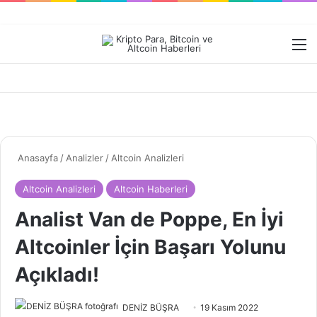
Dış görünümü değiştir
M
Anasayfa
/
Analizler
/
Altcoin Analizleri
Altcoin Analizleri
Altcoin Haberleri
Analist Van de Poppe, En İyi
Altcoinler İçin Başarı Yolunu
Açıkladı!
Bir
DENİZ BÜŞRA
19 Kasım 2022