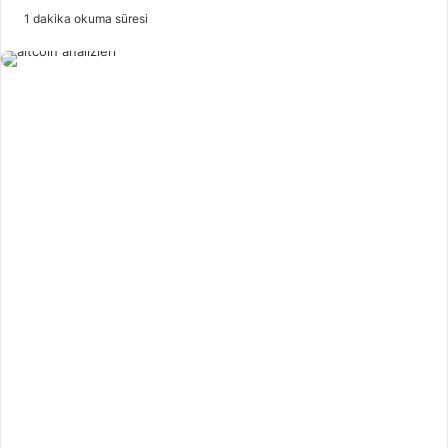
e-
1 dakika okuma süresi
posta
göndermek