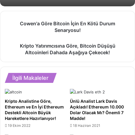
Cowen'a
Cowen'a Göre Bitcoin İçin En Kötü Durum
Göre
Senaryosu!
Bitcoin
İçin
Kripto
En
Kripto Yatırımcısına Göre, Bitcoin Düşüşü
Yatırımcısına
Kötü
Altcoinleri Dahada Aşağıya Çekecek!
Göre,
Durum
Bitcoin
Senaryosu!
Düşüşü
Altcoinleri
İlgili Makaleler
Dahada
Aşağıya
Çekecek!
Kripto Analistine Göre,
Ünlü Analist Lark Davis
Ethereum ve En İyi Ethereum
Açıkladı! Ethereum 10.000
Destekli Altcoin Büyük
Dolar Olacak Mı? Önemli 7
Hareketlere Hazırlanıyor!
Madde!
19 Ekim 2022
18 Haziran 2021