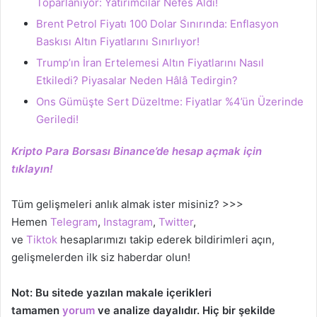
Toparlanıyor: Yatırımcılar Nefes Aldı!
Brent Petrol Fiyatı 100 Dolar Sınırında: Enflasyon
Baskısı Altın Fiyatlarını Sınırlıyor!
Trump’ın İran Ertelemesi Altın Fiyatlarını Nasıl
Etkiledi? Piyasalar Neden Hâlâ Tedirgin?
Ons Gümüşte Sert Düzeltme: Fiyatlar %4’ün Üzerinde
Geriledi!
Kripto Para Borsası Binance’de hesap açmak için
tıklayın!
Tüm gelişmeleri anlık almak ister misiniz? >>>
Hemen
Telegram
,
Instagram
,
Twitter
,
ve
Tiktok
hesaplarımızı takip ederek bildirimleri açın,
gelişmelerden ilk siz haberdar olun!
Not: Bu sitede yazılan makale içerikleri
tamamen
yorum
ve analize dayalıdır. Hiç bir şekilde