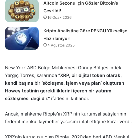
Altcoin Sezonu İçin Gözler Bitcoin’e
Çevrildi!
16 Ocak 2026
Kripto Analistine Göre PENGU Yükselişe
Hazırlanıyor!
4 Ağustos 2025
New York ABD Bölge Mahkemesi Güney Bölgesi’ndeki
Yargıç Torres, kararında
“XRP, bir dijital token olarak,
kendi başına bir ‘sözleşme, işlem veya plan’ oluşturan
Howey testinin gerekliliklerini içeren bir yatırım
sözleşmesi değildir.”
ifadesini kullandı.
Ancak, mahkeme Ripple’ın XRP’nin kurumsal satışlarının
federal menkul kıymetler yasasını ihlal ettiğine karar verdi.
XRP’nin kurucusu olan Ripple, 2020’den beri ABD Menkul