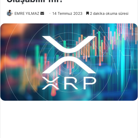
Bir
EMRE YILMAZ
14 Temmuz 2023
2 dakika okuma süresi
e-
posta
göndermek