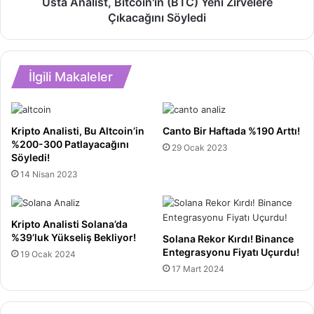
31.000
Usta Analist, Bitcoin'in (BTC) Yeni Zirvelere
Analist,
Dolar
Çıkacağını Söyledi
Bitcoin'in
Engelini
(BTC)
Aştı
Yeni
Zirvelere
İlgili Makaleler
Çıkacağını
Söyledi
Kripto Analisti, Bu Altcoin’in
Canto Bir Haftada %190 Arttı!
%200-300 Patlayacağını
29 Ocak 2023
Söyledi!
14 Nisan 2023
Kripto Analisti Solana’da
%39’luk Yükseliş Bekliyor!
Solana Rekor Kırdı! Binance
Entegrasyonu Fiyatı Uçurdu!
19 Ocak 2024
17 Mart 2024