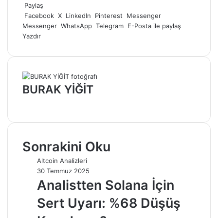
posta
Paylaş
göndermek
Facebook
X
LinkedIn
Pinterest
Messenger
Messenger
WhatsApp
Telegram
E-Posta ile paylaş
Yazdır
BURAK YİĞİT
Web
sitesi
Sonrakini Oku
Altcoin Analizleri
30 Temmuz 2025
Analistten Solana İçin
Sert Uyarı: %68 Düşüş