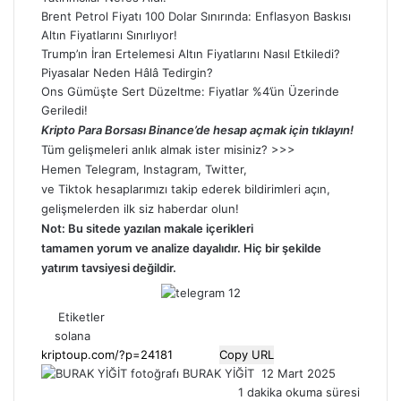
Brent Petrol Fiyatı 100 Dolar Sınırında: Enflasyon Baskısı
Altın Fiyatlarını Sınırlıyor!
Trump’ın İran Ertelemesi Altın Fiyatlarını Nasıl Etkiledi?
Piyasalar Neden Hâlâ Tedirgin?
Ons Gümüşte Sert Düzeltme: Fiyatlar %4’ün Üzerinde
Geriledi!
Kripto Para Borsası Binance’de hesap açmak için tıklayın!
Tüm gelişmeleri anlık almak ister misiniz? >>>
Hemen
Telegram
,
Instagram
,
Twitter
,
ve
Tiktok
hesaplarımızı takip ederek bildirimleri açın,
gelişmelerden ilk siz haberdar olun!
Not: Bu sitede yazılan makale içerikleri
tamamen
yorum
ve analize dayalıdır. Hiç bir şekilde
yatırım tavsiyesi değildir.
Etiketler
solana
Copy URL
Bir
BURAK YİĞİT
12 Mart 2025
e-
1 dakika okuma süresi