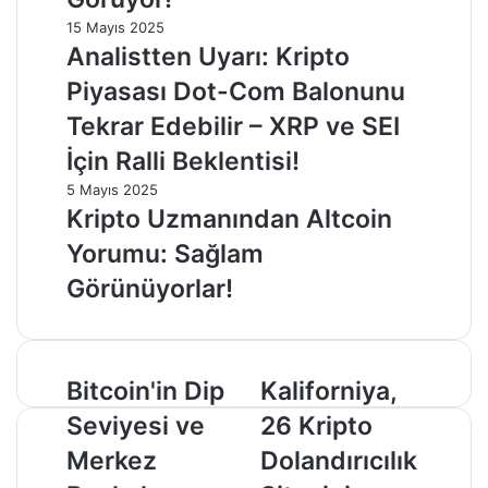
15 Mayıs 2025
Analistten Uyarı: Kripto
Piyasası Dot-Com Balonunu
Tekrar Edebilir – XRP ve SEI
İçin Ralli Beklentisi!
5 Mayıs 2025
Kripto Uzmanından Altcoin
Yorumu: Sağlam
Görünüyorlar!
Bitcoin'in
Kaliforniya,
Bitcoin'in Dip
Kaliforniya,
Dip
26
Seviyesi ve
26 Kripto
Seviyesi
Kripto
ve
Dolandırıcılık
Merkez
Dolandırıcılık
Merkez
Sitesini