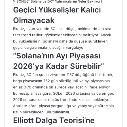
SONUÇ: Solana ve DXY Yatırımcılarını Neler Bekliyor?
Geçici Yükselişler Kalıcı
Olmayacak
Bluntz, uzun vadede SOL için düşüş beklese de ara sıra
ters trend rallileri gözlemlenebileceğini belirtiyor. Ancak
bu yükselişlerin, Solana’yı daha da düşüşe sürükleyen
geçici dalgalanmalar olacağını vurguluyor.
“Solana’nın Ayı Piyasası
2026’ya Kadar Sürebilir”
Bluntz, SOL’un şu an zirveden %57 düştüğünü belirterek,
boğa piyasasının 762 gün sürdüğünü ve ayı piyasasının
en az %70 oranında bir sürece yayılacağını ifade ediyor.
Bu hesaplamaya göre, SOL’un 2026 ortasına ya da en geç
2026 sonuna kadar düşüş trendinde kalması bekleniyor.
Analiste göre, piyasa yorgunluğu ve yatay seyir sürecinin
uzun sürebileceği unutulmamalı.
Elliott Dalga Teorisi’ne