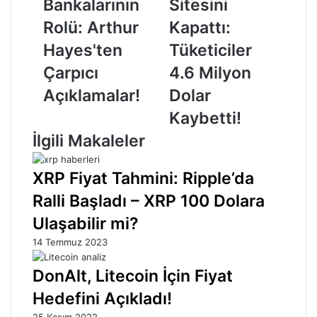
Bankalarının
Sitesini
Bankalarının
Kapattı:
Rolü:
Tüketiciler
Rolü: Arthur
Kapattı:
Arthur
4.6
Hayes'ten
Tüketiciler
Hayes'ten
Milyon
Çarpıcı
Dolar
Çarpıcı
4.6 Milyon
Açıklamalar!
Kaybetti!
Açıklamalar!
Dolar
Kaybetti!
İlgili Makaleler
XRP Fiyat Tahmini: Ripple’da
Ralli Başladı – XRP 100 Dolara
Ulaşabilir mi?
14 Temmuz 2023
DonAlt, Litecoin İçin Fiyat
Hedefini Açıkladı!
25 Kasım 2022