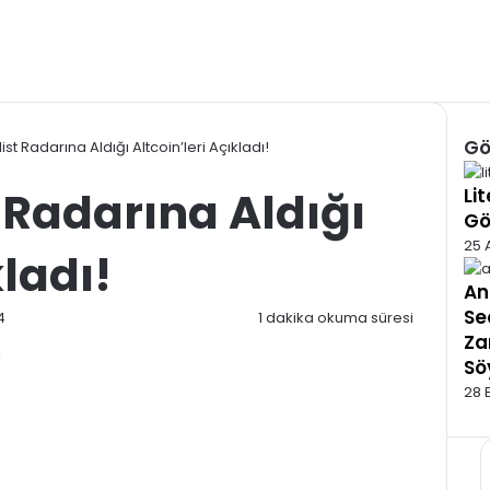
Gö
st Radarına Aldığı Altcoin’leri Açıkladı!
Kap
 Radarına Aldığı
Li
Gö
25 
kladı!
An
Se
4
1 dakika okuma süresi
Za
Sö
28 