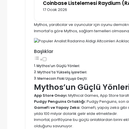
Coinbase Listelemesi Raydium (RA
17 Ocak 2026
Mythos, yaratıcılar ve oyuncular için oyunu demokra
Inmortal’a göre Mythos, sağlam temelleri olması
Başlıklar
Mythos’un Güçlü Yönleri:
Mythos’ta Yükseliş İşaretleri:
Memecoin Floki Uçuşa Geçti:
Mythos’un Güçlü Yönleri
App Store Onayı:
Mythical Games, App Store tarafın
Pudgy Penguins Ortaklığı:
Pudgy Penguins, son ayl
GameFi ve Yapay Zeka:
GameFi, yapay zeka gibi s
yılda 100 milyar dolarlık gelir elde etmektedir.
Inmortal, portföyüne bu güçlü anlatılardan birini ekl
olduğunu savunuyor.