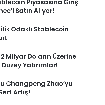
blecoin Piyasasına Giriş
ce’i Satın Alıyor!
lilik Odaklı Stablecoin
or!
12 Milyar Doların Üzerine
 Düzey Yatırımlar!
su Changpeng Zhao’yu
Sert Artış!