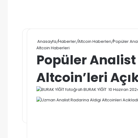
Anasayfa
/
Haberler
/
Altcoin Haberleri
/
Popüler Anali
Altcoin Haberleri
Popüler Analist
Altcoin’leri Açı
Bir
BURAK YİĞİT
10 Haziran 202
e-
posta
göndermek