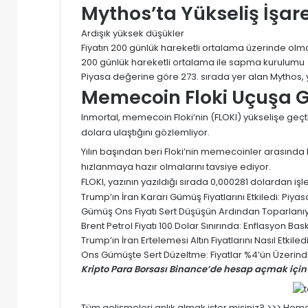
Mythos’ta Yükseliş İşaret
Ardışık yüksek düşükler
Fiyatın 200 günlük hareketli ortalama üzerinde olm
200 günlük hareketli ortalama ile sapma kurulumu
Piyasa değerine göre 273. sırada yer alan Mythos, y
Memecoin Floki Uçuşa G
Inmortal, memecoin Floki’nin (FLOKI) yükselişe geç
dolara ulaştığını gözlemliyor.
Yılın başından beri Floki’nin memecoinler arasında 
hızlanmaya hazır olmalarını tavsiye ediyor.
FLOKI, yazının yazıldığı sırada 0,000281 dolardan iş
Trump’ın İran Kararı Gümüş Fiyatlarını Etkiledi: Pi
Gümüş Ons Fiyatı Sert Düşüşün Ardından Toparlanıyor
Brent Petrol Fiyatı 100 Dolar Sınırında: Enflasyon Baskısı
Trump’ın İran Ertelemesi Altın Fiyatlarını Nasıl Etki
Ons Gümüşte Sert Düzeltme: Fiyatlar %4’ün Üzerinde
Kripto Para Borsası Binance’de hesap açmak için 
Tüm gelişmeleri anlık almak ister misiniz? >>> He