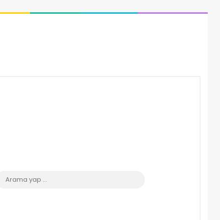
 görünümü değiştir
Arama
yap
...