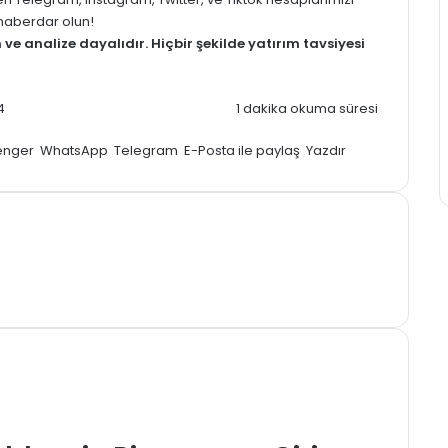
z haberdar olun!
m
ve analize dayalıdır. Hiçbir şekilde yatırım tavsiyesi
4
1 dakika okuma süresi
enger
WhatsApp
Telegram
E-Posta ile paylaş
Yazdır