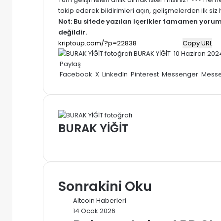
takip ederek bildirimleri açın, gelişmelerden ilk si
Not: Bu sitede yazılan içerikler tamamen
yoru
değildir.
Copy URL
Bir
BURAK YİĞİT
10 Haziran 202
e-
Paylaş
posta
Facebook
X
LinkedIn
Pinterest
Messenger
Mess
göndermek
BURAK YİĞİT
Web
sitesi
Sonrakini Oku
Altcoin Haberleri
14 Ocak 2026