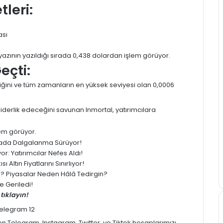
leri:
ası
azının yazıldığı sırada 0,438 dolardan işlem görüyor.
eçti:
tiğini ve tüm zamanların en yüksek seviyesi olan 0,0006
liderlik edeceğini savunan Inmortal, yatırımcılara
lem görüyor.
yasada Dalgalanma Sürüyor!
: Yatırımcılar Nefes Aldı!
 Altın Fiyatlarını Sınırlıyor!
ledi? Piyasalar Neden Hâlâ Tedirgin?
 Geriledi!
tıklayın!
men
Telegram
,
Instagram
,
Twitter
, ve
Tiktok
hesaplarımızı