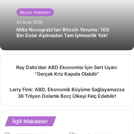
Bitcoin Haberleri
23 Ocak 2026
Mike Novogratz’tan Bitcoin Yorumu: 100
Bin Dolar Aşılmadan Tam İyimserlik Yok!
Ray
Ray Dalio’dan ABD Ekonomisi İçin Sert Uyarı:
Dalio’dan
“Gerçek Kriz Kapıda Olabilir”
ABD
Ekonomisi
Larry
İçin
Larry Fink: ABD, Ekonomik Büyüme Sağlayamazsa
Fink:
Sert
36 Trilyon Dolarlık Borç Ülkeyi Felç Edebilir!
ABD,
Uyarı:
Ekonomik
“Gerçek
Büyüme
Kriz
Sağlayamazsa
Kapıda
İlgili Makaleler
36
Olabilir”
Trilyon