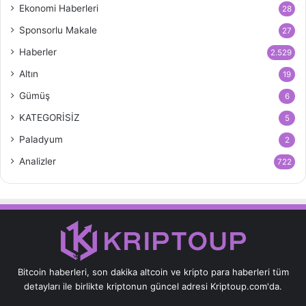
Ekonomi Haberleri
28
Sponsorlu Makale
27
Haberler
2.529
Altın
19
Gümüş
6
KATEGORİSİZ
5
Paladyum
2
Analizler
722
Bitcoin haberleri, son dakika altcoin ve kripto para haberleri tüm
detayları ile birlikte kriptonun güncel adresi Kriptoup.com'da.