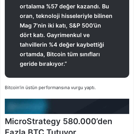
ortalama %57 değer kazandı. Bu
oran, teknoloji hisseleriyle bilinen
Mag 7’nin iki katı, S&P 500’ün
dört katı. Gayrimenkul ve
tahvillerin %4 değer kaybettiği
ortamda, Bitcoin tüm sınıfları
geride bırakıyor.”
Bitcoin’in üstün performansına vurgu yaptı.
MicroStrategy 580.000’den
Fazla BTC Tutuyor