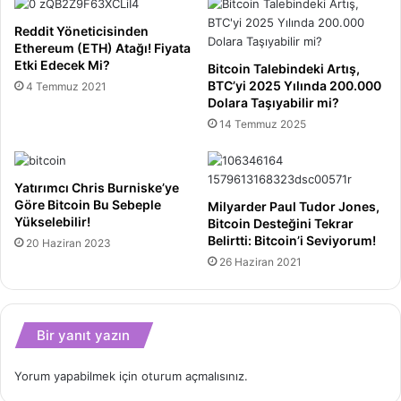
Dolarlık
Borç
Reddit Yöneticisinden
Ülkeyi
Ethereum (ETH) Atağı! Fiyata
Felç
Etki Edecek Mi?
Bitcoin Talebindeki Artış,
Edebilir!
BTC’yi 2025 Yılında 200.000
4 Temmuz 2021
Dolara Taşıyabilir mi?
14 Temmuz 2025
Yatırımcı Chris Burniske’ye
Göre Bitcoin Bu Sebeple
Milyarder Paul Tudor Jones,
Yükselebilir!
Bitcoin Desteğini Tekrar
Belirtti: Bitcoin’i Seviyorum!
20 Haziran 2023
26 Haziran 2021
Bir yanıt yazın
Yorum yapabilmek için
oturum açmalısınız
.