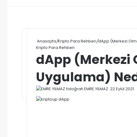
Anasayfa
/
Kripto Para Rehberi
/
dApp (Merkezi Olm
Kripto Para Rehberi
dApp (Merkezi
Uygulama) Ned
Bir
EMRE YILMAZ
22 Eylül 2021
e-
posta
göndermek