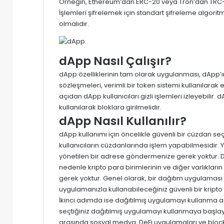
Örneğin, Ethereum’dan ERC-20 veya Tron’dan TRC-10 
İşlemleri şifrelemek için standart şifreleme algoritma
olmalıdır.
dApp Nasıl Çalışır?
dApp özelliklerinin tam olarak uygulanması,
dApp’ı
sözleşmeleri, verimli bir token sistemi kullanılarak 
açıdan dApp kullanıcıları gizli işlemleri izleyebilir.
d
kullanılarak bloklara girilmelidir.
dApp Nasıl Kullanılır?
dApp kullanımı için öncelikle güvenli bir cüzdan seç
kullanıcıların cüzdanlarında işlem yapabilmesidir. Y
yönetilen bir adrese göndermenize gerek yoktur. Dağ
nedenle kripto para birimlerinin ve diğer varlıklar
gerek yoktur. Genel olarak, bir dağıtım uygulaması k
uygulamanızla kullanabileceğiniz güvenli bir kripto
İkinci adımda ise dağıtılmış uygulamayı kullanma a
seçtiğiniz dağıtılmış uygulamayı kullanmaya başlay
arasında sosyal medya, DeFi uygulamaları ve block