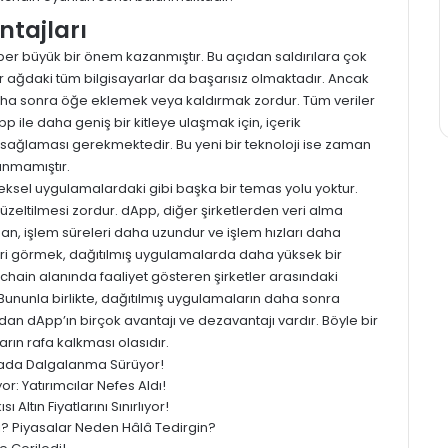
ntajları
er büyük bir önem kazanmıştır. Bu açıdan saldırılara çok
er ağdaki tüm bilgisayarlar da başarısız olmaktadır. Ancak
a sonra öğe eklemek veya kaldırmak zordur. Tüm veriler
pp
ile daha geniş bir kitleye ulaşmak için, içerik
em sağlaması gerekmektedir. Bu yeni bir teknoloji ise zaman
anmamıştır.
sel uygulamalardaki gibi başka bir temas yolu yoktur.
düzeltilmesi zordur.
dApp,
diğer şirketlerden veri alma
an, işlem süreleri daha uzundur ve işlem hızları daha
leri görmek, dağıtılmış uygulamalarda daha yüksek bir
ain alanında faaliyet gösteren şirketler arasındaki
nunla birlikte, dağıtılmış uygulamaların daha sonra
ardan
dApp’ın
birçok avantajı ve dezavantajı vardır. Böyle bir
rın rafa kalkması olasıdır.
yasada Dalgalanma Sürüyor!
: Yatırımcılar Nefes Aldı!
 Altın Fiyatlarını Sınırlıyor!
ledi? Piyasalar Neden Hâlâ Tedirgin?