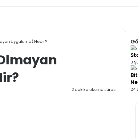
Gö
ayan Uygulama) Nedir?
Kap
 Olmayan
St
3 Ş
ir?
Bi
Ne
24 
2 dakika okuma süresi