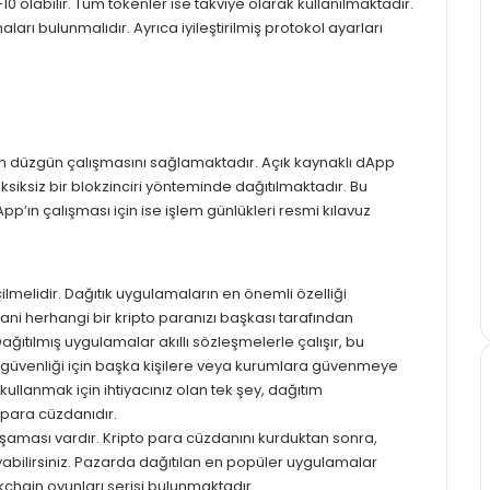
olabilir. Tüm tokenler ise takviye olarak kullanılmaktadır.
ları bulunmalıdır. Ayrıca iyileştirilmiş protokol ayarları
n
düzgün çalışmasını sağlamaktadır. Açık kaynaklı dApp
eksiksiz bir blokzinciri yönteminde dağıtılmaktadır. Bu
App’ın
çalışması için ise işlem günlükleri resmi kılavuz
ilmelidir. Dağıtık uygulamaların en önemli özelliği
ani herhangi bir kripto paranızı başkası tarafından
ıtılmış uygulamalar akıllı sözleşmelerle çalışır, bu
ın güvenliği için başka kişilere veya kurumlara güvenmeye
ullanmak için ihtiyacınız olan tek şey, dağıtım
 para cüzdanıdır.
şaması vardır. Kripto para cüzdanını kurduktan sonra,
abilirsiniz. Pazarda dağıtılan en popüler uygulamalar
chain oyunları serisi bulunmaktadır.