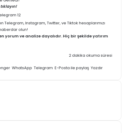
 Geriledi!
tıklayın!
men
Telegram
,
Instagram
,
Twitter
, ve
Tiktok
hesaplarımızı
z haberdar olun!
men
yorum
ve analize dayalıdır. Hiç bir şekilde yatırım
2 dakika okuma süresi
enger
WhatsApp
Telegram
E-Posta ile paylaş
Yazdır