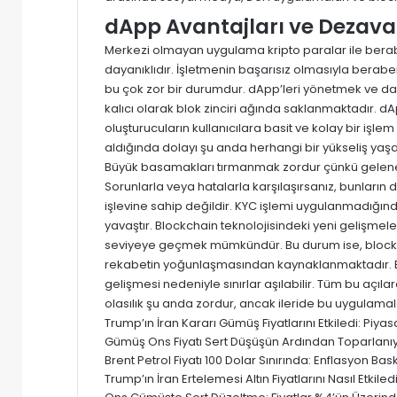
dApp Avantajları ve Dezava
Merkezi olmayan uygulama kripto paralar ile berab
dayanıklıdır. İşletmenin başarısız olmasıyla berab
bu çok zor bir durumdur.
dApp’leri
yönetmek ve dah
kalıcı olarak blok zinciri ağında saklanmaktadır.
dA
oluşturucuların kullanıcılara basit ve kolay bir işl
aldığında dolayı şu anda herhangi bir yükseliş yaş
Büyük basamakları tırmanmak zordur çünkü gelenek
Sorunlarla veya hatalarla karşılaşırsanız, bunların 
işlevine sahip değildir. KYC işlemi uygulanmadığınd
yavaştır. Blockchain teknolojisindeki yeni gelişme
seviyeye geçmek mümkündür. Bu durum ise, blockch
rekabetin yoğunlaşmasından kaynaklanmaktadır. Bu
gelişmesi nedeniyle sınırlar aşılabilir. Tüm bu açıl
olasılık şu anda zordur, ancak ileride bu uygulamala
Trump’ın İran Kararı Gümüş Fiyatlarını Etkiledi: Pi
Gümüş Ons Fiyatı Sert Düşüşün Ardından Toparlanıyor
Brent Petrol Fiyatı 100 Dolar Sınırında: Enflasyon Baskısı
Trump’ın İran Ertelemesi Altın Fiyatlarını Nasıl Etki