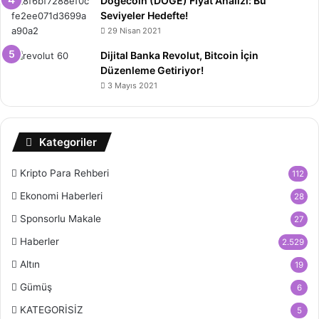
Dogecoin (DOGE) Fiyat Analizi: Bu
Seviyeler Hedefte!
29 Nisan 2021
Dijital Banka Revolut, Bitcoin İçin
Düzenleme Getiriyor!
3 Mayıs 2021
Kategoriler
Kripto Para Rehberi
112
Ekonomi Haberleri
28
Sponsorlu Makale
27
Haberler
2.529
Altın
19
Gümüş
6
KATEGORİSİZ
5