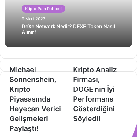
Kripto Para Rehberi
9 Mart 2023
DeXe Network Nedir? DEXE Token Nasıl
Alınır?
Michael
Kripto
Michael
Kripto Analiz
Sonnenshein,
Analiz
Sonnenshein,
Firması,
Kripto
Firması,
Piyasasında
DOGE'nin
Kripto
DOGE'nin İyi
Heyecan
İyi
Piyasasında
Performans
Verici
Performans
Gelişmeleri
Gösterdiğini
Heyecan Verici
Gösterdiğini
Paylaştı!
Söyledi!
Gelişmeleri
Söyledi!
Paylaştı!