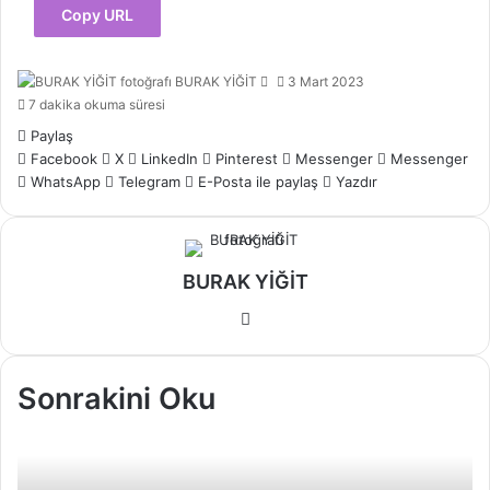
Copy URL
Bir
BURAK YİĞİT
3 Mart 2023
e-
7 dakika okuma süresi
posta
Paylaş
göndermek
Facebook
X
LinkedIn
Pinterest
Messenger
Messenger
WhatsApp
Telegram
E-Posta ile paylaş
Yazdır
BURAK YİĞİT
Web
sitesi
Sonrakini Oku