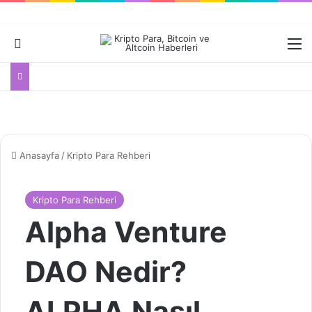
Dış görünümü değiştir
M
Anasayfa
/
Kripto Para Rehberi
Kripto Para Rehberi
Alpha Venture
DAO Nedir?
ALPHA Nasıl