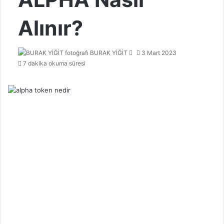
Alınır?
Bir
BURAK YİĞİT
3 Mart 2023
e-
7 dakika okuma süresi
posta
göndermek