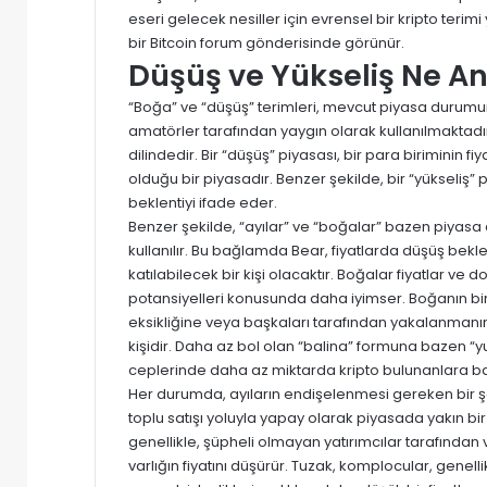
eseri gelecek nesiller için evrensel bir kripto teri
bir Bitcoin forum gönderisinde görünür.
Düşüş ve Yükseliş Ne A
“Boğa” ve “düşüş” terimleri, mevcut piyasa durum
amatörler tarafından yaygın olarak kullanılmaktadır. 
dilindedir. Bir “düşüş” piyasası, bir para biriminin fi
olduğu bir piyasadır. Benzer şekilde, bir “yükseliş” 
beklentiyi ifade eder.
Benzer şekilde,
“ayılar”
ve
“boğalar
” bazen piyasa du
kullanılır. Bu bağlamda Bear, fiyatlarda düşüş be
katılabilecek bir kişi olacaktır. Boğalar fiyatlar ve
potansiyelleri konusunda daha iyimser. Boğanın bir alt
eksikliğine veya başkaları tarafından yakalanmanın 
kişidir. Daha az bol olan “balina” formuna bazen “y
ceplerinde daha az miktarda kripto bulunanlara baz
Her durumda, ayıların endişelenmesi gereken bir şey 
toplu satışı yoluyla yapay olarak piyasada yakın bi
genellikle, şüpheli olmayan yatırımcılar tarafından v
varlığın fiyatını düşürür. Tuzak, komplocular, genell