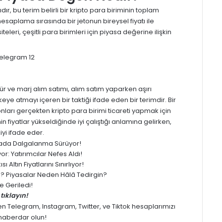
r, bu terim belirli bir kripto para biriminin toplam
hesaplama sırasında bir jetonun bireysel fiyatı ile
eri, çeşitli para birimleri için piyasa değerine ilişkin
üdür ve marj alım satımı, alım satım yaparken aşırı
eye atmayı içeren bir taktiği ifade eden bir terimdir. Bir
ları gerçekten kripto para birimi ticareti yapmak için
n fiyatlar yükseldiğinde iyi çalıştığı anlamına gelirken,
iyi ifade eder.
yasada Dalgalanma Sürüyor!
: Yatırımcılar Nefes Aldı!
 Altın Fiyatlarını Sınırlıyor!
ledi? Piyasalar Neden Hâlâ Tedirgin?
 Geriledi!
tıklayın!
men
Telegram
,
Instagram
,
Twitter
, ve
Tiktok
hesaplarımızı
z haberdar olun!