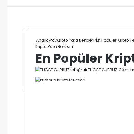
Anasayfa
/
Kripto Para Rehberi
/
En Popüler Kripto Te
Kripto Para Rehberi
En Popüler Krip
Bir
TUĞÇE GÜRBÜZ
3 Kasım
e-
posta
gönde