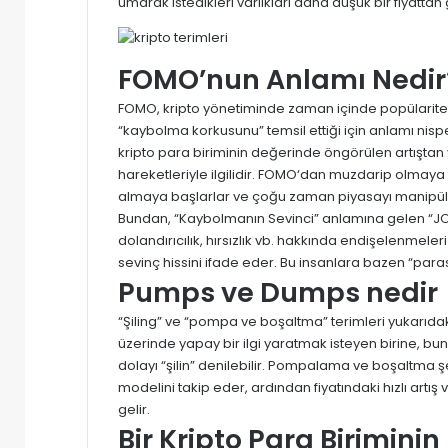
umarak istedikleri varlıkları daha düşük bir fiyattan g
FOMO’nun Anlamı Nedir
FOMO, kripto yönetiminde zaman içinde popülaritesi 
“kaybolma korkusunu” temsil ettiği için anlamı nispe
kripto para biriminin değerinde öngörülen artıştan
hareketleriyle ilgilidir.
FOMO
‘dan muzdarip olmaya tep
almaya başlarlar ve çoğu zaman piyasayı manipüle 
Bundan, “Kaybolmanın Sevinci” anlamına gelen “JOMO” t
dolandırıcılık, hırsızlık vb. hakkında endişelenmele
sevinç hissini ifade eder. Bu insanlara bazen “paras
Pumps ve Dumps nedir
“Şiling” ve “pompa ve boşaltma” terimleri yukarıdaki 
üzerinde yapay bir ilgi yaratmak isteyen birine, b
dolayı “şilin” denilebilir. Pompalama ve boşaltma şem
modelini takip eder, ardından fiyatındaki hızlı art
gelir.
Bir Kripto Para Birimini