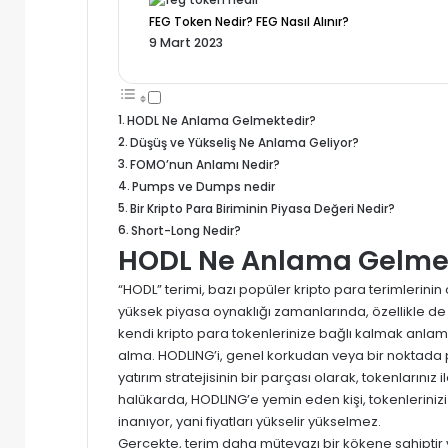
FEG Token Nedir? FEG Nasıl Alınır?
9 Mart 2023
HODL Ne Anlama Gelmektedir?
Düşüş ve Yükseliş Ne Anlama Geliyor?
FOMO’nun Anlamı Nedir?
Pumps ve Dumps nedir
Bir Kripto Para Biriminin Piyasa Değeri Nedir?
Short-Long Nedir?
HODL Ne Anlama Gelme
“HODL” terimi, bazı popüler kripto para terimlerinin 
yüksek piyasa oynaklığı zamanlarında, özellikle de k
kendi kripto para tokenlerinize bağlı kalmak anlamı
alma. HODLING’i, genel korkudan veya bir noktada 
yatırım stratejisinin bir parçası olarak, tokenlarınız 
halükarda, HODLING’e yemin eden kişi, tokenlerinizi
inanıyor, yani fiyatları yükselir yükselmez.
Gerçekte, terim daha mütevazı bir kökene sahiptir v