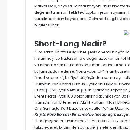
Market Cap, “Piyasa Kapitalizasyonu”nun kısaltmasıdı
değerini tanımlar. Teklifteki toplam jeton sayısının, 
çarpılmasından kaynaklanır. Coinmarket gibi web sitel
bilgiler sunar.
Short-Long Nedir?
Alım satım, kripto ile ilgili her şeyin önemli bir yön
hızlanmayı ve hatta sahip olduğunuz tokenları tehlik
yatırımcı bazen bir komisyoncudan ödünç alınan fon
kullanırdı. Bu nedenle, “long yapmak”, marj ticaretini
“short yapmak”, bir fiyat düşüşünden sonra aynı etk
Trump’ın İran Kararı Gümüş Fiyatlarını Etkiledi: Pi
Gümüş Ons Fiyatı Sert Düşüşün Ardından Toparlanıyor
Brent Petrol Fiyatı 100 Dolar Sınırında: Enflasyon Baskısı
Trump’ın İran Ertelemesi Altın Fiyatlarını Nasıl Etki
Ons Gümüşte Sert Düzeltme: Fiyatlar %4’ün Üzerinde
Kripto Para Borsası Binance’de hesap açmak için 
Tüm gelişmeleri anlık almak ister misiniz? >>> He
takip ederek bildirimleri açın, gelişmelerden ilk si