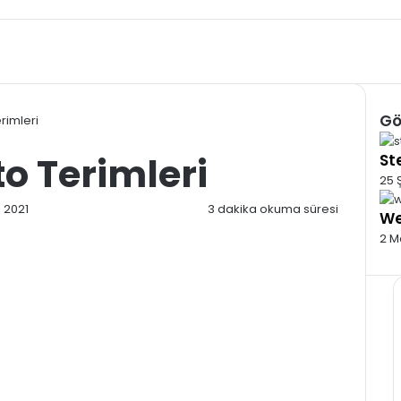
Gö
rimleri
Kap
to Terimleri
St
25 
 2021
3 dakika okuma süresi
We
2 M
rmek