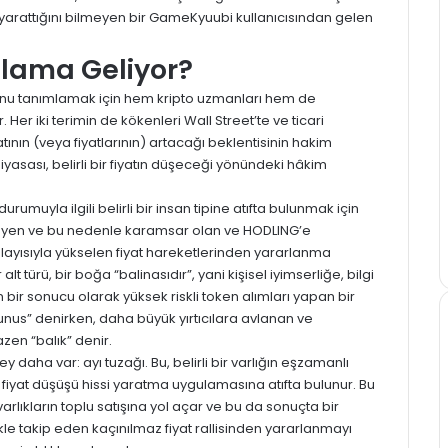
mi yarattığını bilmeyen bir GameKyuubi kullanıcısından gelen
nlama Geliyor?
unu tanımlamak için hem kripto uzmanları hem de
Her iki terimin de kökenleri Wall Street’te ve ticari
yatının (veya fiyatlarının) artacağı beklentisinin hakim
piyasası, belirli bir fiyatın düşeceği yönündeki hâkim
rumuyla ilgili belirli bir insan tipine atıfta bulunmak için
kleyen ve bu nedenle karamsar olan ve HODLING’e
 dolayısıyla yükselen fiyat hareketlerinden yararlanma
 türü, bir boğa “balinasıdır”, yani kişisel iyimserliğe, bilgi
bir sonucu olarak yüksek riskli token alımları yapan bir
unus” denirken, daha büyük yırtıcılara avlanan ve
en “balık” denir.
daha var: ayı tuzağı. Bu, belirli bir varlığın eşzamanlı
r fiyat düşüşü hissi yaratma uygulamasına atıfta bulunur. Bu
arlıkların toplu satışına yol açar ve bu da sonuçta bir
ikle takip eden kaçınılmaz fiyat rallisinden yararlanmayı