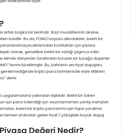
eri aldıklarında açılır.
?
artan başka bir terimdir. Bazı muadillerinin aksine,
ten basittir. Bu da,
FOMO
büyüsü altındakiler, belirli bir
 yararlanamayacaklarından korktukları için piyasa
ki olarak, genellikle belirli bir varlığı çılgınca satın
etmek isteyenler tarafından kurulan bir tuzağa düşerler.
erimi türetilmiştir. Bu, kafirlerin ani fiyat düşüşleri,
ri gerekmediğinde kripto para birimlerinde elde ettikleri
ız” denir.
uygulamalarla yakından ilişkilidir. Belirli bir token
unun için para ödendiği için veya tamamen yanlış inançtan
aları, belirli bir
kripto
para birimi için hype yaratma
ış ve hemen ardından gelen fiyat / çöküşteki büyük düşüş
n Piyasa Değeri Nedir?