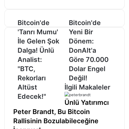
Bitcoin'de
Bitcoin'de
Bitcoin'de
Bitcoin'de
'Tanrı
Yeni
'Tanrı Mumu'
Yeni Bir
Mumu'
Bir
İle
Dönem:
İle Gelen Şok
Dönem:
Gelen
DonAlt'a
Dalga! Ünlü
DonAlt'a
Şok
Göre
Dalga!
70.000
Analist:
Göre 70.000
Ünlü
Dolar
"BTC,
Dolar Engel
Analist:
Engel
"BTC,
Değil!
Rekorları
Değil!
Rekorları
Altüst
İlgili Makaleler
Altüst
Edecek!"
Edecek!"
Ünlü Yatırımcı
Peter Brandt, Bu Bitcoin
Rallisinin Bozulabileceğine