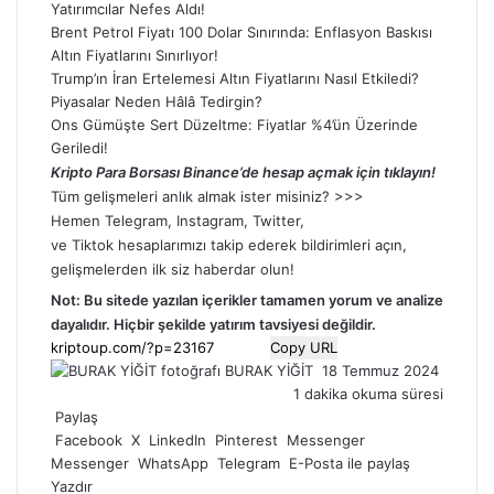
Yatırımcılar Nefes Aldı!
Brent Petrol Fiyatı 100 Dolar Sınırında: Enflasyon Baskısı
Altın Fiyatlarını Sınırlıyor!
Trump’ın İran Ertelemesi Altın Fiyatlarını Nasıl Etkiledi?
Piyasalar Neden Hâlâ Tedirgin?
Ons Gümüşte Sert Düzeltme: Fiyatlar %4’ün Üzerinde
Geriledi!
Kripto Para Borsası Binance’de hesap açmak için tıklayın!
Tüm gelişmeleri anlık almak ister misiniz? >>>
Hemen
Telegram
,
Instagram
,
Twitter
,
ve
Tiktok
hesaplarımızı takip ederek bildirimleri açın,
gelişmelerden ilk siz haberdar olun!
Not: Bu sitede yazılan içerikler tamamen
yorum
ve analize
dayalıdır. Hiçbir şekilde yatırım tavsiyesi değildir.
Copy URL
Bir
BURAK YİĞİT
18 Temmuz 2024
e-
1 dakika okuma süresi
posta
Paylaş
göndermek
Facebook
X
LinkedIn
Pinterest
Messenger
Messenger
WhatsApp
Telegram
E-Posta ile paylaş
Yazdır