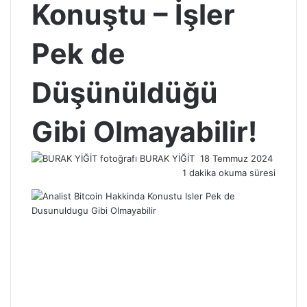
Konuştu – İşler
Pek de
Düşünüldüğü
Gibi Olmayabilir!
Bir
BURAK YİĞİT
18 Temmuz 2024
e-
1 dakika okuma süresi
posta
göndermek