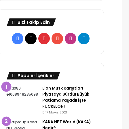
Bizi Takip Edin
Facebook
X
Pinterest
YouTube
Instagram
Telegram
Popüler İçerikler
Elon Musk Karşıtları
Piyasaya Sürdü! Büyük
Patlama Yaşadı! İşte
FUCKELON!
17 Mayıs 2021
KAKA NFT World (KAKA)
Nedir?