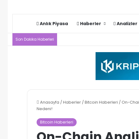
Anlık Piyasa
Haberler
Analizler
Son Dakika Haberleri
Anasayfa
/
Haberler
/
Bitcoin Haberleri
/
On-Chain 
Nedeni!
Bitcoin Haberleri
On-Chain Analis