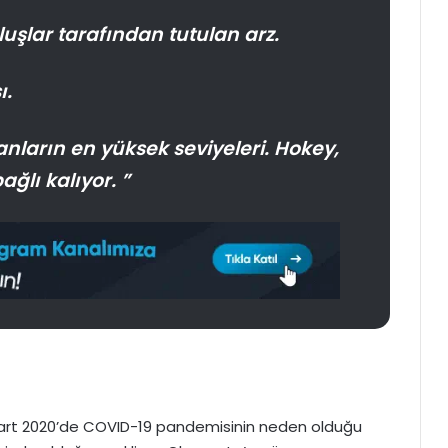
luşlar tarafından tutulan arz.
ı.
nların en yüksek seviyeleri. Hokey,
ağlı kalıyor. ”
n, Mart 2020’de COVID-19 pandemisinin neden olduğu