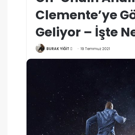
Clemente’ye Gör
Geliyor – İşte N
Bir
BURAK YİĞİT
19 Temmuz 2021
e-
posta
göndermek