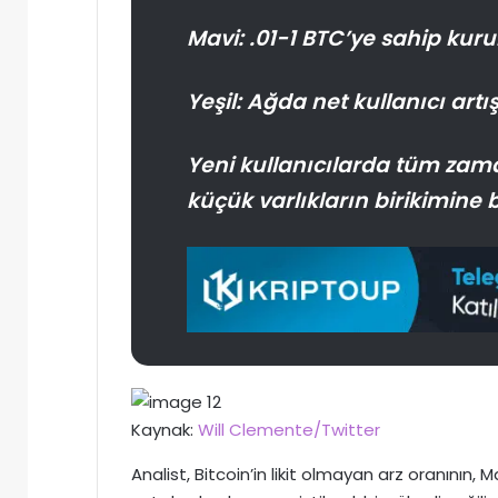
Mavi: .01-1 BTC’ye sahip kuru
Yeşil: Ağda net kullanıcı artış
Yeni kullanıcılarda tüm zama
küçük varlıkların birikimine b
Kaynak:
Will Clemente/Twitter
Analist, Bitcoin’in likit olmayan arz oranını