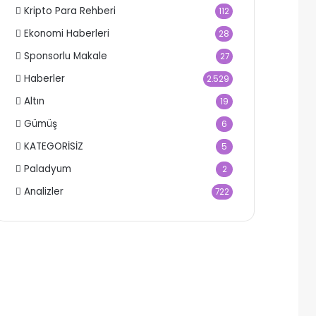
Kripto Para Rehberi
112
Ekonomi Haberleri
28
Sponsorlu Makale
27
Haberler
2.529
Altın
19
Gümüş
6
KATEGORİSİZ
5
Paladyum
2
Analizler
722