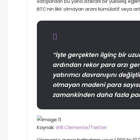
satışlardan bu yana istikrarlı bir yükseliş eğ
BTC’nin likit olmayan arzını kümülatif veya ar
“İşte gerçekten ilginç bir uzu
ardından rekor para arzı gen
yatırımcı davranışını değiştir
olmayan madeni para sayısınd
zamankinden daha fazla para 
Kaynak:
Will Clemente/Twitter
Clemente ayrıca balinaların veya 1.000 ila 10