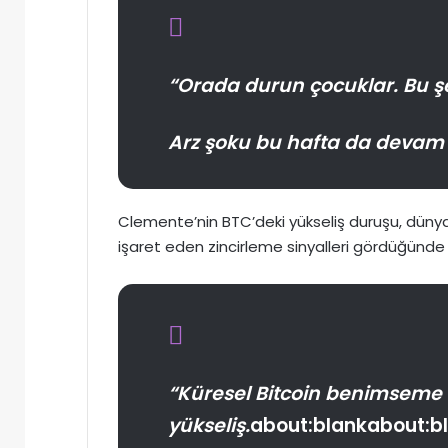
“Orada durun çocuklar. Bu ş
Arz şoku bu hafta da devam 
Clemente’nin BTC’deki yükseliş duruşu, düny
işaret eden zincirleme sinyalleri gördüğünde 
“Küresel Bitcoin benimseme
yükseliş.
about:blankabout:b