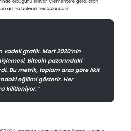
iliminde olduğunu ekliyor. Clemente’e göre, oran
tan arzına bölerek hesaplanabilir.
n vadeli grafik. Mart 2020’nin
işlemesi, Bitcoin pazarındaki
di. Bu metrik, toplam arza göre likit
aki eğilimi gösterir. Her
kilitleniyor.”
.000 BTC arasında tutan varlıkların Temmuz ayının