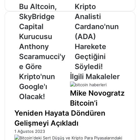
Bu
Kripto
Bu Altcoin,
Kripto
Altcoin,
Analisti
SkyBridge
Analisti
SkyBridge
Cardano'nun
Capital
(ADA)
Capital
Cardano'nun
Kurucusu
Harekete
Kurucusu
(ADA)
Anthony
Geçtiğini
Scaramucci'ye
Söyledi!
Anthony
Harekete
Göre
Scaramucci'y
Geçtiğini
Kripto'nun
Google'ı
e Göre
Söyledi!
Olacak!
Kripto'nun
İlgili Makaleler
Google'ı
Mike Novogratz
Olacak!
Bitcoin’i
Yeniden Hayata Döndüren
Gelişmeyi Açıkladı
1 Ağustos 2023