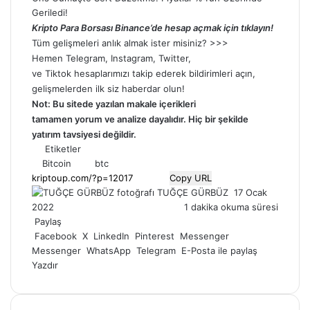
Geriledi!
Kripto Para Borsası Binance’de hesap açmak için tıklayın!
Tüm gelişmeleri anlık almak ister misiniz? >>>
Hemen
Telegram
,
Instagram
,
Twitter
,
ve
Tiktok
hesaplarımızı takip ederek bildirimleri açın,
gelişmelerden ilk siz haberdar olun!
Not: Bu sitede yazılan makale içerikleri
tamamen
yorum
ve analize dayalıdır. Hiç bir şekilde
yatırım tavsiyesi değildir.
Etiketler
Bitcoin
btc
Copy URL
Bir
TUĞÇE GÜRBÜZ
17 Ocak
e-
2022
1 dakika okuma süresi
posta
Paylaş
göndermek
Facebook
X
LinkedIn
Pinterest
Messenger
Messenger
WhatsApp
Telegram
E-Posta ile paylaş
Yazdır