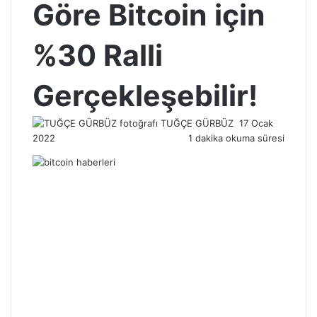
Göre Bitcoin için
%30 Ralli
Gerçekleşebilir!
Bir
TUĞÇE GÜRBÜZ
17 Ocak
e-
2022
1 dakika okuma süresi
posta
göndermek