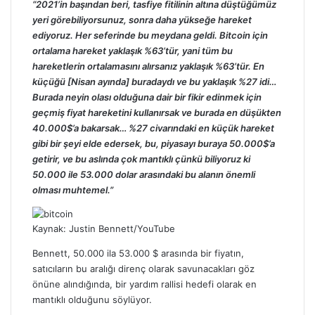
“2021’in başından beri, tasfiye fitilinin altına düştüğümüz
yeri görebiliyorsunuz, sonra daha yükseğe hareket
ediyoruz. Her seferinde bu meydana geldi. Bitcoin için
ortalama hareket yaklaşık %63’tür, yani tüm bu
hareketlerin ortalamasını alırsanız yaklaşık %63’tür. En
küçüğü [Nisan ayında] buradaydı ve bu yaklaşık %27 idi…
Burada neyin olası olduğuna dair bir fikir edinmek için
geçmiş fiyat hareketini kullanırsak ve burada en düşükten
40.000$’a bakarsak… %27 civarındaki en küçük hareket
gibi bir şeyi elde edersek, bu, piyasayı buraya 50.000$’a
getirir, ve bu aslında çok mantıklı çünkü biliyoruz ki
50.000 ile 53.000 dolar arasındaki bu alanın önemli
olması muhtemel.”
Kaynak: Justin Bennett/YouTube
Bennett, 50.000 ila 53.000 $ arasında bir fiyatın,
satıcıların bu aralığı direnç olarak savunacakları göz
önüne alındığında, bir yardım rallisi hedefi olarak en
mantıklı olduğunu söylüyor.