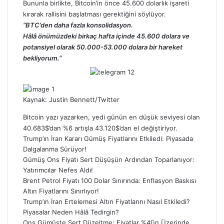
Bununla birlikte,
Bitcoin’in
önce 45.600 dolarlık işareti
kırarak rallisini başlatması gerektiğini söylüyor.
“BTC’den daha fazla konsolidasyon.
Hâlâ önümüzdeki birkaç hafta içinde 45.600 dolara ve
potansiyel olarak 50.000-53.000 dolara bir hareket
bekliyorum.”
Kaynak:
Justin Bennett/Twitter
Bitcoin
yazı yazarken, yedi günün en düşük seviyesi olan
40.683$’dan %6 artışla 43.120$’dan el değiştiriyor.
Trump’ın İran Kararı Gümüş Fiyatlarını Etkiledi: Piyasada
Dalgalanma Sürüyor!
Gümüş Ons Fiyatı Sert Düşüşün Ardından Toparlanıyor:
Yatırımcılar Nefes Aldı!
Brent Petrol Fiyatı 100 Dolar Sınırında: Enflasyon Baskısı
Altın Fiyatlarını Sınırlıyor!
Trump’ın İran Ertelemesi Altın Fiyatlarını Nasıl Etkiledi?
Piyasalar Neden Hâlâ Tedirgin?
Ons Gümüşte Sert Düzeltme: Fiyatlar %4’ün Üzerinde