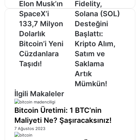
Elon
Fidelity,
Elon Musk’ın
Fidelity,
Musk’ın
Solana
SpaceX’i
Solana (SOL)
SpaceX’i
(SOL)
133,7
Desteğini
133,7 Milyon
Desteğini
Milyon
Başlattı:
Dolarlık
Başlattı:
Dolarlık
Kripto
Bitcoin’i
Alım,
Bitcoin’i Yeni
Kripto Alım,
Yeni
Satım
Cüzdanlara
Satım ve
Cüzdanlara
ve
Taşıdı!
Saklama
Taşıdı!
Saklama
Artık
Artık
Mümkün!
Mümkün!
İlgili Makaleler
Bitcoin Üretimi: 1 BTC’nin
Maliyeti Ne? Şaşıracaksınız!
7 Ağustos 2023