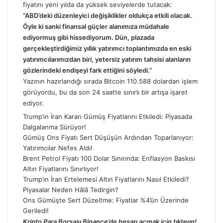
fiyatını yeni yılda da yüksek seviyelerde tutacak:
“ABD’deki düzenleyici değişiklikler oldukça etkili olacak.
Öyle ki sanki finansal güçler alanımıza müdahale
ediyormuş gibi hissediyorum. Dün, plazada
gerçekleştirdiğimiz yıllık yatırımcı toplantımızda en eski
yatırımcılarımızdan biri, yetersiz yatırım tahsisi alanların
gözlerindeki endişeyi fark ettiğini söyledi.”
Yazının hazırlandığı sırada Bitcoin 110.588 dolardan işlem
görüyordu, bu da son 24 saatte sınırlı bir artışa işaret
ediyor.
Trump’ın İran Kararı Gümüş Fiyatlarını Etkiledi: Piyasada
Dalgalanma Sürüyor!
Gümüş Ons Fiyatı Sert Düşüşün Ardından Toparlanıyor:
Yatırımcılar Nefes Aldı!
Brent Petrol Fiyatı 100 Dolar Sınırında: Enflasyon Baskısı
Altın Fiyatlarını Sınırlıyor!
Trump’ın İran Ertelemesi Altın Fiyatlarını Nasıl Etkiledi?
Piyasalar Neden Hâlâ Tedirgin?
Ons Gümüşte Sert Düzeltme: Fiyatlar %4’ün Üzerinde
Geriledi!
Kripto Para Borsası Binance’de hesap açmak için tıklayın!