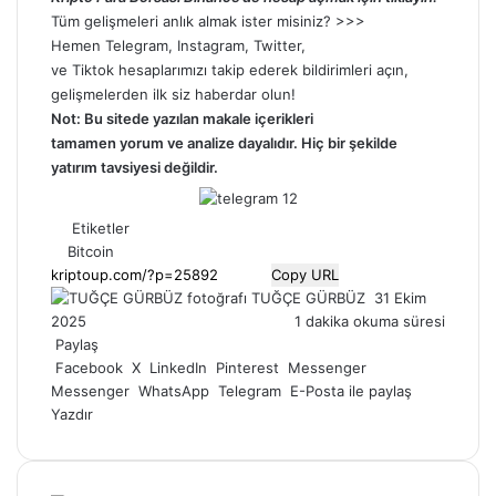
Tüm gelişmeleri anlık almak ister misiniz? >>>
Hemen
Telegram
,
Instagram
,
Twitter
,
ve
Tiktok
hesaplarımızı takip ederek bildirimleri açın,
gelişmelerden ilk siz haberdar olun!
Not: Bu sitede yazılan makale içerikleri
tamamen
yorum
ve analize dayalıdır. Hiç bir şekilde
yatırım tavsiyesi değildir.
Etiketler
Bitcoin
Copy URL
Bir
TUĞÇE GÜRBÜZ
31 Ekim
e-
2025
1 dakika okuma süresi
posta
Paylaş
göndermek
Facebook
X
LinkedIn
Pinterest
Messenger
Messenger
WhatsApp
Telegram
E-Posta ile paylaş
Yazdır