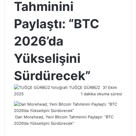
Tahminini
Paylaştı: “BTC
2026’da
Yükselişini
Sürdürecek”
Bir
TUĞÇE GÜRBÜZ
31 Ekim
e-
2025
1 dakika okuma süresi
posta
göndermek
Dan Morehead, Yeni Bitcoin Tahminini Paylaştı: “BTC
2026’da Yükselişini Sürdürecek”