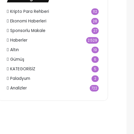
Kripto Para Rehberi
112
Ekonomi Haberleri
28
Sponsorlu Makale
27
Haberler
2.529
Altın
19
Gümüş
6
KATEGORİSİZ
5
Paladyum
2
Analizler
722