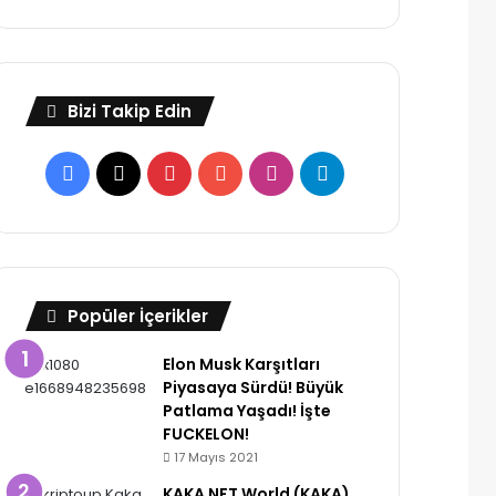
Bizi Takip Edin
Facebook
X
Pinterest
YouTube
Instagram
Telegram
Popüler İçerikler
Elon Musk Karşıtları
Piyasaya Sürdü! Büyük
Patlama Yaşadı! İşte
FUCKELON!
17 Mayıs 2021
KAKA NFT World (KAKA)