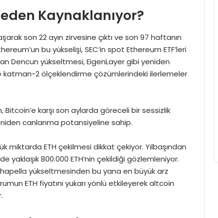
Neden Kaynaklanıyor?
laşarak son 22 ayın zirvesine çıktı ve son 97 haftanın
Ethereum’un bu yükselişi, SEC’in spot Ethereum ETF’leri
şan Dencun yükseltmesi, EigenLayer gibi yeniden
ve katman-2 ölçeklendirme çözümlerindeki ilerlemeler
, Bitcoin’e karşı son aylarda göreceli bir sessizlik
niden canlanma potansiyeline sahip.
k miktarda ETH çekilmesi dikkat çekiyor. Yılbaşından
e yaklaşık 800.000 ETH’nin çekildiği gözlemleniyor.
 Shapella yükseltmesinden bu yana en büyük arz
umun ETH fiyatını yukarı yönlü etkileyerek altcoin
.