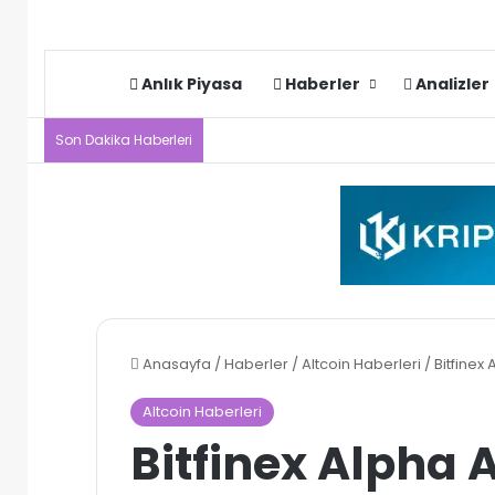
Anlık Piyasa
Haberler
Analizler
Son Dakika Haberleri
Anasayfa
/
Haberler
/
Altcoin Haberleri
/
Bitfinex
Altcoin Haberleri
Bitfinex Alpha A