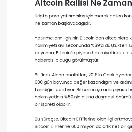
Altcoin Rallisi Ne Zama
Kripto para yatırımcıları için merak edilen k
ne zaman başlayacağıdır.
Yatırımcıların ilgisinin Bitcoin’den altcoinlere 
hakimiyeti ayı sezonunda %39’a düştükten so
boyunca, Bitcoin’in piyasa hakimiyetindeki bu t
habercisi olduğu görülmüştür.
Bitfinex Alpha analistleri, 2018’in Ocak ayınd
600 gün boyunca değer kazandığını ve ardında
tanıdığını belirtiyor. Bitcoin’in şu anki piyas
hakimiyetinin %50’nin altına düşmesi, önümü
bir işareti olabilir.
Bu süreçte, Bitcoin ETF’lerine olan ilgi artm
Bitcoin ETF’lerine 600 milyon dolarlık net bir gi