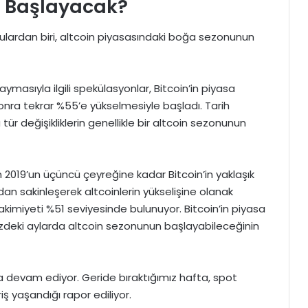
n Başlayacak?
onulardan biri, altcoin piyasasındaki boğa sezonunun
kaymasıyla ilgili spekülasyonlar, Bitcoin’in piyasa
nra tekrar %55’e yükselmesiyle başladı. Tarih
ür değişikliklerin genellikle bir altcoin sezonunun
an 2019’un üçüncü çeyreğine kadar Bitcoin’in yaklaşık
n sakinleşerek altcoinlerin yükselişine olanak
a hakimiyeti %51 seviyesinde bulunuyor. Bitcoin’in piyasa
zdeki aylarda altcoin sezonunun başlayabileceğinin
aya devam ediyor. Geride bıraktığımız hafta, spot
riş yaşandığı rapor ediliyor.