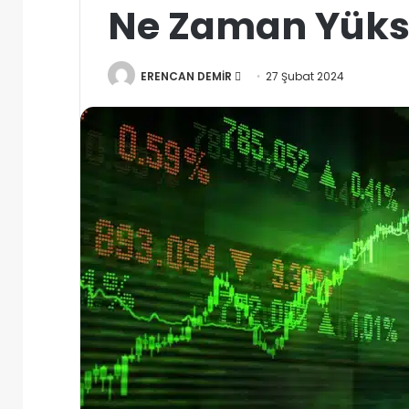
Ne Zaman Yüks
Bir
ERENCAN DEMİR
27 Şubat 2024
e-
posta
göndermek